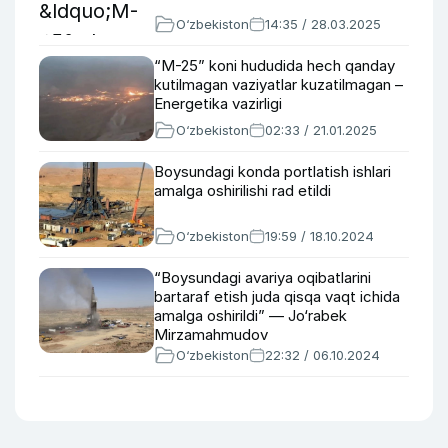
O‘zbekiston
14:35 / 28.03.2025
“M-25” koni hududida hech qanday
kutilmagan vaziyatlar kuzatilmagan –
Energetika vazirligi
O‘zbekiston
02:33 / 21.01.2025
Boysundagi konda portlatish ishlari
amalga oshirilishi rad etildi
O‘zbekiston
19:59 / 18.10.2024
“Boysundagi avariya oqibatlarini
bartaraf etish juda qisqa vaqt ichida
amalga oshirildi” — Jo‘rabek
Mirzamahmudov
O‘zbekiston
22:32 / 06.10.2024