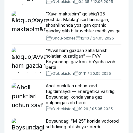
O‘zbekiston
04:35 / 12.06.2025
“Xayr, maktabim” qo‘shig‘i 25
yoshda. Mablag‘ sarflanmagan,
shoshilinchda yozilgan qo‘shiq
qanday qilib bitiruvchilar madhiyasiga
aylandi?
Shou-biznes
12:10 / 24.05.2025
“Avval ham gazdan zaharlanish
holatlari kuzatilgan” — FVV
Boysundagi gaz koni bo‘yicha izoh
berdi
O‘zbekiston
01:11 / 20.05.2025
Aholi punktlari uchun xavf
tug‘dirmaydi — Energetika vazirligi
Boysundagi konda yana gaz
otilganiga izoh berdi
O‘zbekiston
19:26 / 05.05.2025
Boysundagi “M-25” konida vodorod
sulfidining otilishi yuz berdi