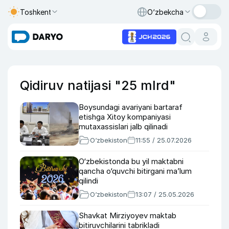
Toshkent
O‘zbekcha
Qidiruv natijasi "25 mlrd"
Boysundagi avariyani bartaraf
etishga Xitoy kompaniyasi
mutaxassislari jalb qilinadi
O‘zbekiston
11:55 / 25.07.2026
O‘zbekistonda bu yil maktabni
qancha o‘quvchi bitirgani ma’lum
qilindi
O‘zbekiston
13:07 / 25.05.2026
Shavkat Mirziyoyev maktab
bitiruvchilarini tabrikladi