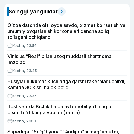
So‘nggi yangiliklar
Oʻzbekistonda olti oyda savdo, xizmat koʻrsatish va
umumiy ovqatlanish korxonalari qancha soliq
toʻlagani ochiqlandi
Kecha, 23:56
Vinisius “Real” bilan uzoq muddatli shartnoma
imzoladi
Kecha, 23:45
Husiylar hukumat kuchlariga qarshi raketalar uchirdi,
kamida 30 kishi halok bo‘ldi
Kecha, 23:35
Toshkentda Kichik halqa avtomobil yo‘lining bir
qismi to‘rt kunga yopildi (xarita)
Kecha, 23:10
Superliga. “So‘g‘diyona” “Andijon”ni mag‘lub etdi,