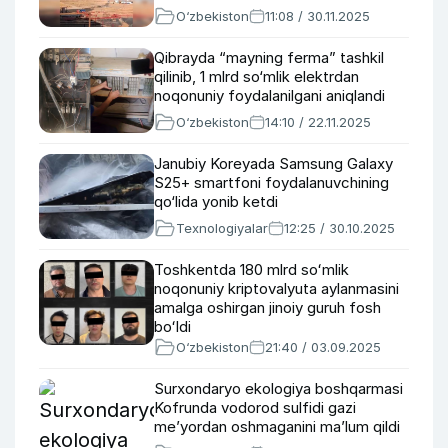
O‘zbekiston
11:08 / 30.11.2025
Qibrayda “mayning ferma” tashkil
qilinib, 1 mlrd so‘mlik elektrdan
noqonuniy foydalanilgani aniqlandi
O‘zbekiston
14:10 / 22.11.2025
Janubiy Koreyada Samsung Galaxy
S25+ smartfoni foydalanuvchining
qo‘lida yonib ketdi
Texnologiyalar
12:25 / 30.10.2025
Toshkentda 180 mlrd soʻmlik
noqonuniy kriptovalyuta aylanmasini
amalga oshirgan jinoiy guruh fosh
boʻldi
O‘zbekiston
21:40 / 03.09.2025
Surxondaryo ekologiya boshqarmasi
Kofrunda vodorod sulfidi gazi
meʼyordan oshmaganini maʼlum qildi