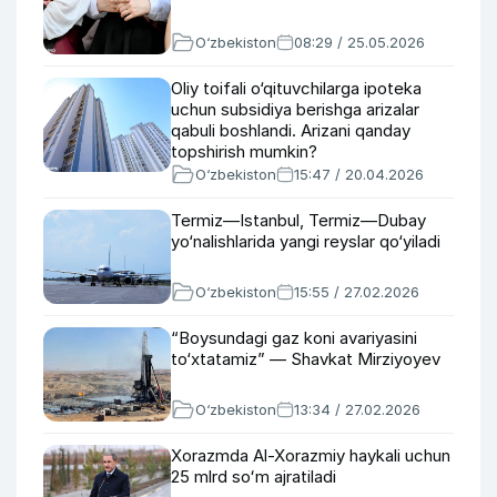
O‘zbekiston
08:29 / 25.05.2026
Oliy toifali o‘qituvchilarga ipoteka
uchun subsidiya berishga arizalar
qabuli boshlandi. Arizani qanday
topshirish mumkin?
O‘zbekiston
15:47 / 20.04.2026
Termiz—Istanbul, Termiz—Dubay
yo‘nalishlarida yangi reyslar qo‘yiladi
O‘zbekiston
15:55 / 27.02.2026
“Boysundagi gaz koni avariyasini
to‘xtatamiz” — Shavkat Mirziyoyev
O‘zbekiston
13:34 / 27.02.2026
Xorazmda Al-Xorazmiy haykali uchun
25 mlrd soʻm ajratiladi