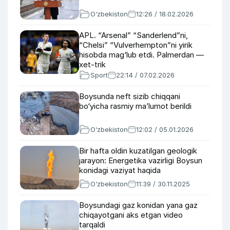
O‘zbekiston
12:26 / 18.02.2026
APL. “Arsenal” “Sanderlend”ni,
“Chelsi” “Vulverhempton”ni yirik
hisobda mag‘lub etdi. Palmerdan —
xet-trik
Sport
22:14 / 07.02.2026
Boysunda neft sizib chiqqani
bo‘yicha rasmiy ma’lumot berildi
O‘zbekiston
12:02 / 05.01.2026
Bir hafta oldin kuzatilgan geologik
jarayon: Energetika vazirligi Boysun
konidagi vaziyat haqida
O‘zbekiston
11:39 / 30.11.2025
Boysundagi gaz konidan yana gaz
chiqayotgani aks etgan video
tarqaldi