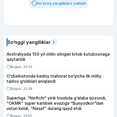
Ko'proq yangiliklarni yuklash
So‘nggi yangiliklar
Avstraliyada 150 yil oldin olingan kitob kutubxonaga
qaytarildi
Bugun, 22:55
O‘zbekistonda kasbiy mahorat bo‘yicha ilk milliy
tanlov g‘oliblari aniqlandi
Bugun, 22:38
Superliga. “Neftchi” yirik hisobda g‘alaba qozondi,
“OKMK” super kambek evaziga “Bunyodkor”dan
ustun keldi, “Nasaf” durang qayd etdi
Bugun, 22:07