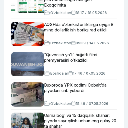
Ekoqo‘mita
O‘zbekiston
18:17 / 18.05.2026
AQSHda o‘zbekistonliklarga oyiga 8
ming dollarlik ish borligi rad etildi
O‘zbekiston
09:39 / 14.05.2026
“Quvonish yo‘li” hujjatli filmi
premyerasini o‘tkazildi
Boshqalar
17:46 / 07.05.2026
Buxoroda YPX xodimi Cobalt’da
piyodani urib yubordi
O‘zbekiston
15:46 / 07.05.2026
Osma bog‘ va 15 daqiqalik shahar:
piyoda sayr qilish uchun eng qulay 20
ta shahar