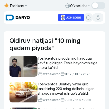
Toshkent
O‘zbekcha
Qidiruv natijasi "10 ming
qadam piyoda"
Toshkentda piyodaning hayotiga
xavf tug‘dirgan Tesla haydovchisiga
chora ko‘rildi
O‘zbekiston
11:07 / 18.07.2026
Toshkentda Bentley va’da qilib,
tanishining 220 ming dollarini olgan
shaxsga jinoyat ishi qo‘zg‘atildi
O‘zbekiston
20:15 / 15.07.2026