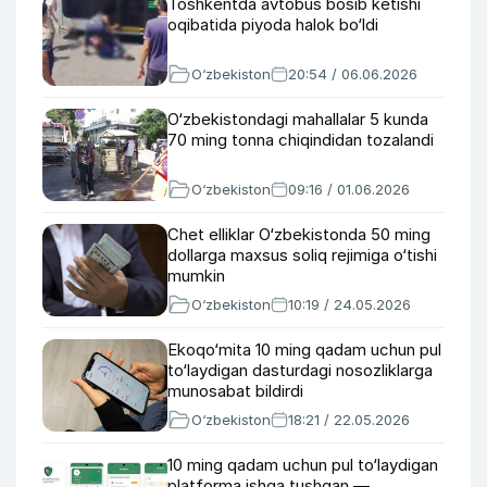
Toshkentda avtobus bosib ketishi
oqibatida piyoda halok bo‘ldi
O‘zbekiston
20:54 / 06.06.2026
O‘zbekistondagi mahallalar 5 kunda
70 ming tonna chiqindidan tozalandi
O‘zbekiston
09:16 / 01.06.2026
Chet elliklar O‘zbekistonda 50 ming
dollarga maxsus soliq rejimiga o‘tishi
mumkin
O‘zbekiston
10:19 / 24.05.2026
Ekoqo‘mita 10 ming qadam uchun pul
to‘laydigan dasturdagi nosozliklarga
munosabat bildirdi
O‘zbekiston
18:21 / 22.05.2026
10 ming qadam uchun pul to‘laydigan
platforma ishga tushgan —