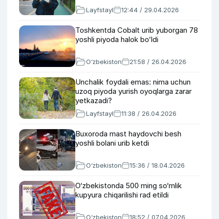
Layfstayl
12:44 / 29.04.2026
Toshkentda Cobalt urib yuborgan 78
yoshli piyoda halok boʻldi
O‘zbekiston
21:58 / 26.04.2026
Unchalik foydali emas: nima uchun
uzoq piyoda yurish oyoqlarga zarar
yetkazadi?
Layfstayl
11:38 / 26.04.2026
Buxoroda mast haydovchi besh
yoshli bolani urib ketdi
O‘zbekiston
15:36 / 18.04.2026
O‘zbekistonda 500 ming so‘mlik
kupyura chiqarilishi rad etildi
O‘zbekiston
18:52 / 07.04.2026