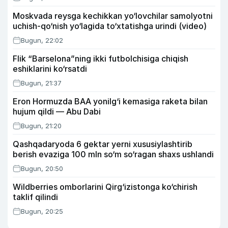
Moskvada reysga kechikkan yo‘lovchilar samolyotni
uchish-qo‘nish yo‘lagida to‘xtatishga urindi (video)
Bugun, 22:02
Flik “Barselona”ning ikki futbolchisiga chiqish
eshiklarini ko‘rsatdi
Bugun, 21:37
Eron Hormuzda BAA yonilg‘i kemasiga raketa bilan
hujum qildi — Abu Dabi
Bugun, 21:20
Qashqadaryoda 6 gektar yerni xususiylashtirib
berish evaziga 100 mln so‘m so‘ragan shaxs ushlandi
Bugun, 20:50
Wildberries omborlarini Qirg‘izistonga ko‘chirish
taklif qilindi
Bugun, 20:25