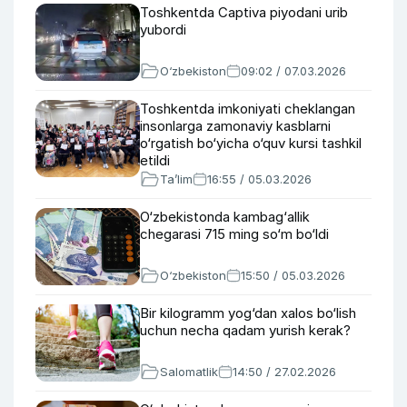
Toshkentda Captiva piyodani urib
yubordi
O‘zbekiston
09:02 / 07.03.2026
Toshkentda imkoniyati cheklangan
insonlarga zamonaviy kasblarni
o‘rgatish bo‘yicha o‘quv kursi tashkil
etildi
Ta’lim
16:55 / 05.03.2026
O‘zbekistonda kambag‘allik
chegarasi 715 ming so‘m bo‘ldi
O‘zbekiston
15:50 / 05.03.2026
Bir kilogramm yog‘dan xalos bo‘lish
uchun necha qadam yurish kerak?
Salomatlik
14:50 / 27.02.2026