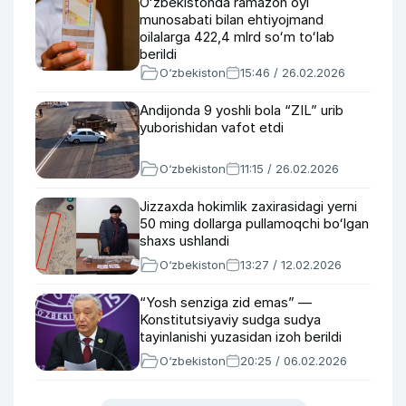
Oʻzbekistonda ramazon oyi
munosabati bilan ehtiyojmand
oilalarga 422,4 mlrd soʻm toʻlab
berildi
O‘zbekiston
15:46 / 26.02.2026
Andijonda 9 yoshli bola “ZIL” urib
yuborishidan vafot etdi
O‘zbekiston
11:15 / 26.02.2026
Jizzaxda hokimlik zaxirasidagi yerni
50 ming dollarga pullamoqchi boʻlgan
shaxs ushlandi
O‘zbekiston
13:27 / 12.02.2026
“Yosh senziga zid emas” —
Konstitutsiyaviy sudga sudya
tayinlanishi yuzasidan izoh berildi
O‘zbekiston
20:25 / 06.02.2026