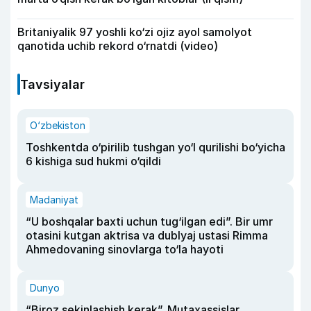
Britaniyalik 97 yoshli ko‘zi ojiz ayol samolyot
qanotida uchib rekord o‘rnatdi (video)
Tavsiyalar
O‘zbekiston
Toshkentda o‘pirilib tushgan yo‘l qurilishi bo‘yicha
6 kishiga sud hukmi o‘qildi
Madaniyat
“U boshqalar baxti uchun tug‘ilgan edi”. Bir umr
otasini kutgan aktrisa va dublyaj ustasi Rimma
Ahmedovaning sinovlarga to‘la hayoti
Dunyo
“Biroz sekinlashish kerak”. Mutaxassislar