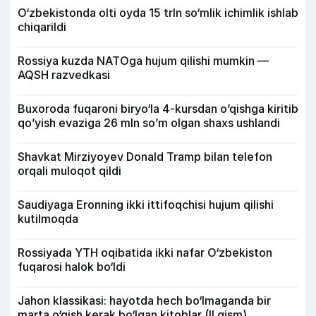
O‘zbekistonda olti oyda 15 trln so‘mlik ichimlik ishlab
chiqarildi
Rossiya kuzda NATOga hujum qilishi mumkin —
AQSH razvedkasi
Buxoroda fuqaroni biryo‘la 4-kursdan o’qishga kiritib
qo’yish evaziga 26 mln so’m olgan shaxs ushlandi
Shavkat Mirziyoyev Donald Tramp bilan telefon
orqali muloqot qildi
Saudiyaga Eronning ikki ittifoqchisi hujum qilishi
kutilmoqda
Rossiyada YTH oqibatida ikki nafar O‘zbekiston
fuqarosi halok bo‘ldi
Jahon klassikasi: hayotda hech bo‘lmaganda bir
marta o‘qish kerak bo‘lgan kitoblar (II qism)