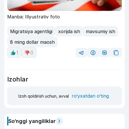
Manba: Illyustrativ foto
Migratsiya agentligi
xorijda ish
mavsumiy ish
8 ming dollar maosh
1
0
Izohlar
ro‘yxatdan o‘ting
Izoh qoldirish uchun, avval
So‘nggi yangiliklar