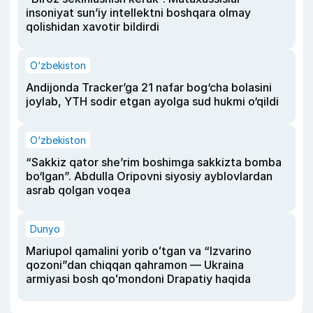
insoniyat sun’iy intellektni boshqara olmay
qolishidan xavotir bildirdi
O‘zbekiston
Andijonda Tracker’ga 21 nafar bog‘cha bolasini
joylab, YTH sodir etgan ayolga sud hukmi o‘qildi
O‘zbekiston
“Sakkiz qator she’rim boshimga sakkizta bomba
bo‘lgan”. Abdulla Oripovni siyosiy ayblovlardan
asrab qolgan voqea
Dunyo
Mariupol qamalini yorib oʻtgan va “Izvarino
qozoni”dan chiqqan qahramon — Ukraina
armiyasi bosh qoʻmondoni Drapatiy haqida