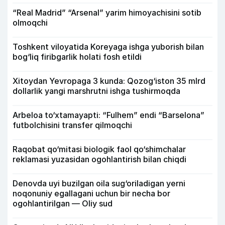
“Real Madrid” “Arsenal” yarim himoyachisini sotib
olmoqchi
Toshkent viloyatida Koreyaga ishga yuborish bilan
bog‘liq firibgarlik holati fosh etildi
Xitoydan Yevropaga 3 kunda: Qozog‘iston 35 mlrd
dollarlik yangi marshrutni ishga tushirmoqda
Arbeloa to‘xtamayapti: “Fulhem” endi “Barselona”
futbolchisini transfer qilmoqchi
Raqobat qo‘mitasi biologik faol qo‘shimchalar
reklamasi yuzasidan ogohlantirish bilan chiqdi
Denovda uyi buzilgan oila sug‘oriladigan yerni
noqonuniy egallagani uchun bir necha bor
ogohlantirilgan — Oliy sud