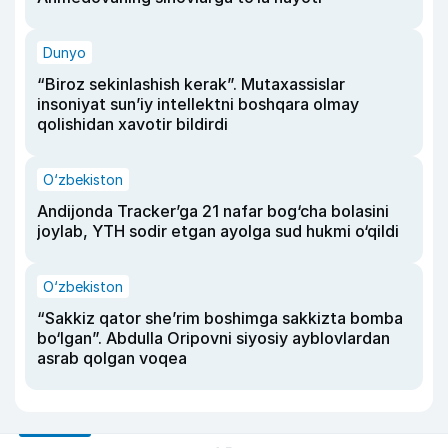
Dunyo
“Biroz sekinlashish kerak”. Mutaxassislar
insoniyat sun’iy intellektni boshqara olmay
qolishidan xavotir bildirdi
O‘zbekiston
Andijonda Tracker’ga 21 nafar bog‘cha bolasini
joylab, YTH sodir etgan ayolga sud hukmi o‘qildi
O‘zbekiston
“Sakkiz qator she’rim boshimga sakkizta bomba
bo‘lgan”. Abdulla Oripovni siyosiy ayblovlardan
asrab qolgan voqea