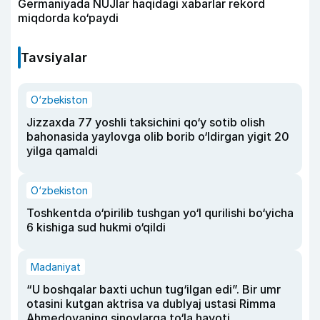
Germaniyada NUJlar haqidagi xabarlar rekord
miqdorda ko‘paydi
Tavsiyalar
O‘zbekiston
Jizzaxda 77 yoshli taksichini qo‘y sotib olish
bahonasida yaylovga olib borib o‘ldirgan yigit 20
yilga qamaldi
O‘zbekiston
Toshkentda o‘pirilib tushgan yo‘l qurilishi bo‘yicha
6 kishiga sud hukmi o‘qildi
Madaniyat
“U boshqalar baxti uchun tug‘ilgan edi”. Bir umr
otasini kutgan aktrisa va dublyaj ustasi Rimma
Ahmedovaning sinovlarga to‘la hayoti