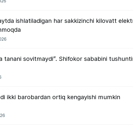
2026
tda ishlatiladigan har sakkizinchi kilovatt elekt
linmoqda
2026
tanani sovitmaydi”. Shifokor sababini tushunti
6
i ikki barobardan ortiq kengayishi mumkin
026