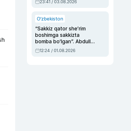
23:41 / 03.08.2026
O‘zbekiston
“Sakkiz qator she’rim
boshimga sakkizta
sh
bomba bo‘lgan”. Abdulla
Oripovni siyosiy
12:24 / 01.08.2026
ayblovlardan asrab
qolgan voqea