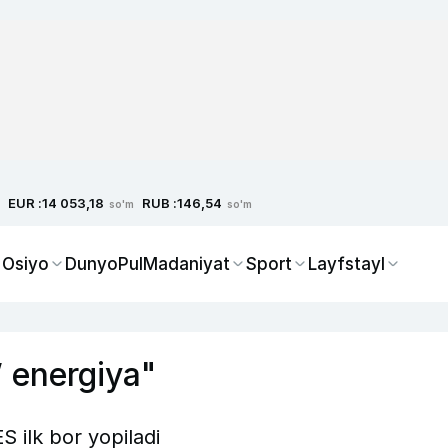
EUR :
RUB :
14 053,18
146,54
so'm
so'm
 Osiyo
Dunyo
Pul
Madaniyat
Sport
Layfstayl
” energiya"
 ilk bor yopiladi