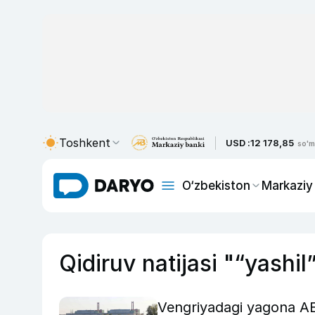
Toshkent
USD :
12 178,85
so'm
O‘zbekiston
Markaziy
Qidiruv natijasi "“yashil
Vengriyadagi yagona AES