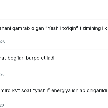
ani qamrab olgan “Yashil to‘lqin” tizimining ilk
i
026
at bog‘lari barpo etiladi
026
lrd kVt soat “yashil” energiya ishlab chiqarildi
026