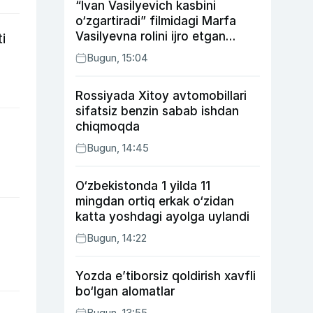
“Ivan Vasilyevich kasbini
o‘zgartiradi” filmidagi Marfa
Vasilyevna rolini ijro etgan
i
aktrisaning taqdiri qanday
Bugun, 15:04
kechdi?
Rossiyada Xitoy avtomobillari
sifatsiz benzin sabab ishdan
chiqmoqda
Bugun, 14:45
O‘zbekistonda 1 yilda 11
mingdan ortiq erkak o‘zidan
katta yoshdagi ayolga uylandi
Bugun, 14:22
Yozda e’tiborsiz qoldirish xavfli
bo‘lgan alomatlar
Bugun, 13:55