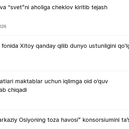
a “svet”ni aholiga cheklov kiritib tejash
2026
 fonida Xitoy qanday qilib dunyo ustunligini qo‘l
tlari maktablar uchun iqlimga oid o‘quv
lab chiqadi
kaziy Osiyoning toza havosi” konsorsiumini taʼs