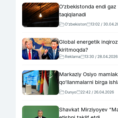
O‘zbekistonda endi gaz v
taqiqlanadi
O‘zbekiston
13:02 / 30.04.
Global energetik inqiroz
kiritmoqda?
Reklama
13:30 / 28.04.2026
Markaziy Osiyo mamlaka
qo‘llanmalarni birga ish
Dunyo
22:42 / 26.04.2026
Shavkat Mirziyoyev “Mar
etishni taklif etdi