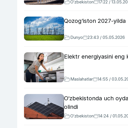
O‘zbekiston
17:22 / 13.05.2
Qozog‘iston 2027-yilda 
Dunyo
23:43 / 05.05.2026
Elektr energiyasini eng 
Maslahatlar
14:55 / 03.05.2
O‘zbekistonda uch oyda 
olindi
O‘zbekiston
14:24 / 01.05.2