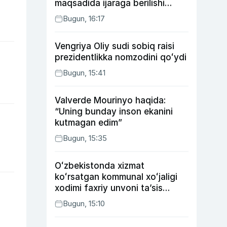
maqsadida ijaraga berilishi
mumkin
Bugun, 16:17
Vengriya Oliy sudi sobiq raisi
prezidentlikka nomzodini qoʻydi
Bugun, 15:41
Valverde Mourinyo haqida:
“Uning bunday inson ekanini
kutmagan edim”
Bugun, 15:35
Oʻzbekistonda xizmat
koʻrsatgan kommunal xoʻjaligi
xodimi faxriy unvoni taʼsis
etilishi mumkin
Bugun, 15:10