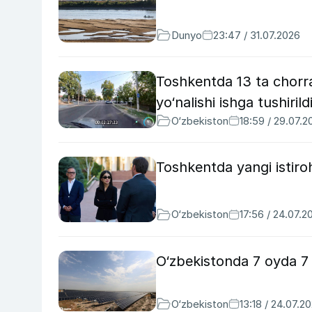
Dunyo
23:47 / 31.07.2026
Toshkentda 13 ta chorrah
yo‘nalishi ishga tushirild
O‘zbekiston
18:59 / 29.07.2
Toshkentda yangi istiroh
O‘zbekiston
17:56 / 24.07.2
O‘zbekistonda 7 oyda 7 m
O‘zbekiston
13:18 / 24.07.2