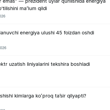
or emas” — prezident uylar qurilishida energiya
tilishini ma’lum qildi
2026
lanuvchi energiya ulushi 45 foizdan oshdi
2026
ktr uzatish liniyalarini tekshira boshladi
hishi kimlarga koʻproq taʼsir qilyapti?