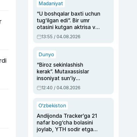
Madaniyat
“U boshqalar baxti uchun
tug‘ilgan edi”. Bir umr
r
otasini kutgan aktrisa va
dublyaj ustasi Rimma
13:55 / 04.08.2026
Ahmedovaning
sinovlarga to‘la hayoti
Dunyo
rdi
“Biroz sekinlashish
kerak”. Mutaxassislar
insoniyat sun’iy
intellektni boshqara
12:40 / 04.08.2026
olmay qolishidan xavotir
bildirdi
O‘zbekiston
Andijonda Tracker’ga 21
nafar bog‘cha bolasini
joylab, YTH sodir etgan
ayolga sud hukmi o‘qildi