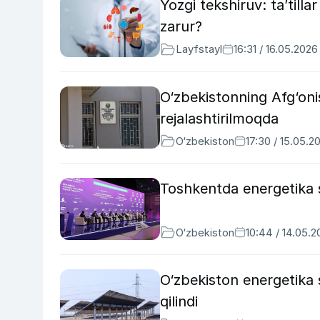
Yozgi tekshiruv: ta’till
zarur?
Layfstayl
16:31 / 16.05.2026
O‘zbekistonning Afg‘onis
rejalashtirilmoqda
O‘zbekiston
17:30 / 15.05.2
Toshkentda energetika so
O‘zbekiston
10:44 / 14.05.
O‘zbekiston energetika s
qilindi