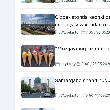
O‘zbekiston
16:55 / 02.06.
O‘zbekistonda kechki pay
energiyasi zaxiradan o
O‘zbekiston
17:05 / 30.05.
“Muzqaymoq jaziramada 
Layfstayl
10:40 / 26.05.202
Samarqand shahri hudud
O‘zbekiston
15:50 / 17.05.2