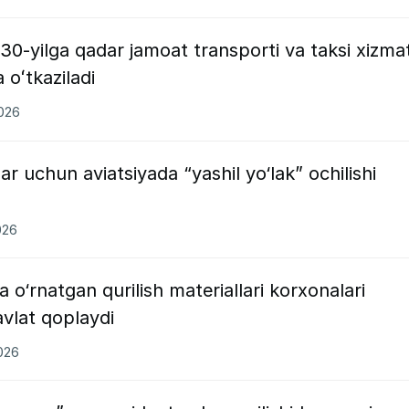
-yilga qadar jamoat transporti va taksi xizmat
a oʻtkaziladi
2026
ar uchun aviatsiyada “yashil yo‘lak” ochilishi
026
 o‘rnatgan qurilish materiallari korxonalari
avlat qoplaydi
2026