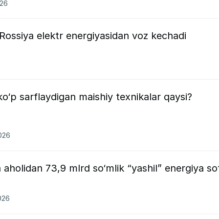
026
Rossiya elektr energiyasidan voz kechadi
ko‘p sarflaydigan maishiy texnikalar qaysi?
026
aholidan 73,9 mlrd so‘mlik “yashil” energiya so
026