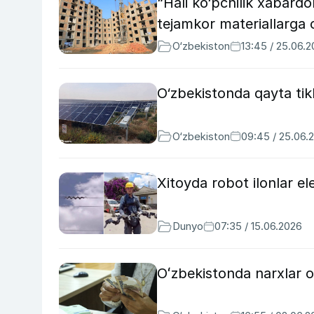
“Hali ko‘pchilik xabard
tejamkor materiallarga o‘
O‘zbekiston
13:45 / 25.06.
O‘zbekistonda qayta tik
O‘zbekiston
09:45 / 25.06.
Xitoyda robot ilonlar ele
Dunyo
07:35 / 15.06.2026
Oʻzbekistonda narxlar os