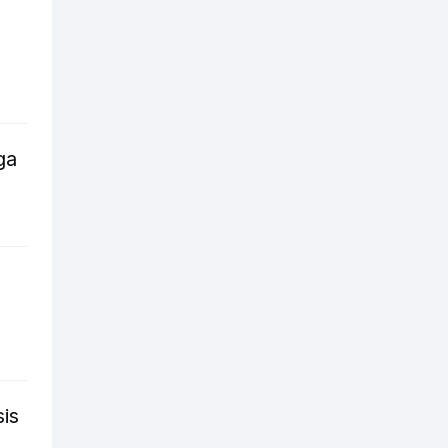
ga
is