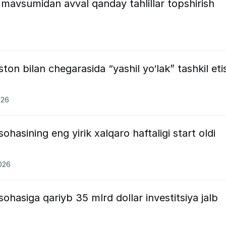
ar mavsumidan avval qanday tahlillar topshirish
ton bilan chegarasida “yashil yo‘lak” tashkil eti
026
hasining eng yirik xalqaro haftaligi start oldi
2026
ohasiga qariyb 35 mlrd dollar investitsiya jalb