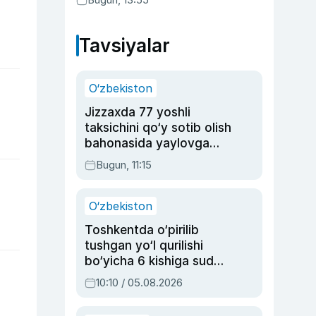
Tavsiyalar
O‘zbekiston
Jizzaxda 77 yoshli
taksichini qo‘y sotib olish
bahonasida yaylovga
olib borib o‘ldirgan yigit
Bugun, 11:15
20 yilga qamaldi
O‘zbekiston
Toshkentda o‘pirilib
tushgan yo‘l qurilishi
bo‘yicha 6 kishiga sud
hukmi o‘qildi
10:10 / 05.08.2026