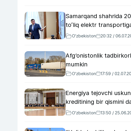
Samarqand shahrida 2030
toʻliq elektr transportig
O‘zbekiston
20:32 / 06.07.
Afg‘onistonlik tadbirkorl
mumkin
O‘zbekiston
17:59 / 02.07.2
Energiya tejovchi uskuna
kreditining bir qismini d
O‘zbekiston
13:50 / 25.06.