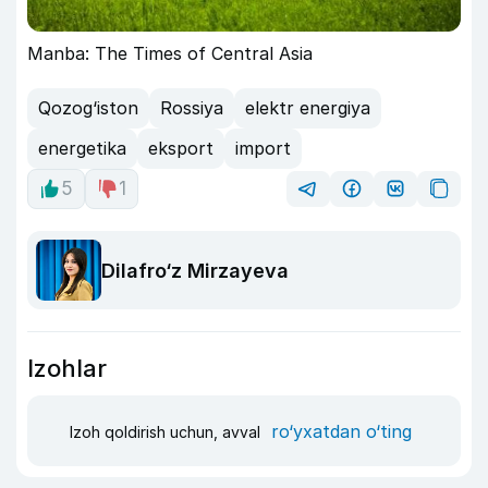
Manba: The Times of Central Asia
Qozog‘iston
Rossiya
elektr energiya
energetika
eksport
import
5
1
Dilafro‘z Mirzayeva
Izohlar
ro‘yxatdan o‘ting
Izoh qoldirish uchun, avval