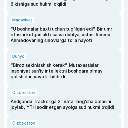
6 kishiga sud hukmi o‘qildi
Madaniyat
“U boshqalar baxti uchun tug‘ilgan edi”. Bir umr
otasini kutgan aktrisa va dublyaj ustasi Rimma
Ahmedovaning sinovlarga to‘la hayoti
Dunyo
“Biroz sekinlashish kerak”. Mutaxassislar
insoniyat sun’iy intellektni boshqara olmay
qolishidan xavotir bildirdi
O‘zbekiston
Andijonda Tracker’ga 21 nafar bog‘cha bolasini
joylab, YTH sodir etgan ayolga sud hukmi o‘qildi
O‘zbekiston