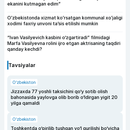
ekanini kutmagan edim”
Oʻzbekistonda xizmat koʻrsatgan kommunal xoʻjaligi
xodimi faxriy unvoni taʼsis etilishi mumkin
“Ivan Vasilyevich kasbini o‘zgartiradi” filmidagi
Marfa Vasilyevna rolini ijro etgan aktrisaning taqdiri
qanday kechdi?
Tavsiyalar
O‘zbekiston
Jizzaxda 77 yoshli taksichini qo‘y sotib olish
bahonasida yaylovga olib borib o‘ldirgan yigit 20
yilga qamaldi
O‘zbekiston
Toshkentda o‘pirilib tushgan yo‘l qurilishi bo‘yicha