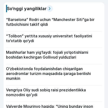
So‘nggi yangiliklar
“Barselona” Rodri uchun “Manchester Siti”ga bir
futbolchisini taklif qildi
“Tolibon” yettita xususiy universitet faoliyatini
to‘xtatib qo‘ydi
Mashhurlar ham yig‘laydi: fojiali yo‘qotishlarni
boshidan kechirgan Gollivud yulduzlari
O‘zbekistonda foydalanishdan chiqarilgan
aerodromlar turizm maqsadida ijaraga berilishi
mumkin
Vengriya Oliy sudi sobiq raisi prezidentlikka
nomzodini qoʻydi
Valverde Mourinyo haqida: “Uning bunday inson