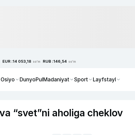
EUR :
RUB :
14 053,18
146,54
so'm
so'm
 Osiyo
Dunyo
Pul
Madaniyat
Sport
Layfstayl
va “svet”ni aholiga cheklov