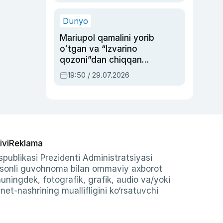
qolgan voqea
Dunyo
Mariupol qamalini yorib
oʻtgan va “Izvarino
qozoni”dan chiqqan
qahramon — Ukraina
19:50 / 29.07.2026
armiyasi bosh
qoʻmondoni Drapatiy
haqida
ivi
Reklama
publikasi Prezidenti Administratsiyasi
-sonli guvohnoma bilan ommaviy axborot
shuningdek, fotografik, grafik, audio va/yoki
et-nashrining muallifligini ko‘rsatuvchi