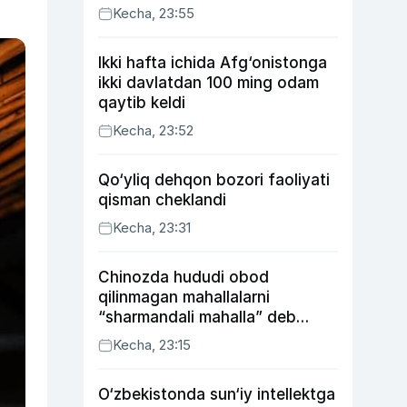
Kecha, 23:55
Ikki hafta ichida Afg‘onistonga
ikki davlatdan 100 ming odam
qaytib keldi
Kecha, 23:52
Qo‘yliq dehqon bozori faoliyati
qisman cheklandi
Kecha, 23:31
Chinozda hududi obod
qilinmagan mahallalarni
“sharmandali mahalla” deb
belgilash boshlandi
Kecha, 23:15
O‘zbekistonda sun‘iy intellektga