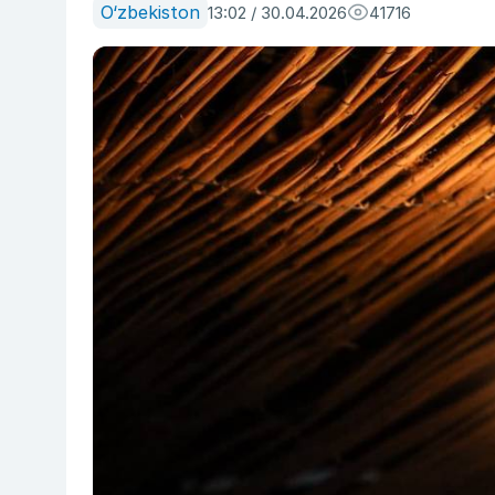
O‘zbekiston
13:02 / 30.04.2026
41716