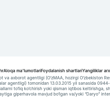
hr
Aloqa ma'lumotlari
Foydalanish shartlari
Yangiliklar arx
t va axborot agentligi (O‘zMAA, hozirgi O‘zbekiston Res
ar agentligi) tomonidan 13.03.2015 yil sanasida 0944
allarni to‘liq ko‘chirish yoki qisman iqtibos keltirishga, 
ytiga giperhavola mavjud bo‘lgan va/yoki “Daryo” intern