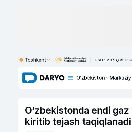
Toshkent
USD :
12 178,85
so'm
O‘zbekiston
Markaziy
O‘zbekistonda endi gaz 
kiritib tejash taqiqlanadi