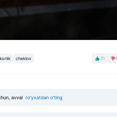
korlik
cheklov
31
uchun, avval
ro‘yxatdan o‘ting