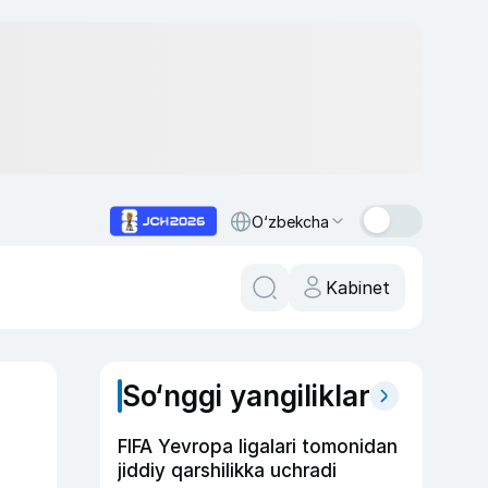
O‘zbekcha
Kabinet
So‘nggi yangiliklar
FIFA Yevropa ligalari tomonidan
jiddiy qarshilikka uchradi