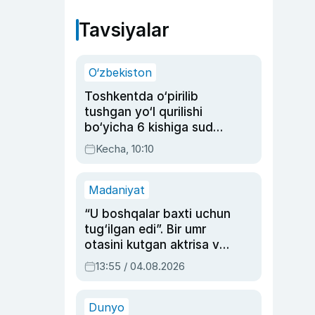
Tavsiyalar
O‘zbekiston
Toshkentda o‘pirilib
tushgan yo‘l qurilishi
bo‘yicha 6 kishiga sud
hukmi o‘qildi
Kecha, 10:10
Madaniyat
“U boshqalar baxti uchun
tug‘ilgan edi”. Bir umr
otasini kutgan aktrisa va
dublyaj ustasi Rimma
13:55 / 04.08.2026
Ahmedovaning
sinovlarga to‘la hayoti
Dunyo