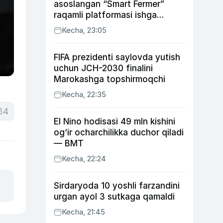
asoslangan “Smart Fermer”
raqamli platformasi ishga
tushiriladi
Kecha, 23:05
FIFA prezidenti saylovda yutish
uchun JCH-2030 finalini
Marokashga topshirmoqchi
Kecha, 22:35
64
El Nino hodisasi 49 mln kishini
og‘ir ocharchilikka duchor qiladi
— BMT
Kecha, 22:24
Sirdaryoda 10 yoshli farzandini
urgan ayol 3 sutkaga qamaldi
Kecha, 21:45