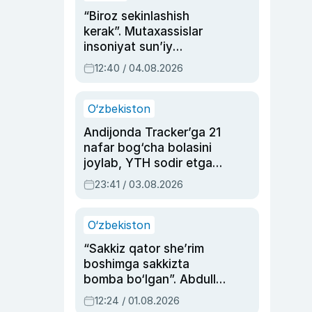
“Biroz sekinlashish
kerak”. Mutaxassislar
insoniyat sun’iy
intellektni boshqara
12:40 / 04.08.2026
olmay qolishidan xavotir
bildirdi
O‘zbekiston
Andijonda Tracker’ga 21
nafar bog‘cha bolasini
joylab, YTH sodir etgan
ayolga sud hukmi o‘qildi
23:41 / 03.08.2026
O‘zbekiston
“Sakkiz qator she’rim
boshimga sakkizta
bomba bo‘lgan”. Abdulla
Oripovni siyosiy
12:24 / 01.08.2026
ayblovlardan asrab