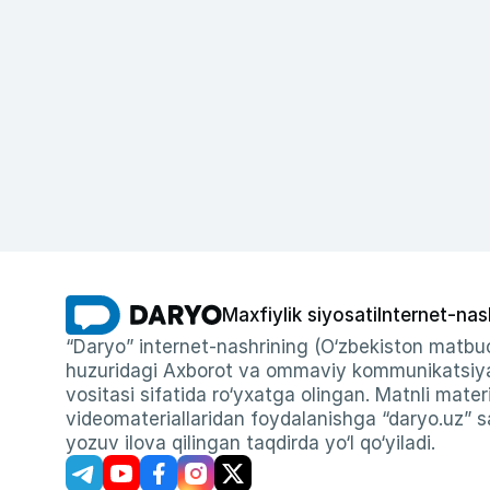
Maxfiylik siyosati
Internet-nas
“Daryo” internet-nashrining (O‘zbekiston matbuo
huzuridagi Axborot va ommaviy kommunikatsiyal
vositasi sifatida ro‘yxatga olingan. Matnli materi
videomateriallaridan foydalanishga “daryo.uz” sa
yozuv ilova qilingan taqdirda yo‘l qo‘yiladi.