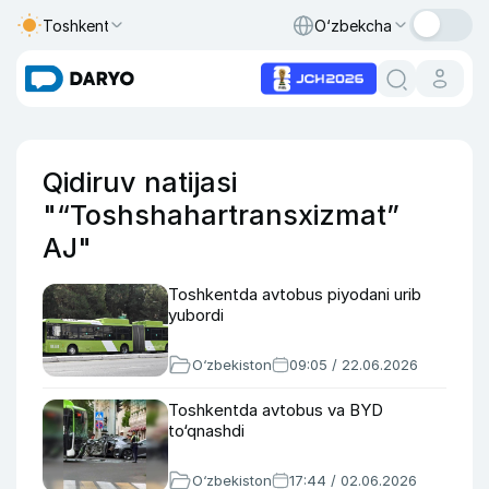
Toshkent
O‘zbekcha
Qidiruv natijasi
"“Toshshahartransxizmat”
AJ"
Toshkentda avtobus piyodani urib
yubordi
O‘zbekiston
09:05 / 22.06.2026
Toshkentda avtobus va BYD
to‘qnashdi
O‘zbekiston
17:44 / 02.06.2026