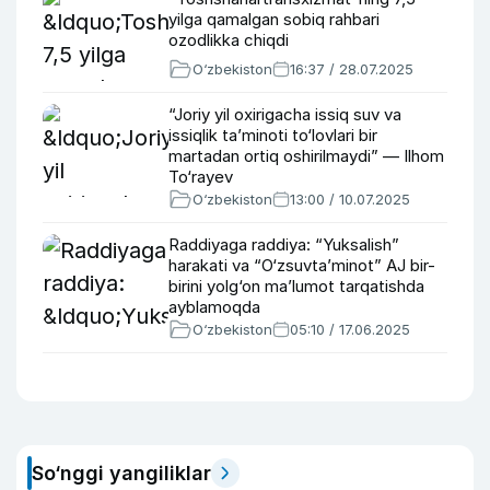
yilga qamalgan sobiq rahbari
ozodlikka chiqdi
O‘zbekiston
16:37 / 28.07.2025
“Joriy yil oxirigacha issiq suv va
issiqlik taʼminoti to‘lovlari bir
martadan ortiq oshirilmaydi” — Ilhom
To‘rayev
O‘zbekiston
13:00 / 10.07.2025
Raddiyaga raddiya: “Yuksalish”
harakati va “O‘zsuvtaʼminot” AJ bir-
birini yolg‘on maʼlumot tarqatishda
ayblamoqda
O‘zbekiston
05:10 / 17.06.2025
So‘nggi yangiliklar