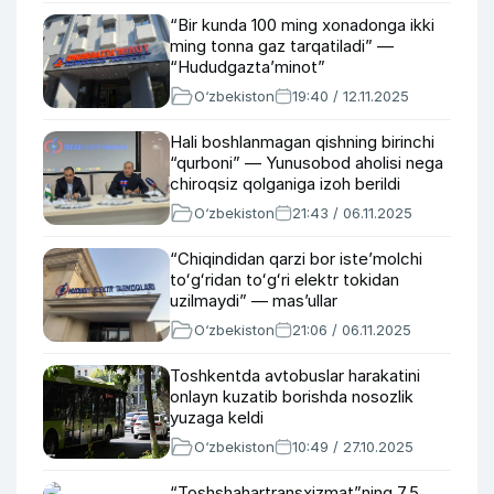
“Bir kunda 100 ming xonadonga ikki
ming tonna gaz tarqatiladi” —
“Hududgaztaʼminot”
O‘zbekiston
19:40 / 12.11.2025
Hali boshlanmagan qishning birinchi
“qurboni” — Yunusobod aholisi nega
chiroqsiz qolganiga izoh berildi
O‘zbekiston
21:43 / 06.11.2025
“Chiqindidan qarzi bor isteʼmolchi
toʻgʻridan toʻgʻri elektr tokidan
uzilmaydi” — masʼullar
O‘zbekiston
21:06 / 06.11.2025
Toshkentda avtobuslar harakatini
onlayn kuzatib borishda nosozlik
yuzaga keldi
O‘zbekiston
10:49 / 27.10.2025
“Toshshahartransxizmat”ning 7,5