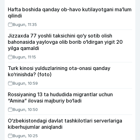
Hafta boshida qanday ob-havo kutilayotgani ma’lum
qilindi
Bugun, 11:35
Jizzaxda 77 yoshli taksichini qo‘y sotib olish
bahonasida yaylovga olib borib o‘ldirgan yigit 20
yilga qamaldi
Bugun, 11:15
Turk kinosi yulduzlarining ota-onasi qanday
ko‘rinishda? (foto)
Bugun, 10:59
Rossiyaning 13 ta hududida migrantlar uchun
“Amina” ilovasi majburiy bo‘ladi
Bugun, 10:50
O‘zbekistondagi davlat tashkilotlari serverlariga
kiberhujumlar aniqlandi
Bugun, 10:25