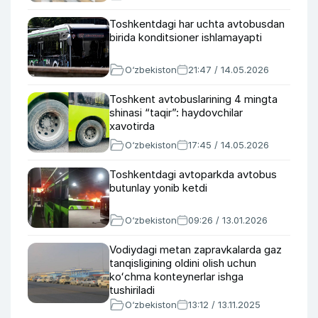
Toshkentdagi har uchta avtobusdan
birida konditsioner ishlamayapti
O‘zbekiston
21:47 / 14.05.2026
Toshkent avtobuslarining 4 mingta
shinasi “taqir”: haydovchilar
xavotirda
O‘zbekiston
17:45 / 14.05.2026
Toshkentdagi avtoparkda avtobus
butunlay yonib ketdi
O‘zbekiston
09:26 / 13.01.2026
Vodiydagi metan zapravkalarda gaz
tanqisligining oldini olish uchun
koʻchma konteynerlar ishga
tushiriladi
O‘zbekiston
13:12 / 13.11.2025