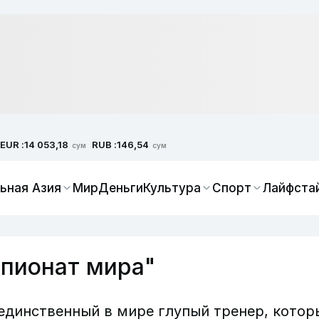
EUR :
RUB :
14 053,18
146,54
сум
сум
ьная Азия
Мир
Деньги
Культура
Спорт
Лайфста
мпионат мира"
единственный в мире глупый тренер, котор