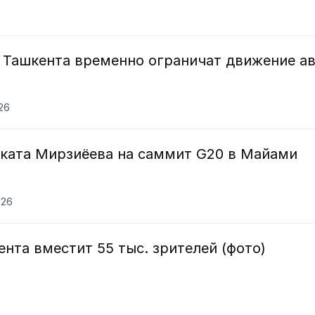
х Ташкента временно ограничат движение а
026
ката Мирзиёева на саммит G20 в Майами
026
нта вместит 55 тыс. зрителей (фото)