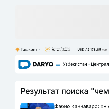
Ташкент
USD :
12 178,85
сум
Узбекистан
Централ
Результат поиска "че
Фабио Каннаваро: «Я 