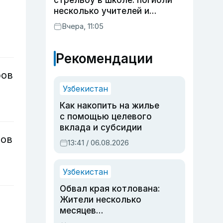
стрельбу в школе: погибли
несколько учителей и
учащихся
Вчера, 11:05
Рекомендации
ров
Узбекистан
Как накопить на жилье
с помощью целевого
вклада и субсидии
тов
13:41 / 06.08.2026
Узбекистан
Обвал края котлована:
Жители несколько
месяцев
предупреждали об