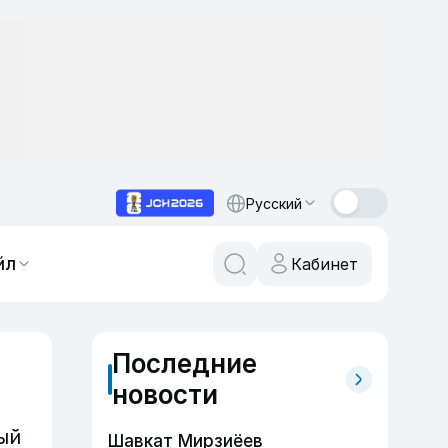
Русский
йл
Кабинет
Последние
новости
ый
Шавкат Мирзиёев