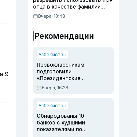
разрешить использовать имя
отца в качестве фамилии
ребенка
Вчера, 10:48
Рекомендации
Узбекистан
Первоклассникам
подготовили
а 9
«Президентские
подарки»: что войдет в
Вчера, 16:28
набор в этом году
Узбекистан
Обнародованы 10
банков с худшими
показателями по
обращениям