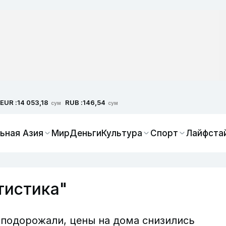
EUR :
RUB :
14 053,18
146,54
сум
сум
ьная Азия
Мир
Деньги
Культура
Спорт
Лайфста
тистика"
 подорожали, цены на дома снизились