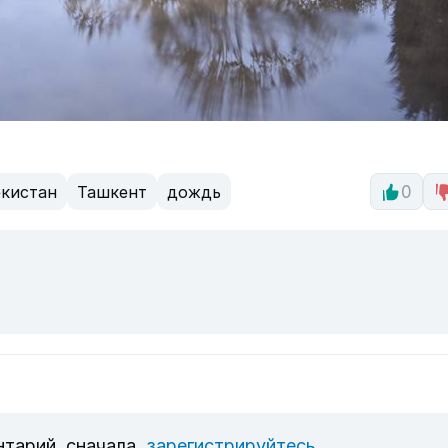
екистан
Ташкент
дождь
0
нтарий, сначала
зарегистрируйтесь