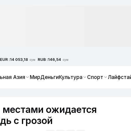
EUR :
RUB :
14 053,18
146,54
сум
сум
ьная Азия
Мир
Деньги
Культура
Спорт
Лайфста
е местами ожидается
ь с грозой