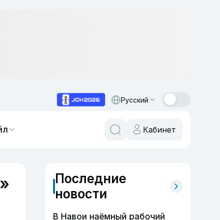
Русский
йл
Кабинет
Последние
ь»
новости
В Навои наёмный рабочий