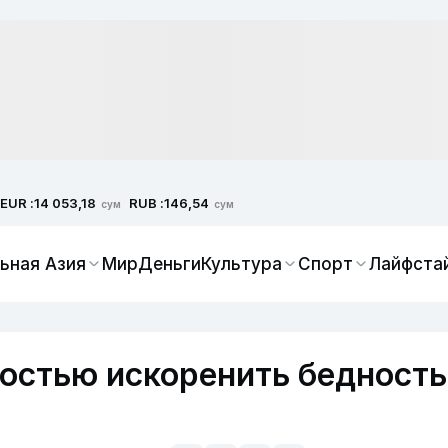
EUR :
RUB :
14 053,18
146,54
сум
сум
ьная Азия
Мир
Деньги
Культура
Спорт
Лайфста
остью искоренить бедност