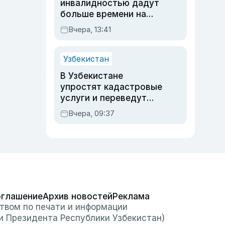
инвалидностью дадут
больше времени на
вступительных
Вчера, 13:41
экзаменах
Узбекистан
В Узбекистане
упростят кадастровые
услуги и переведут
регистрацию
Вчера, 09:37
недвижимости в
онлайн
оглашение
Архив новостей
Реклама
твом по печати и информации
и Президента Республики Узбекистан)