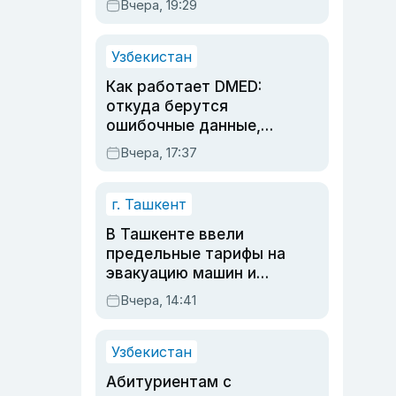
Вчера, 19:29
опасности, но стройка
продолжалась
Узбекистан
Как работает DMED:
откуда берутся
ошибочные данные,
дубли аккаунтов и
Вчера, 17:37
очереди по онлайн-
записи
г. Ташкент
В Ташкенте ввели
предельные тарифы на
эвакуацию машин и
штрафстоянки
Вчера, 14:41
Узбекистан
Абитуриентам с