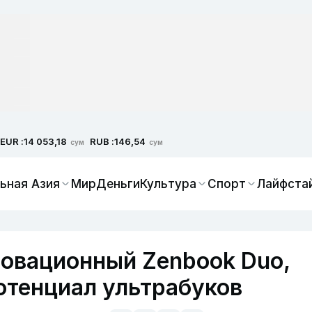
EUR :
RUB :
14 053,18
146,54
сум
сум
ьная Азия
Мир
Деньги
Культура
Спорт
Лайфста
овационный Zenbook Duo,
отенциал ультрабуков