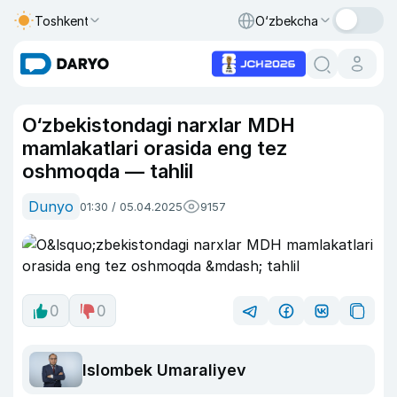
Toshkent
O‘zbekcha
O‘zbekistondagi narxlar MDH
mamlakatlari orasida eng tez
oshmoqda — tahlil
Dunyo
01:30 / 05.04.2025
9157
0
0
Islombek Umaraliyev