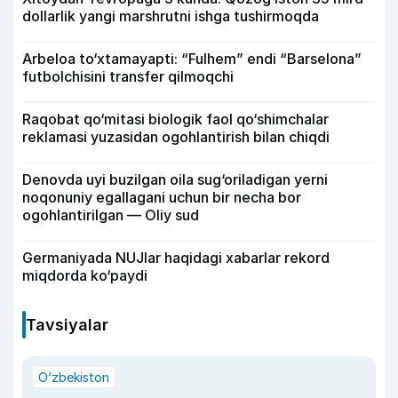
dollarlik yangi marshrutni ishga tushirmoqda
Arbeloa to‘xtamayapti: “Fulhem” endi “Barselona”
futbolchisini transfer qilmoqchi
Raqobat qo‘mitasi biologik faol qo‘shimchalar
reklamasi yuzasidan ogohlantirish bilan chiqdi
Denovda uyi buzilgan oila sug‘oriladigan yerni
noqonuniy egallagani uchun bir necha bor
ogohlantirilgan — Oliy sud
Germaniyada NUJlar haqidagi xabarlar rekord
miqdorda ko‘paydi
Tavsiyalar
O‘zbekiston