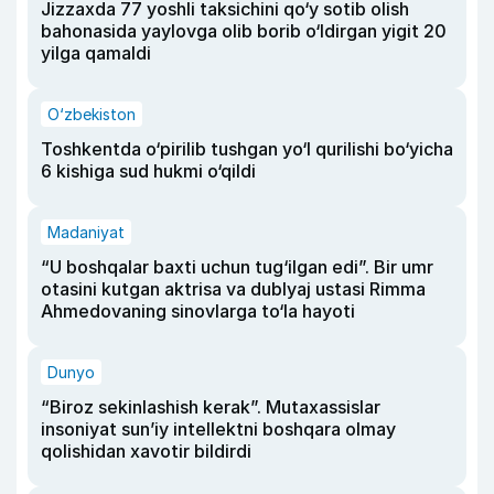
Jizzaxda 77 yoshli taksichini qo‘y sotib olish
bahonasida yaylovga olib borib o‘ldirgan yigit 20
yilga qamaldi
O‘zbekiston
Toshkentda o‘pirilib tushgan yo‘l qurilishi bo‘yicha
6 kishiga sud hukmi o‘qildi
Madaniyat
“U boshqalar baxti uchun tug‘ilgan edi”. Bir umr
otasini kutgan aktrisa va dublyaj ustasi Rimma
Ahmedovaning sinovlarga to‘la hayoti
Dunyo
“Biroz sekinlashish kerak”. Mutaxassislar
insoniyat sun’iy intellektni boshqara olmay
qolishidan xavotir bildirdi