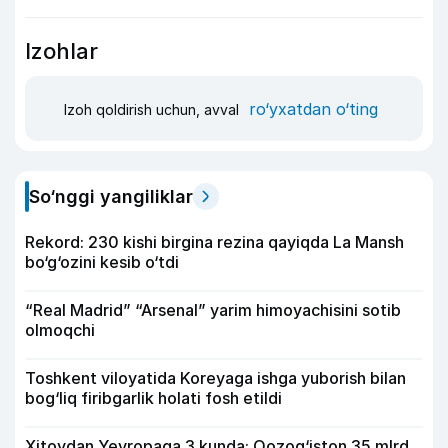
Izohlar
ro‘yxatdan o‘ting
Izoh qoldirish uchun, avval
So‘nggi yangiliklar
Rekord: 230 kishi birgina rezina qayiqda La Mansh
bo‘g‘ozini kesib o‘tdi
“Real Madrid” “Arsenal” yarim himoyachisini sotib
olmoqchi
Toshkent viloyatida Koreyaga ishga yuborish bilan
bog‘liq firibgarlik holati fosh etildi
Xitoydan Yevropaga 3 kunda: Qozog‘iston 35 mlrd