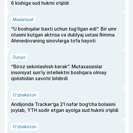
6 kishiga sud hukmi o‘qildi
Madaniyat
“U boshqalar baxti uchun tug‘ilgan edi”. Bir umr
otasini kutgan aktrisa va dublyaj ustasi Rimma
Ahmedovaning sinovlarga to‘la hayoti
Dunyo
“Biroz sekinlashish kerak”. Mutaxassislar
insoniyat sun’iy intellektni boshqara olmay
qolishidan xavotir bildirdi
O‘zbekiston
Andijonda Tracker’ga 21 nafar bog‘cha bolasini
joylab, YTH sodir etgan ayolga sud hukmi o‘qildi
O‘zbekiston