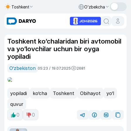
Toshkent
O‘zbekcha
Toshkent ko‘chalaridan biri avtomobil
va yo‘lovchilar uchun bir oyga
yopiladi
O‘zbekiston
05:23 / 19.07.2025
2681
yopiladi
ko‘cha
Toshkent
Obihayot
yo‘l
quvur
0
0