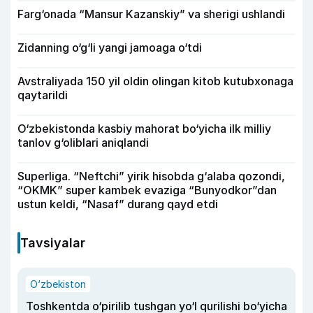
Farg‘onada “Mansur Kazanskiy” va sherigi ushlandi
Zidanning o‘g‘li yangi jamoaga o‘tdi
Avstraliyada 150 yil oldin olingan kitob kutubxonaga
qaytarildi
O‘zbekistonda kasbiy mahorat bo‘yicha ilk milliy
tanlov g‘oliblari aniqlandi
Superliga. “Neftchi” yirik hisobda g‘alaba qozondi,
“OKMK” super kambek evaziga “Bunyodkor”dan
ustun keldi, “Nasaf” durang qayd etdi
Tavsiyalar
O‘zbekiston
Toshkentda o‘pirilib tushgan yo‘l qurilishi bo‘yicha