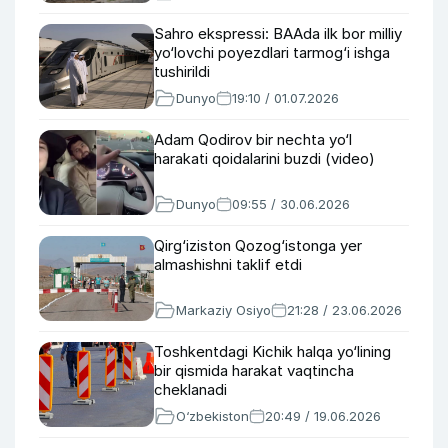
Sahro ekspressi: BAAda ilk bor milliy
yo‘lovchi poyezdlari tarmog‘i ishga
tushirildi
Dunyo
19:10 / 01.07.2026
Adam Qodirov bir nechta yo‘l
harakati qoidalarini buzdi (video)
Dunyo
09:55 / 30.06.2026
Qirg‘iziston Qozog‘istonga yer
almashishni taklif etdi
Markaziy Osiyo
21:28 / 23.06.2026
Toshkentdagi Kichik halqa yo‘lining
bir qismida harakat vaqtincha
cheklanadi
O‘zbekiston
20:49 / 19.06.2026