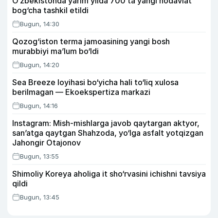
O‘zbekistonda yarim yilda 700 ta yangi nodavlat
bog‘cha tashkil etildi
Bugun, 14:30
Qozog‘iston terma jamoasining yangi bosh
murabbiyi ma’lum bo‘ldi
Bugun, 14:20
Sea Breeze loyihasi bo‘yicha hali to‘liq xulosa
berilmagan — Ekoekspertiza markazi
Bugun, 14:16
Instagram: Mish-mishlarga javob qaytargan aktyor,
san’atga qaytgan Shahzoda, yo‘lga asfalt yotqizgan
Jahongir Otajonov
Bugun, 13:55
Shimoliy Koreya aholiga it sho‘rvasini ichishni tavsiya
qildi
Bugun, 13:45