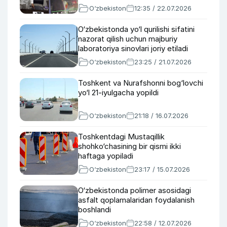
O‘zbekiston
12:35 / 22.07.2026
O‘zbekistonda yo‘l qurilishi sifatini
nazorat qilish uchun majburiy
laboratoriya sinovlari joriy etiladi
O‘zbekiston
23:25 / 21.07.2026
Toshkent va Nurafshonni bog‘lovchi
yo‘l 21-iyulgacha yopildi
O‘zbekiston
21:18 / 16.07.2026
Toshkentdagi Mustaqillik
shohko‘chasining bir qismi ikki
haftaga yopiladi
O‘zbekiston
23:17 / 15.07.2026
O‘zbekistonda polimer asosidagi
asfalt qoplamalaridan foydalanish
boshlandi
O‘zbekiston
22:58 / 12.07.2026