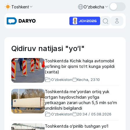
Toshkent
O‘zbekcha
Qidiruv natijasi "yo‘l"
Toshkentda Kichik halqa avtomobil
yo‘lining bir qismi to‘rt kunga yopildi
(xarita)
O‘zbekiston
Kecha, 23:10
Toshkentda me’yordan ortiq yuk
ortgan haydovchidan yo‘lga
yetkazgan zarari uchun 5,5 mln so‘m
undirilishi belgilandi
O‘zbekiston
20:34 / 05.08.2026
Toshkentda o‘pirilib tushgan yo‘l