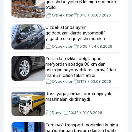
qurilishi bo‘yicha 6 kishiga sud hukmi
o‘qildi
O‘zbekiston
10:10 / 05.08.2026
O‘zbekistonda ayrim
qoidabuzarliklarda avtomobil 1
yilgacha olib qo‘yilishi mumkin
O‘zbekiston
15:09 / 04.08.2026
Yo‘llarda tezlikni belgilangan
me’yordan soatiga 80 km dan
oshirgan haydovchilarni “prava”dan
mahrum qilish taklif etildi
O‘zbekiston
21:13 / 03.08.2026
Rossiyaga jarimasi bor xorijiy yuk
mashinalari kiritilmaydi
Dunyo
20:33 / 01.08.2026
Temiryo‘l transporti xodimlari kuniga
bag‘ishlangan bayram dasturi bo‘lib