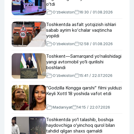
o‘tdi
O‘zbekiston
16:30 / 01.08.2026
Toshkentda asfalt yotqizish ishlari
sabab ayrim koʻchalar vaqtincha
yopildi
O‘zbekiston
12:58 / 01.08.2026
Toshkent—Samarqand yo‘nalishidagi
yangi avtomobil yo‘li qurilishi
boshlandi
O‘zbekiston
15:41 / 22.07.2026
“Godzilla Kongga qarshi” filmi yulduzi
Keyli Xottl 18 yoshida vafot etdi
Madaniyat
14:15 / 22.07.2026
Toshkentda yo‘l talashib, boshqa
haydovchiga o‘yinchoq qurol bilan
tahdid qilgan shaxs qamaldi