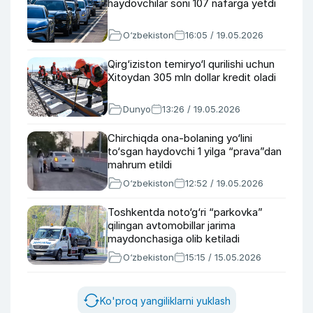
haydovchilar soni 107 nafarga yetdi
O‘zbekiston
16:05 / 19.05.2026
Qirg‘iziston temiryo‘l qurilishi uchun
Xitoydan 305 mln dollar kredit oladi
Dunyo
13:26 / 19.05.2026
Chirchiqda ona-bolaning yo‘lini
to‘sgan haydovchi 1 yilga “prava”dan
mahrum etildi
O‘zbekiston
12:52 / 19.05.2026
Toshkentda noto‘g‘ri “parkovka”
qilingan avtomobillar jarima
maydonchasiga olib ketiladi
O‘zbekiston
15:15 / 15.05.2026
Ko'proq yangiliklarni yuklash