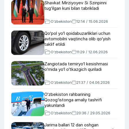
Shavkat Mirziyoyev Si Szinpinni
tug‘ilgan kuni bilan tabrikladi
O‘zbekiston
12:14 / 15.06.2026
Qo‘pol yo‘l qoidabuzarliklari uchun
avtomobilni vaqtincha olib qo‘yish
taklif etildi
O‘zbekiston
11:29 / 12.06.2026
Zangiotada temiryo‘l kesishmasi
o‘rnida yo‘l o‘tkazgich quriladi
O‘zbekiston
21:37 / 04.06.2026
O‘zbekiston rahbarining
Qozog‘istonga amaliy tashrifi
yakunlandi
O‘zbekiston
20:36 / 29.05.2026
Jarima ballari 12 dan oshgan