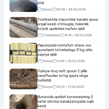
etdi
Dunyo
20:49 / 09.04.2026
Toshkentda o‘quvchilar kanalni quvur
orqali kesib o‘tmoqda, hokimlik
ko‘prik qurilishini ma’lum qildi
O‘zbekiston
15:16 / 09.03.2026
Yaponiyada noma’lum shaxs suv
quvurlarini ta’mirlashga 21 kg oltin
xayriya qildi
Dunyo
13:45 / 20.02.2026
Turkiya-Iroq neft quvuri 2 yillik
tanaffusdan so‘ng qayta ishga
tushirildi
Dunyo
14:20 / 27.09.2025
Buxoroda qurilish korxonasining 5
nafar ishchisi kanalizatsiyada oqib
ketdi