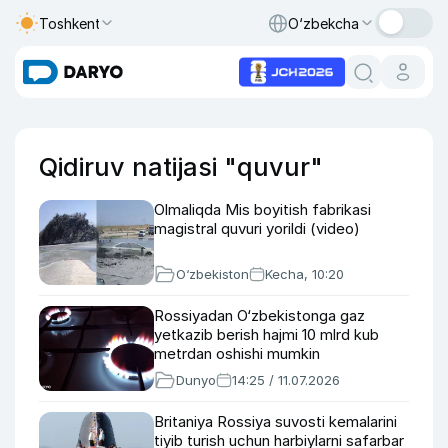
Toshkent
O‘zbekcha
Qidiruv natijasi "quvur"
Olmaliqda Mis boyitish fabrikasi
magistral quvuri yorildi (video)
O‘zbekiston
Kecha, 10:20
Rossiyadan O‘zbekistonga gaz
yetkazib berish hajmi 10 mlrd kub
metrdan oshishi mumkin
Dunyo
14:25 / 11.07.2026
Britaniya Rossiya suvosti kemalarini
tiyib turish uchun harbiylarni safarbar