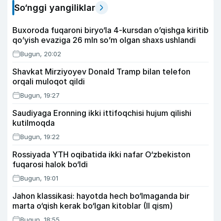
So‘nggi yangiliklar
Buxoroda fuqaroni biryo‘la 4-kursdan o’qishga kiritib
qo’yish evaziga 26 mln so’m olgan shaxs ushlandi
Bugun, 20:02
Shavkat Mirziyoyev Donald Tramp bilan telefon
orqali muloqot qildi
Bugun, 19:27
Saudiyaga Eronning ikki ittifoqchisi hujum qilishi
kutilmoqda
Bugun, 19:22
Rossiyada YTH oqibatida ikki nafar O‘zbekiston
fuqarosi halok bo‘ldi
Bugun, 19:01
Jahon klassikasi: hayotda hech bo‘lmaganda bir
marta o‘qish kerak bo‘lgan kitoblar (II qism)
Bugun, 18:55