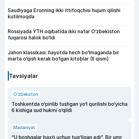
Saudiyaga Eronning ikki ittifoqchisi hujum qilishi
kutilmoqda
Rossiyada YTH oqibatida ikki nafar O‘zbekiston
fuqarosi halok bo‘ldi
Jahon klassikasi: hayotda hech bo‘lmaganda bir
marta o‘qish kerak bo‘lgan kitoblar (II qism)
Tavsiyalar
O‘zbekiston
Toshkentda o‘pirilib tushgan yo‘l qurilishi bo‘yicha
6 kishiga sud hukmi o‘qildi
Madaniyat
“U boshqalar baxti uchun tug‘ilgan edi”. Bir umr