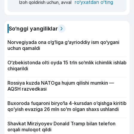
ro‘yxatdan o‘ting
Izoh qoldirish uchun, avval
So‘nggi yangiliklar
Norvegiyada ona o‘g‘liga g‘ayrioddiy ism qo‘ygani
uchun qamaldi
O‘zbekistonda olti oyda 15 trln so‘mlik ichimlik ishlab
chiqarildi
Rossiya kuzda NATOga hujum qilishi mumkin —
AQSH razvedkasi
Buxoroda fuqaroni biryo‘la 4-kursdan o’qishga kiritib
qo’yish evaziga 26 mln so’m olgan shaxs ushlandi
Shavkat Mirziyoyev Donald Tramp bilan telefon
orqali muloqot qildi