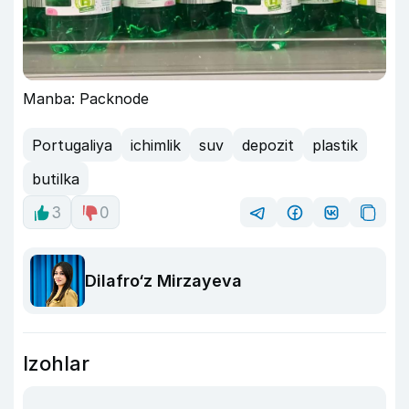
Manba: Packnode
Portugaliya
ichimlik
suv
depozit
plastik
butilka
3
0
Dilafro‘z Mirzayeva
Izohlar