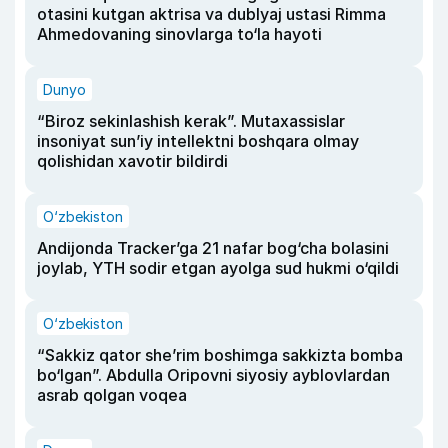
otasini kutgan aktrisa va dublyaj ustasi Rimma
Ahmedovaning sinovlarga to‘la hayoti
Dunyo
“Biroz sekinlashish kerak”. Mutaxassislar
insoniyat sun’iy intellektni boshqara olmay
qolishidan xavotir bildirdi
O‘zbekiston
Andijonda Tracker’ga 21 nafar bog‘cha bolasini
joylab, YTH sodir etgan ayolga sud hukmi o‘qildi
O‘zbekiston
“Sakkiz qator she’rim boshimga sakkizta bomba
bo‘lgan”. Abdulla Oripovni siyosiy ayblovlardan
asrab qolgan voqea