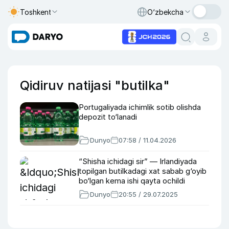
Toshkent
O‘zbekcha
Qidiruv natijasi "butilka"
Portugaliyada ichimlik sotib olishda
depozit to‘lanadi
Dunyo
07:58 / 11.04.2026
“Shisha ichidagi sir” — Irlandiyada
topilgan butilkadagi xat sabab g‘oyib
bo‘lgan kema ishi qayta ochildi
Dunyo
20:55 / 29.07.2025