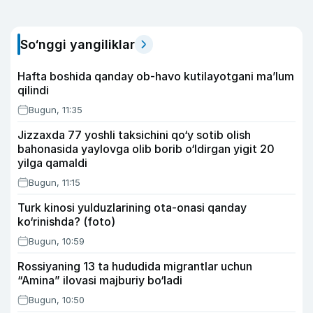
So‘nggi yangiliklar
Hafta boshida qanday ob-havo kutilayotgani ma’lum
qilindi
Bugun, 11:35
Jizzaxda 77 yoshli taksichini qo‘y sotib olish
bahonasida yaylovga olib borib o‘ldirgan yigit 20
yilga qamaldi
Bugun, 11:15
Turk kinosi yulduzlarining ota-onasi qanday
ko‘rinishda? (foto)
Bugun, 10:59
Rossiyaning 13 ta hududida migrantlar uchun
“Amina” ilovasi majburiy bo‘ladi
Bugun, 10:50