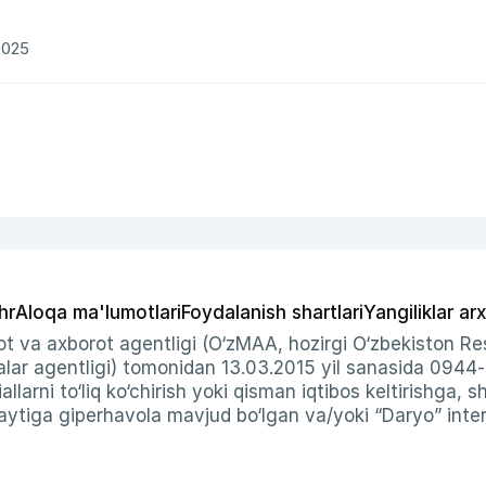
2025
hr
Aloqa ma'lumotlari
Foydalanish shartlari
Yangiliklar arx
t va axborot agentligi (O‘zMAA, hozirgi O‘zbekiston Res
ar agentligi) tomonidan 13.03.2015 yil sanasida 0944
allarni to‘liq ko‘chirish yoki qisman iqtibos keltirishga, 
ytiga giperhavola mavjud bo‘lgan va/yoki “Daryo” intern