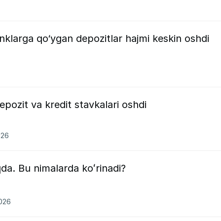
anklarga qo‘ygan depozitlar hajmi keskin oshdi
pozit va kredit stavkalari oshdi
026
a. Bu nimalarda koʻrinadi?
2026