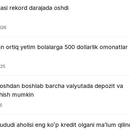
asi rekord darajada oshdi
2026
 ortiq yetim bolalarga 500 dollarlik omonatlar
025
yoshdan boshlab barcha valyutada depozit va
chish mumkin
25
dudi aholisi eng koʻp kredit olgani maʼlum qilin