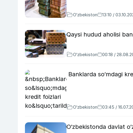
O‘zbekiston
13:10 / 03.10.2
Qaysi hudud aholisi ban
O‘zbekiston
00:18 / 28.08.
Banklarda so‘mdagi kredit
O‘zbekiston
03:45 / 16.07.
O‘zbekistonda davlat o‘z