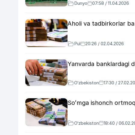
Dunyo
07:58 / 11.04.2026
Aholi va tadbirkorlar b
Pul
20:26 / 02.04.2026
Yanvarda banklardagi de
O‘zbekiston
17:30 / 27.02.2
Soʻmga ishonch ortmoqd
O‘zbekiston
18:40 / 06.02.