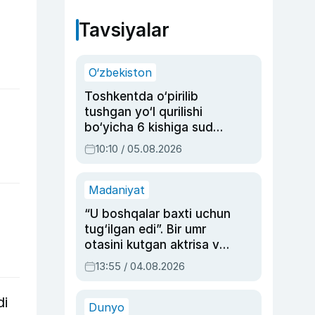
Tavsiyalar
O‘zbekiston
Toshkentda o‘pirilib
tushgan yo‘l qurilishi
bo‘yicha 6 kishiga sud
hukmi o‘qildi
10:10 / 05.08.2026
Madaniyat
“U boshqalar baxti uchun
tug‘ilgan edi”. Bir umr
otasini kutgan aktrisa va
dublyaj ustasi Rimma
13:55 / 04.08.2026
Ahmedovaning
sinovlarga to‘la hayoti
di
Dunyo