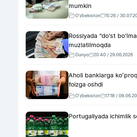
mumkin
O‘zbekiston
15:26 / 30.07.2
Rossiyada “do‘st bo‘lma
muzlatilmoqda
Dunyo
20:40 / 29.06.2026
Aholi banklarga koʻproq
foizga oshdi
O‘zbekiston
17:18 / 08.06.2
Portugaliyada ichimlik s