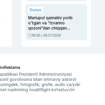
qolgan voqea
Dunyo
Mariupol qamalini yorib
oʻtgan va “Izvarino
qozoni”dan chiqqan
qahramon — Ukraina
19:50 / 29.07.2026
armiyasi bosh
qoʻmondoni Drapatiy
haqida
ivi
Reklama
publikasi Prezidenti Administratsiyasi
-sonli guvohnoma bilan ommaviy axborot
shuningdek, fotografik, grafik, audio va/yoki
et-nashrining muallifligini ko‘rsatuvchi