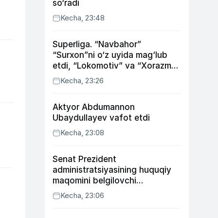
so‘radi
Kecha, 23:48
Superliga. “Navbahor”
“Surxon”ni o‘z uyida mag‘lub
etdi, “Lokomotiv” va “Xorazm”
uyda g‘alaba qozondi
Kecha, 23:26
Aktyor Abdu­mannon
Ubaydullayev vafot etdi
Kecha, 23:08
Senat Prezident
administratsiyasining huquqiy
maqomini belgilovchi
konstitutsiyaviy qonunni
Kecha, 23:06
ma’qulladi