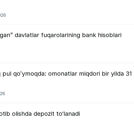
026
gan” davlatlar fuqarolarining bank hisoblari
 pul qoʻymoqda: omonatlar miqdori bir yilda 31
026
otib olishda depozit to‘lanadi