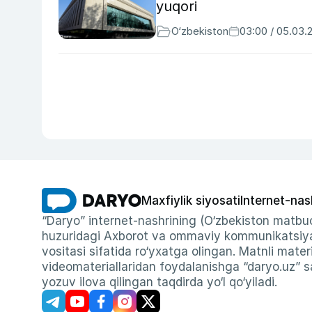
yuqori
O‘zbekiston
03:00 / 05.03.
Maxfiylik siyosati
Internet-nas
“Daryo” internet-nashrining (O‘zbekiston matbuo
huzuridagi Axborot va ommaviy kommunikatsiyal
vositasi sifatida ro‘yxatga olingan. Matnli materi
videomateriallaridan foydalanishga “daryo.uz” sa
yozuv ilova qilingan taqdirda yo‘l qo‘yiladi.