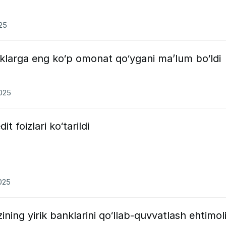
025
klarga eng ko‘p omonat qo‘ygani ma’lum bo‘ldi
2025
 foizlari ko‘tarildi
2025
ining yirik banklarini qo‘llab-quvvatlash ehtimol