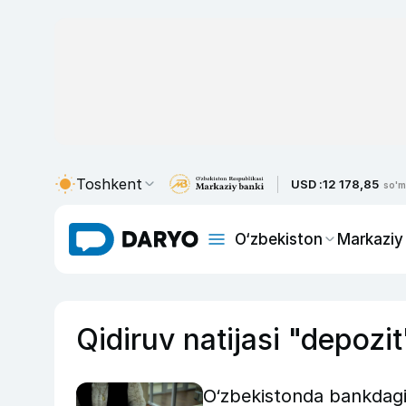
Toshkent
USD :
12 178,85
so'm
O‘zbekiston
Markaziy
Qidiruv natijasi "depozit
O‘zbekistonda bankdagi