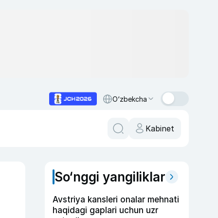
O‘zbekcha
Kabinet
So‘nggi yangiliklar
Avstriya kansleri onalar mehnati
haqidagi gaplari uchun uzr