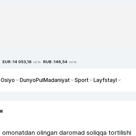
EUR :
RUB :
14 053,18
146,54
so'm
so'm
 Osiyo
Dunyo
Pul
Madaniyat
Sport
Layfstayl
"
 omonatdan olingan daromad soliqqa tortilishi