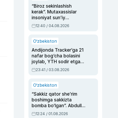
“Biroz sekinlashish
kerak”. Mutaxassislar
insoniyat sun’iy
intellektni boshqara
12:40 / 04.08.2026
olmay qolishidan xavotir
bildirdi
O‘zbekiston
Andijonda Tracker’ga 21
nafar bog‘cha bolasini
joylab, YTH sodir etgan
ayolga sud hukmi o‘qildi
23:41 / 03.08.2026
O‘zbekiston
“Sakkiz qator she’rim
boshimga sakkizta
bomba bo‘lgan”. Abdulla
Oripovni siyosiy
i
12:24 / 01.08.2026
ayblovlardan asrab