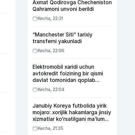
Axmat Qodirovga Checheniston
Qahramoni unvoni berildi
Kecha, 22:31
“Manchester Siti” tarixiy
transferni yakunladi
Kecha, 22:06
Elektromobil xaridi uchun
avtokredit foizining bir qismi
davlat tomonidan qoplab
berilishi mumkin
Kecha, 22:04
Janubiy Koreya futbolida yirik
mojaro: xorijlik hakamlarga jinsiy
xizmatlar ko‘rsatilgani ma’lum
qilindi
Kecha, 21:35