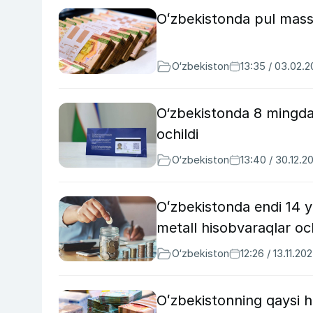
Oʻzbekistonda pul mass
O‘zbekiston
13:35 / 03.02.
O‘zbekistonda 8 mingdan
ochildi
O‘zbekiston
13:40 / 30.12.2
Oʻzbekistonda endi 14 
metall hisobvaraqlar o
O‘zbekiston
12:26 / 13.11.20
Oʻzbekistonning qaysi hu