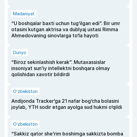
Madaniyat
“U boshqalar baxti uchun tug‘ilgan edi”. Bir umr
otasini kutgan aktrisa va dublyaj ustasi Rimma
Ahmedovaning sinovlarga to‘la hayoti
Dunyo
“Biroz sekinlashish kerak”. Mutaxassislar
insoniyat sun’iy intellektni boshqara olmay
qolishidan xavotir bildirdi
O‘zbekiston
Andijonda Tracker’ga 21 nafar bog‘cha bolasini
joylab, YTH sodir etgan ayolga sud hukmi o‘qildi
O‘zbekiston
“Sakkiz qator she’rim boshimga sakkizta bomba