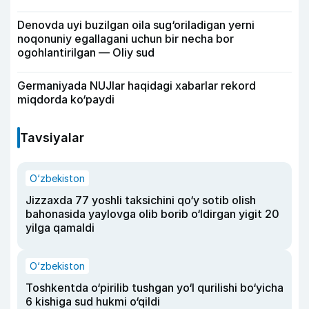
Denovda uyi buzilgan oila sug‘oriladigan yerni
noqonuniy egallagani uchun bir necha bor
ogohlantirilgan — Oliy sud
Germaniyada NUJlar haqidagi xabarlar rekord
miqdorda ko‘paydi
Tavsiyalar
O‘zbekiston
Jizzaxda 77 yoshli taksichini qo‘y sotib olish
bahonasida yaylovga olib borib o‘ldirgan yigit 20
yilga qamaldi
O‘zbekiston
Toshkentda o‘pirilib tushgan yo‘l qurilishi bo‘yicha
6 kishiga sud hukmi o‘qildi