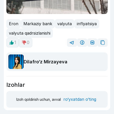
Eron
Markaziy bank
valyuta
inflyatsiya
valyuta qadrsizlanishi
1
0
Dilafro‘z Mirzayeva
Izohlar
ro‘yxatdan o‘ting
Izoh qoldirish uchun, avval