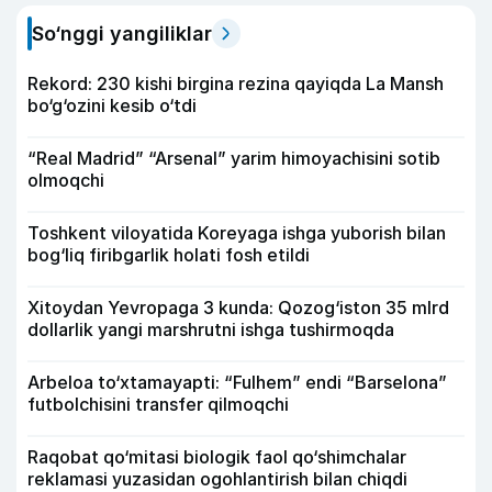
So‘nggi yangiliklar
Rekord: 230 kishi birgina rezina qayiqda La Mansh
bo‘g‘ozini kesib o‘tdi
“Real Madrid” “Arsenal” yarim himoyachisini sotib
olmoqchi
Toshkent viloyatida Koreyaga ishga yuborish bilan
bog‘liq firibgarlik holati fosh etildi
Xitoydan Yevropaga 3 kunda: Qozog‘iston 35 mlrd
dollarlik yangi marshrutni ishga tushirmoqda
Arbeloa to‘xtamayapti: “Fulhem” endi “Barselona”
futbolchisini transfer qilmoqchi
Raqobat qo‘mitasi biologik faol qo‘shimchalar
reklamasi yuzasidan ogohlantirish bilan chiqdi