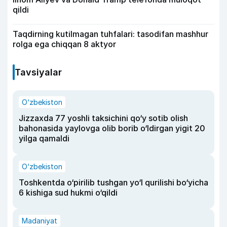
qildi
Taqdirning kutilmagan tuhfalari: tasodifan mashhur
rolga ega chiqqan 8 aktyor
Tavsiyalar
O‘zbekiston
Jizzaxda 77 yoshli taksichini qo‘y sotib olish
bahonasida yaylovga olib borib o‘ldirgan yigit 20
yilga qamaldi
O‘zbekiston
Toshkentda o‘pirilib tushgan yo‘l qurilishi bo‘yicha
6 kishiga sud hukmi o‘qildi
Madaniyat