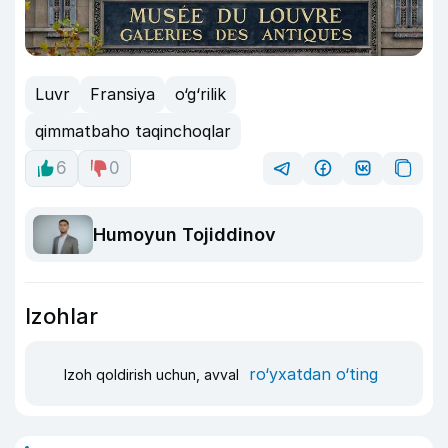
Luvr
Fransiya
o‘g‘rilik
qimmatbaho taqinchoqlar
6
0
Humoyun Tojiddinov
Izohlar
ro‘yxatdan o‘ting
Izoh qoldirish uchun, avval