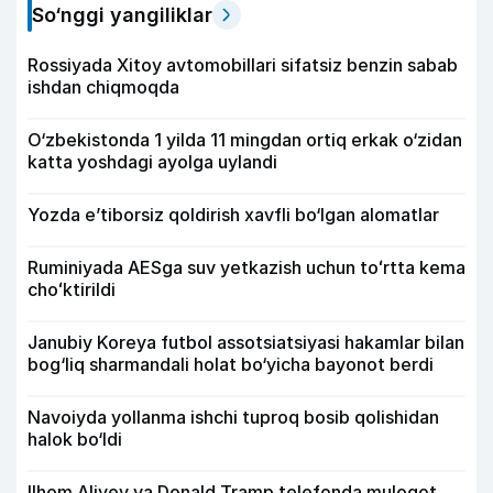
So‘nggi yangiliklar
Rossiyada Xitoy avtomobillari sifatsiz benzin sabab
ishdan chiqmoqda
O‘zbekistonda 1 yilda 11 mingdan ortiq erkak o‘zidan
katta yoshdagi ayolga uylandi
Yozda e’tiborsiz qoldirish xavfli bo‘lgan alomatlar
Ruminiyada AESga suv yetkazish uchun toʻrtta kema
choʻktirildi
Janubiy Koreya futbol assotsiatsiyasi hakamlar bilan
bog‘liq sharmandali holat bo‘yicha bayonot berdi
Navoiyda yollanma ishchi tuproq bosib qolishidan
halok bo‘ldi
Ilhom Aliyev va Donald Tramp telefonda muloqot