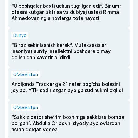
“U boshqalar baxti uchun tug‘ilgan edi”. Bir umr
otasini kutgan aktrisa va dublyaj ustasi Rimma
Ahmedovaning sinovlarga to‘la hayoti
Dunyo
“Biroz sekinlashish kerak”. Mutaxassislar
insoniyat sun’iy intellektni boshqara olmay
qolishidan xavotir bildirdi
O‘zbekiston
Andijonda Tracker’ga 21 nafar bog‘cha bolasini
joylab, YTH sodir etgan ayolga sud hukmi o‘qildi
O‘zbekiston
“Sakkiz qator she’rim boshimga sakkizta bomba
bo‘lgan”. Abdulla Oripovni siyosiy ayblovlardan
asrab qolgan voqea