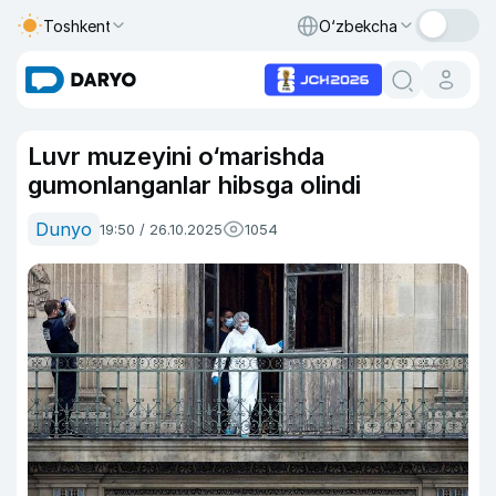
Toshkent
O‘zbekcha
Luvr muzeyini o‘marishda
gumonlanganlar hibsga olindi
Dunyo
19:50 / 26.10.2025
1054