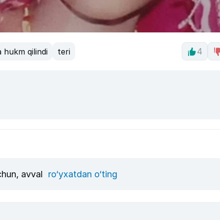
a hukm qilindi
teri
4
uchun, avval
ro‘yxatdan o‘ting