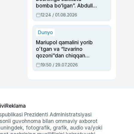
bomba bo‘lgan”. Abdulla
Oripovni siyosiy
12:24 / 01.08.2026
ayblovlardan asrab
qolgan voqea
Dunyo
Mariupol qamalini yorib
oʻtgan va “Izvarino
qozoni”dan chiqqan
qahramon — Ukraina
19:50 / 29.07.2026
armiyasi bosh
qoʻmondoni Drapatiy
haqida
ivi
Reklama
publikasi Prezidenti Administratsiyasi
-sonli guvohnoma bilan ommaviy axborot
shuningdek, fotografik, grafik, audio va/yoki