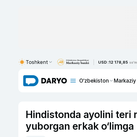
Toshkent
USD :
12 178,85
so'm
O‘zbekiston
Markaziy
Hindistonda ayolini teri
yuborgan erkak o‘limga 