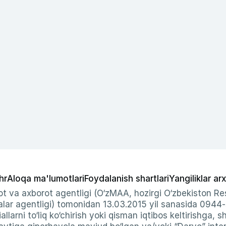
hr
Aloqa ma'lumotlari
Foydalanish shartlari
Yangiliklar arx
t va axborot agentligi (O‘zMAA, hozirgi O‘zbekiston Res
ar agentligi) tomonidan 13.03.2015 yil sanasida 0944
allarni to‘liq ko‘chirish yoki qisman iqtibos keltirishga, 