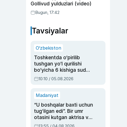
Gollivud yulduzlari (video)
Bugun, 17:42
Tavsiyalar
O‘zbekiston
Toshkentda o‘pirilib
tushgan yo‘l qurilishi
bo‘yicha 6 kishiga sud
hukmi o‘qildi
10:10 / 05.08.2026
Madaniyat
“U boshqalar baxti uchun
tug‘ilgan edi”. Bir umr
otasini kutgan aktrisa va
dublyaj ustasi Rimma
13:55 / 04.08.2026