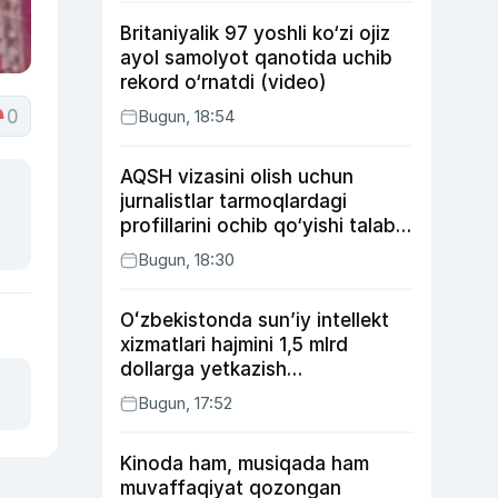
Britaniyalik 97 yoshli ko‘zi ojiz
ayol samolyot qanotida uchib
rekord o‘rnatdi (video)
0
Bugun, 18:54
AQSH vizasini olish uchun
jurnalistlar tarmoqlardagi
profillarini ochib qo‘yishi talab
etilishi mumkin
Bugun, 18:30
Oʻzbekistonda sunʼiy intellekt
xizmatlari hajmini 1,5 mlrd
dollarga yetkazish
rejalashtirilmoqda
Bugun, 17:52
Kinoda ham, musiqada ham
muvaffaqiyat qozongan