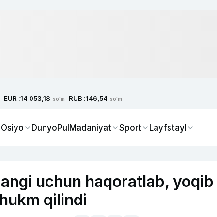
EUR :
RUB :
14 053,18
146,54
so'm
so'm
 Osiyo
Dunyo
Pul
Madaniyat
Sport
Layfstayl
 rangi uchun haqoratlab, yoqib
hukm qilindi