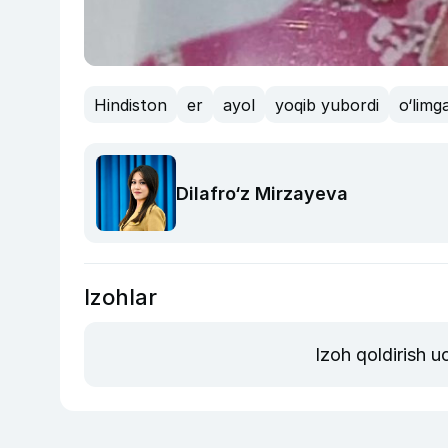
Hindiston
er
ayol
yoqib yubordi
o‘limg
Dilafro‘z Mirzayeva
Izohlar
Izoh qoldirish 