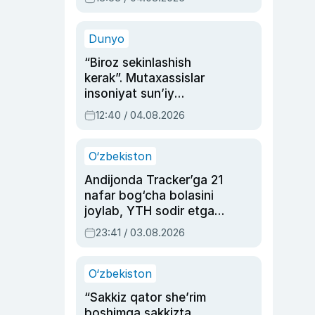
Ahmedovaning
sinovlarga to‘la hayoti
Dunyo
“Biroz sekinlashish
kerak”. Mutaxassislar
insoniyat sun’iy
intellektni boshqara
12:40 / 04.08.2026
olmay qolishidan xavotir
bildirdi
O‘zbekiston
Andijonda Tracker’ga 21
nafar bog‘cha bolasini
joylab, YTH sodir etgan
ayolga sud hukmi o‘qildi
23:41 / 03.08.2026
O‘zbekiston
“Sakkiz qator she’rim
boshimga sakkizta