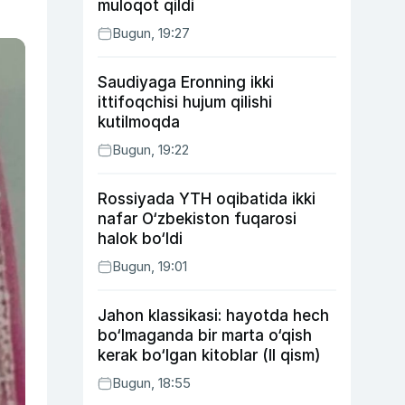
muloqot qildi
Bugun, 19:27
Saudiyaga Eronning ikki
ittifoqchisi hujum qilishi
kutilmoqda
Bugun, 19:22
Rossiyada YTH oqibatida ikki
nafar O‘zbekiston fuqarosi
halok bo‘ldi
Bugun, 19:01
Jahon klassikasi: hayotda hech
bo‘lmaganda bir marta o‘qish
kerak bo‘lgan kitoblar (II qism)
Bugun, 18:55