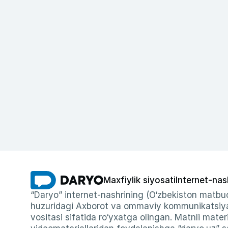
Maxfiylik siyosati
Internet-nas
“Daryo” internet-nashrining (O‘zbekiston matbuo
huzuridagi Axborot va ommaviy kommunikatsiyal
vositasi sifatida ro‘yxatga olingan. Matnli materi