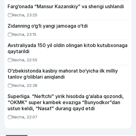
Farg‘onada “Mansur Kazanskiy” va sherigi ushlandi
Kecha, 23:25
Zidanning o‘g‘li yangi jamoaga o‘tdi
Kecha, 23:15
Avstraliyada 150 yil oldin olingan kitob kutubxonaga
qaytarildi
Kecha, 22:55
O‘zbekistonda kasbiy mahorat bo‘yicha ilk milliy
tanlov g‘oliblari aniqlandi
Kecha, 22:38
Superliga. “Neftchi” yirik hisobda g‘alaba qozondi,
“OKMK” super kambek evaziga “Bunyodkor”dan
ustun keldi, “Nasaf” durang qayd etdi
Kecha, 22:07