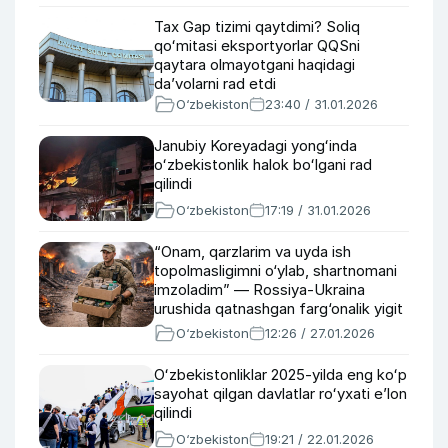
Tax Gap tizimi qaytdimi? Soliq
qoʻmitasi eksportyorlar QQSni
qaytara olmayotgani haqidagi
daʼvolarni rad etdi
O‘zbekiston
23:40 / 31.01.2026
Janubiy Koreyadagi yongʻinda
oʻzbekistonlik halok boʻlgani rad
qilindi
O‘zbekiston
17:19 / 31.01.2026
“Onam, qarzlarim va uyda ish
topolmasligimni o‘ylab, shartnomani
imzoladim” — Rossiya-Ukraina
urushida qatnashgan farg‘onalik yigit
3 yilga qamaldi
O‘zbekiston
12:26 / 27.01.2026
Oʻzbekistonliklar 2025-yilda eng koʻp
sayohat qilgan davlatlar roʻyxati eʼlon
qilindi
O‘zbekiston
19:21 / 22.01.2026