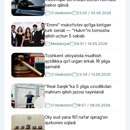
bekor qilindi
O‘zbekiston
23:20 / 05.06.2026
“Emmi” mukofotini qo‘lga kiritgan
turk seriali — “Hukm”ni tomosha
qilish uchun 5 sabab
Madaniyat
09:51 / 14.05.2026
Toshkent viloyatida mudhish
qotillikka qo‘l urgan erkak 16 yilga
qamaldi
O‘zbekiston
23:34 / 13.05.2026
“Real Sanjik”ka 5 yilga ozodlikdan
mahrum qilish jazosi tayinlandi
O‘zbekiston
18:07 / 08.05.2026
Oliy sud yana 161 nafar qatag‘on
qurbonini oqladi