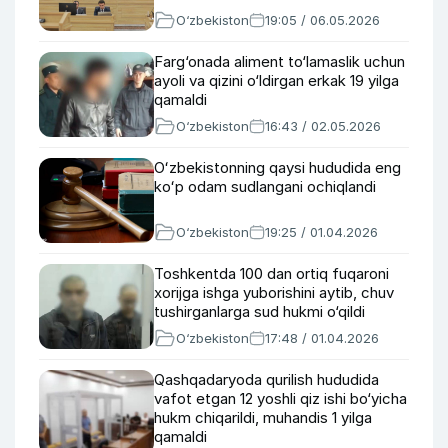
O‘zbekiston
19:05 / 06.05.2026
Farg‘onada aliment to‘lamaslik uchun
ayoli va qizini o‘ldirgan erkak 19 yilga
qamaldi
O‘zbekiston
16:43 / 02.05.2026
Oʻzbekistonning qaysi hududida eng
koʻp odam sudlangani ochiqlandi
O‘zbekiston
19:25 / 01.04.2026
Toshkentda 100 dan ortiq fuqaroni
xorijga ishga yuborishini aytib, chuv
tushirganlarga sud hukmi o‘qildi
O‘zbekiston
17:48 / 01.04.2026
Qashqadaryoda qurilish hududida
vafot etgan 12 yoshli qiz ishi bo‘yicha
hukm chiqarildi, muhandis 1 yilga
qamaldi