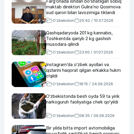
Farg‘onada ishdan bo‘shatilgan sobiq
maktab direktori Gulira’no Qosimova
sud qarori bilan lavozimiga tiklandi
O‘zbekiston
20:42 / 10.07.2026
Qashqadaryoda 201 kg kannabis,
Toshkentda qariyb 2 kg gashish
musodara qilindi
O‘zbekiston
23:00 / 01.07.2026
Instagram’da o‘zbek ayollari va
qizlarini haqorat qilgan erkakka hukm
o‘qildi
O‘zbekiston
18:15 / 24.06.2026
O‘zbekistonda besh oyda 59 ta yirik
narkoguruh faoliyatiga chek qo‘yildi
O‘zbekiston
08:35 / 06.06.2026
Bir yilda bitta import avtomobiliga
muvofiqlik sertifikati berish normasi