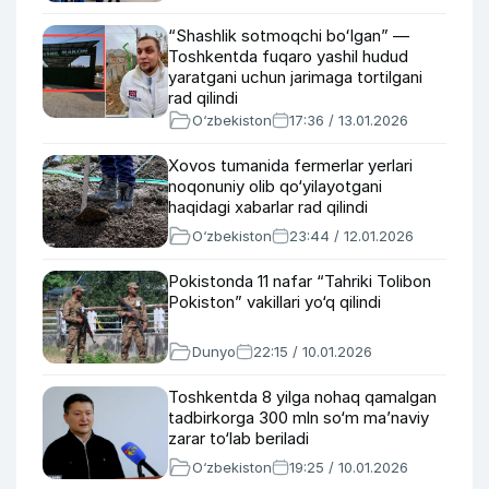
“Shashlik sotmoqchi boʻlgan” —
Toshkentda fuqaro yashil hudud
yaratgani uchun jarimaga tortilgani
rad qilindi
O‘zbekiston
17:36 / 13.01.2026
Xovos tumanida fermerlar yerlari
noqonuniy olib qo‘yilayotgani
haqidagi xabarlar rad qilindi
O‘zbekiston
23:44 / 12.01.2026
Pokistonda 11 nafar “Tahriki Tolibon
Pokiston” vakillari yo‘q qilindi
Dunyo
22:15 / 10.01.2026
Toshkentda 8 yilga nohaq qamalgan
tadbirkorga 300 mln so‘m ma’naviy
zarar to‘lab beriladi
O‘zbekiston
19:25 / 10.01.2026