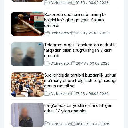
O‘zbekiston
18:53 / 30.03.2026
Buxoroda qudasini urib, uning bir
ko‘zini ko‘r qilib qo‘ygan fuqaro
qamaldi
O‘zbekiston
13:38 / 25.02.2026
Telegram orqali Toshkentda narkotik
tarqatish bilan shugʻullangan 3 kishi
qamaldi
O‘zbekiston
20:47 / 09.02.2026
Sud binosida tartibni buzganlik uchun
maʼmuriy chora belgilash toʻgʻrisidagi
qonun rad qilindi
O‘zbekiston
17:53 / 06.02.2026
Farg‘onada bir yoshli qizini o‘ldirgan
erkak 17 yilga qamaldi
O‘zbekiston
08:03 / 03.02.2026