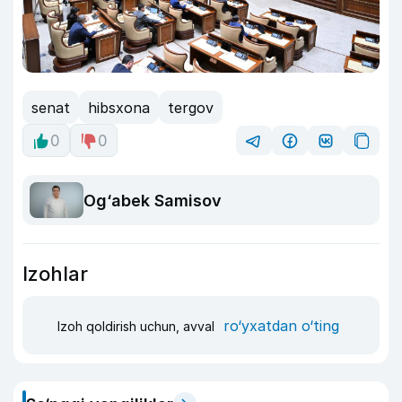
senat
hibsxona
tergov
0
0
Og‘abek Samisov
Izohlar
ro‘yxatdan o‘ting
Izoh qoldirish uchun, avval