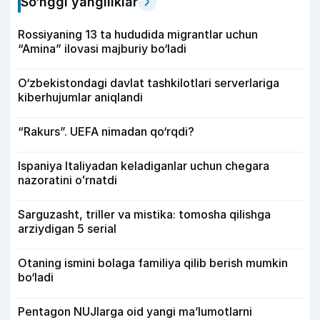
So‘nggi yangiliklar
Rossiyaning 13 ta hududida migrantlar uchun
“Amina” ilovasi majburiy bo‘ladi
O‘zbekistondagi davlat tashkilotlari serverlariga
kiberhujumlar aniqlandi
“Rakurs”. UEFA nimadan qo‘rqdi?
Ispaniya Italiyadan keladiganlar uchun chegara
nazoratini oʻrnatdi
Sarguzasht, triller va mistika: tomosha qilishga
arziydigan 5 serial
Otaning ismini bolaga familiya qilib berish mumkin
bo‘ladi
Pentagon NUJlarga oid yangi maʼlumotlarni