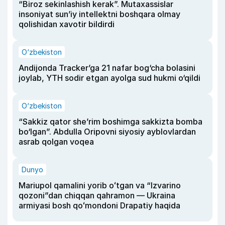
“Biroz sekinlashish kerak”. Mutaxassislar
insoniyat sun’iy intellektni boshqara olmay
qolishidan xavotir bildirdi
O‘zbekiston
Andijonda Tracker’ga 21 nafar bog‘cha bolasini
joylab, YTH sodir etgan ayolga sud hukmi o‘qildi
O‘zbekiston
“Sakkiz qator she’rim boshimga sakkizta bomba
bo‘lgan”. Abdulla Oripovni siyosiy ayblovlardan
asrab qolgan voqea
Dunyo
Mariupol qamalini yorib oʻtgan va “Izvarino
qozoni”dan chiqqan qahramon — Ukraina
armiyasi bosh qoʻmondoni Drapatiy haqida