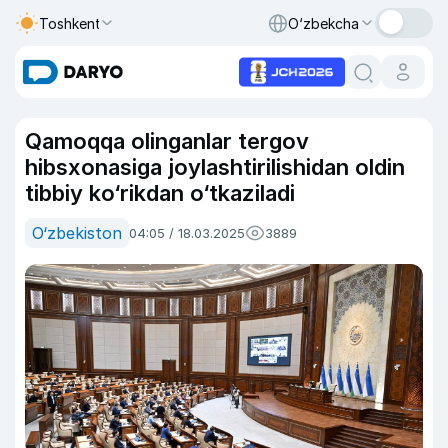
Toshkent
O‘zbekcha
Qamoqqa olinganlar tergov
hibsxonasiga joylashtirilishidan oldin
tibbiy ko‘rikdan o‘tkaziladi
O‘zbekiston
04:05 / 18.03.2025
3889