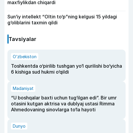
maxfiylikdan chiqardi
Sun’iy intellekt “Oltin to‘p”ning kelgusi 15 yildagi
g‘oliblarini taxmin qildi
Tavsiyalar
O‘zbekiston
Toshkentda o‘pirilib tushgan yo‘l qurilishi bo‘yicha
6 kishiga sud hukmi o‘qildi
Madaniyat
“U boshqalar baxti uchun tug‘ilgan edi”. Bir umr
otasini kutgan aktrisa va dublyaj ustasi Rimma
Ahmedovaning sinovlarga to‘la hayoti
Dunyo