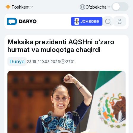
Toshkent
O‘zbekcha
Meksika prezidenti AQSHni o‘zaro
hurmat va muloqotga chaqirdi
Dunyo
23:15 / 10.03.2025
2731