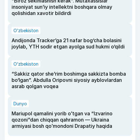
“Biroz sekinlashish kerak”. Mutaxassislar
insoniyat sun’iy intellektni boshqara olmay
qolishidan xavotir bildirdi
O‘zbekiston
Andijonda Tracker’ga 21 nafar bog‘cha bolasini
joylab, YTH sodir etgan ayolga sud hukmi o‘qildi
O‘zbekiston
“Sakkiz qator she’rim boshimga sakkizta bomba
bo‘lgan”. Abdulla Oripovni siyosiy ayblovlardan
asrab qolgan voqea
Dunyo
Mariupol qamalini yorib oʻtgan va “Izvarino
qozoni”dan chiqqan qahramon — Ukraina
armiyasi bosh qoʻmondoni Drapatiy haqida