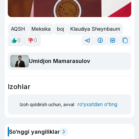
AQSH
Meksika
boj
Klaudiya Sheynbaum
0
0
Umidjon Mamarasulov
Izohlar
ro‘yxatdan o‘ting
Izoh qoldirish uchun, avval
So‘nggi yangiliklar