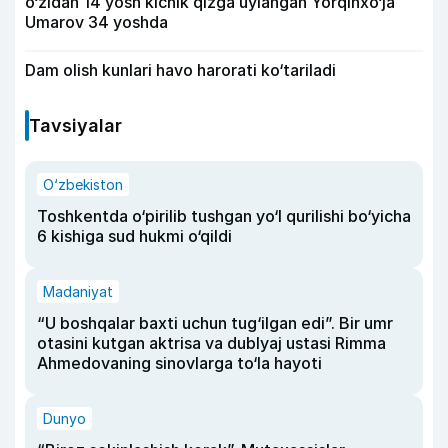
o‘zidan 14 yosh kichik qizga uylangan Yorqinxo‘ja
Umarov 34 yoshda
Dam olish kunlari havo harorati ko‘tariladi
Tavsiyalar
O‘zbekiston
Toshkentda o‘pirilib tushgan yo‘l qurilishi bo‘yicha
6 kishiga sud hukmi o‘qildi
Madaniyat
“U boshqalar baxti uchun tug‘ilgan edi”. Bir umr
otasini kutgan aktrisa va dublyaj ustasi Rimma
Ahmedovaning sinovlarga to‘la hayoti
Dunyo