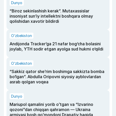
Dunyo
“Biroz sekinlashish kerak”. Mutaxassislar
insoniyat sun’iy intellektni boshqara olmay
qolishidan xavotir bildirdi
O‘zbekiston
Andijonda Tracker’ga 21 nafar bog‘cha bolasini
joylab, YTH sodir etgan ayolga sud hukmi o‘qildi
O‘zbekiston
“Sakkiz qator she’rim boshimga sakkizta bomba
bo‘lgan”. Abdulla Oripovni siyosiy ayblovlardan
asrab qolgan voqea
Dunyo
Mariupol qamalini yorib oʻtgan va “Izvarino
qozoni”dan chiqqan qahramon — Ukraina
armiyasi bosh qoʻmondoni Drapatiy haqida