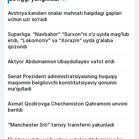
Avstriya kansleri onalar mehnati haqidagi gaplari
uchun uzr so‘radi
Superliga. “Navbahor” “Surxon”ni o‘z uyida mag‘lub
etdi, “Lokomotiv” va “Xorazm” uyda g‘alaba
qozondi
Aktyor Abdu­mannon Ubaydullayev vafot etdi
Senat Prezident administratsiyasining huquqiy
maqomini belgilovchi konstitutsiyaviy qonunni
ma’qulladi
Axmat Qodirovga Checheniston Qahramoni unvoni
berildi
“Manchester Siti” tarixiy transferni yakunladi