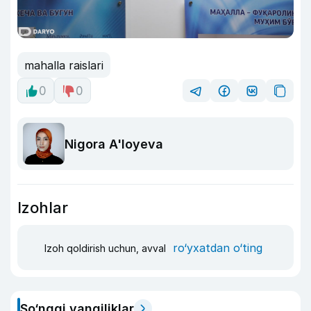
mahalla raislari
0
0
Nigora A'loyeva
Izohlar
ro‘yxatdan o‘ting
Izoh qoldirish uchun, avval
So‘nggi yangiliklar