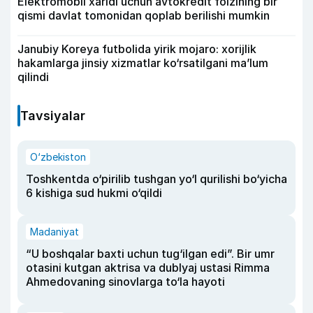
Elektromobil xaridi uchun avtokredit foizining bir
qismi davlat tomonidan qoplab berilishi mumkin
Janubiy Koreya futbolida yirik mojaro: xorijlik
hakamlarga jinsiy xizmatlar ko‘rsatilgani ma’lum
qilindi
Tavsiyalar
O‘zbekiston
Toshkentda o‘pirilib tushgan yo‘l qurilishi bo‘yicha
6 kishiga sud hukmi o‘qildi
Madaniyat
“U boshqalar baxti uchun tug‘ilgan edi”. Bir umr
otasini kutgan aktrisa va dublyaj ustasi Rimma
Ahmedovaning sinovlarga to‘la hayoti