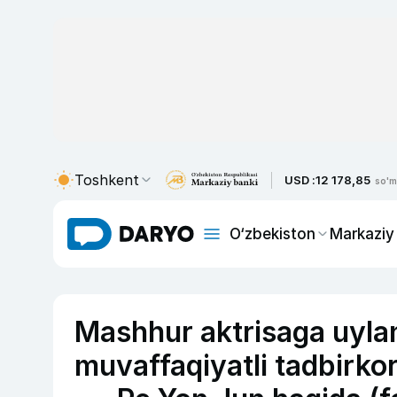
Toshkent
USD :
12 178,85
so'm
O‘zbekiston
Markaziy
Mashhur aktrisaga uylan
muvaffaqiyatli tadbirko