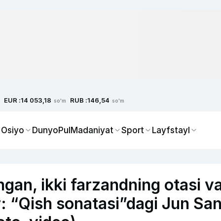
EUR :
RUB :
14 053,18
146,54
so'm
so'm
 Osiyo
Dunyo
Pul
Madaniyat
Sport
Layfstayl
gan, ikki farzandning otasi v
r: “Qish sonatasi”dagi Jun Sa