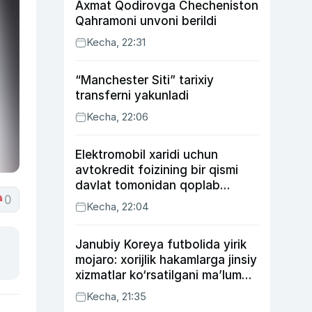
Axmat Qodirovga Checheniston
Qahramoni unvoni berildi
Kecha, 22:31
“Manchester Siti” tarixiy
transferni yakunladi
Kecha, 22:06
Elektromobil xaridi uchun
avtokredit foizining bir qismi
davlat tomonidan qoplab
0
berilishi mumkin
Kecha, 22:04
Janubiy Koreya futbolida yirik
mojaro: xorijlik hakamlarga jinsiy
xizmatlar ko‘rsatilgani ma’lum
qilindi
Kecha, 21:35