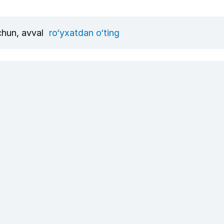
uchun, avval
ro‘yxatdan o‘ting