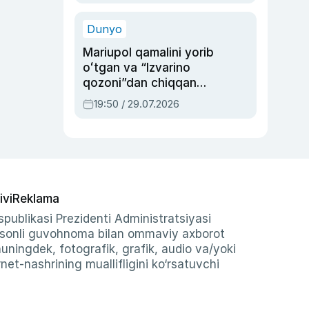
qolgan voqea
Dunyo
Mariupol qamalini yorib
oʻtgan va “Izvarino
qozoni”dan chiqqan
qahramon — Ukraina
19:50 / 29.07.2026
armiyasi bosh
qoʻmondoni Drapatiy
haqida
ivi
Reklama
publikasi Prezidenti Administratsiyasi
-sonli guvohnoma bilan ommaviy axborot
shuningdek, fotografik, grafik, audio va/yoki
et-nashrining muallifligini ko‘rsatuvchi