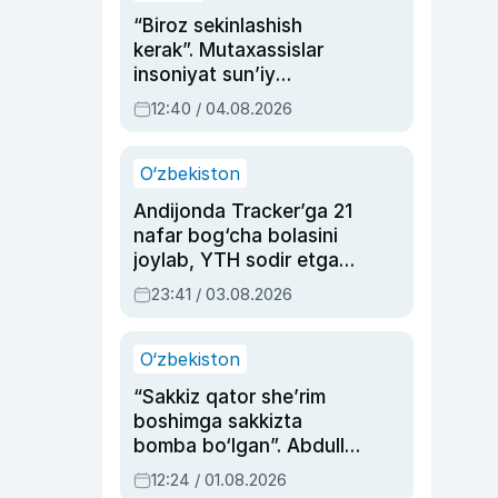
“Biroz sekinlashish
kerak”. Mutaxassislar
insoniyat sun’iy
intellektni boshqara
12:40 / 04.08.2026
olmay qolishidan xavotir
bildirdi
O‘zbekiston
Andijonda Tracker’ga 21
nafar bog‘cha bolasini
joylab, YTH sodir etgan
ayolga sud hukmi o‘qildi
23:41 / 03.08.2026
O‘zbekiston
“Sakkiz qator she’rim
boshimga sakkizta
bomba bo‘lgan”. Abdulla
Oripovni siyosiy
12:24 / 01.08.2026
ayblovlardan asrab