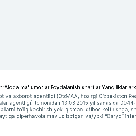
hr
Aloqa ma'lumotlari
Foydalanish shartlari
Yangiliklar arx
t va axborot agentligi (O‘zMAA, hozirgi O‘zbekiston Res
ar agentligi) tomonidan 13.03.2015 yil sanasida 0944
allarni to‘liq ko‘chirish yoki qisman iqtibos keltirishga, 
ytiga giperhavola mavjud bo‘lgan va/yoki “Daryo” intern