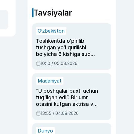
Tavsiyalar
O‘zbekiston
Toshkentda o‘pirilib
tushgan yo‘l qurilishi
bo‘yicha 6 kishiga sud
hukmi o‘qildi
10:10 / 05.08.2026
Madaniyat
“U boshqalar baxti uchun
tug‘ilgan edi”. Bir umr
otasini kutgan aktrisa va
dublyaj ustasi Rimma
13:55 / 04.08.2026
Ahmedovaning
sinovlarga to‘la hayoti
Dunyo