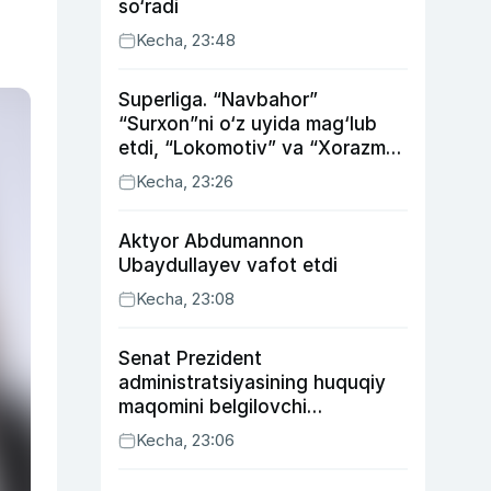
so‘radi
Kecha, 23:48
Superliga. “Navbahor”
“Surxon”ni o‘z uyida mag‘lub
etdi, “Lokomotiv” va “Xorazm”
uyda g‘alaba qozondi
Kecha, 23:26
Aktyor Abdu­mannon
Ubaydullayev vafot etdi
Kecha, 23:08
Senat Prezident
administratsiyasining huquqiy
maqomini belgilovchi
konstitutsiyaviy qonunni
Kecha, 23:06
ma’qulladi