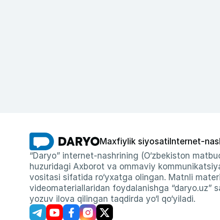
Maxfiylik siyosati
Internet-nas
“Daryo” internet-nashrining (O‘zbekiston matbuo
huzuridagi Axborot va ommaviy kommunikatsiyal
vositasi sifatida ro‘yxatga olingan. Matnli materi
videomateriallaridan foydalanishga “daryo.uz” sa
yozuv ilova qilingan taqdirda yo‘l qo‘yiladi.