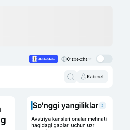
O‘zbekcha
Kabinet
So‘nggi yangiliklar
a
ng
Avstriya kansleri onalar mehnati
haqidagi gaplari uchun uzr