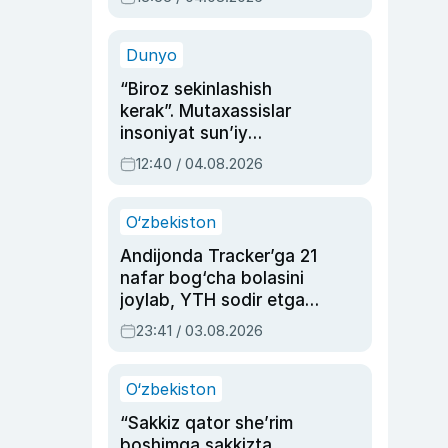
Ahmedovaning
sinovlarga to‘la hayoti
Dunyo
“Biroz sekinlashish
kerak”. Mutaxassislar
insoniyat sun’iy
intellektni boshqara
12:40 / 04.08.2026
olmay qolishidan xavotir
bildirdi
O‘zbekiston
Andijonda Tracker’ga 21
nafar bog‘cha bolasini
joylab, YTH sodir etgan
ayolga sud hukmi o‘qildi
23:41 / 03.08.2026
O‘zbekiston
“Sakkiz qator she’rim
boshimga sakkizta