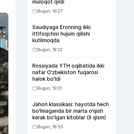
muloqot qildi
Bugun, 19:27
Saudiyaga Eronning ikki
ittifoqchisi hujum qilishi
kutilmoqda
Bugun, 19:22
Rossiyada YTH oqibatida ikki
nafar O‘zbekiston fuqarosi
halok bo‘ldi
Bugun, 19:01
Jahon klassikasi: hayotda hech
bo‘lmaganda bir marta o‘qish
kerak bo‘lgan kitoblar (II qism)
Bugun, 18:55