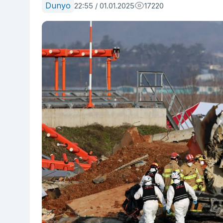
Dunyo
22:55 / 01.01.2025
17220