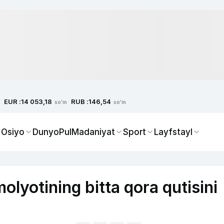
EUR :
RUB :
14 053,18
146,54
so'm
so'm
 Osiyo
Dunyo
Pul
Madaniyat
Sport
Layfstayl
lyotining bitta qora qutisini