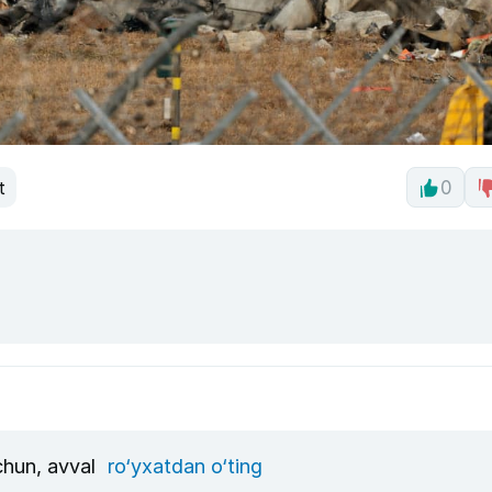
t
0
uchun, avval
ro‘yxatdan o‘ting