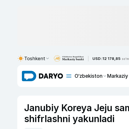
Toshkent
USD :
12 178,85
so'm
O‘zbekiston
Markaziy
Janubiy Koreya Jeju samo
shifrlashni yakunladi