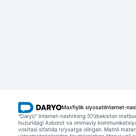
Maxfiylik siyosati
Internet-nas
“Daryo” internet-nashrining (O‘zbekiston matbuo
huzuridagi Axborot va ommaviy kommunikatsiyal
vositasi sifatida ro‘yxatga olingan. Matnli materi