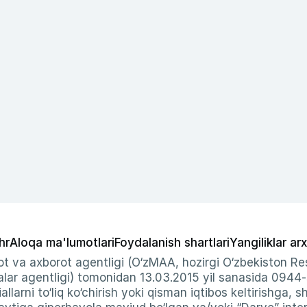
hr
Aloqa ma'lumotlari
Foydalanish shartlari
Yangiliklar arx
t va axborot agentligi (O‘zMAA, hozirgi O‘zbekiston Res
ar agentligi) tomonidan 13.03.2015 yil sanasida 0944
allarni to‘liq ko‘chirish yoki qisman iqtibos keltirishga, 