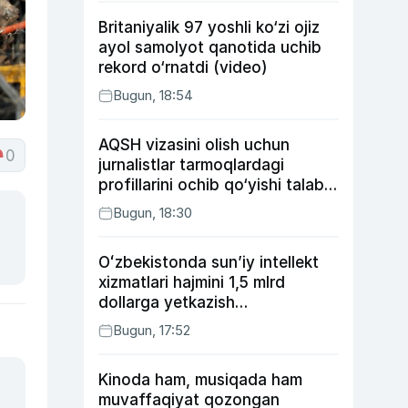
Britaniyalik 97 yoshli ko‘zi ojiz
ayol samolyot qanotida uchib
rekord o‘rnatdi (video)
Bugun, 18:54
AQSH vizasini olish uchun
0
jurnalistlar tarmoqlardagi
profillarini ochib qo‘yishi talab
etilishi mumkin
Bugun, 18:30
Oʻzbekistonda sunʼiy intellekt
xizmatlari hajmini 1,5 mlrd
dollarga yetkazish
rejalashtirilmoqda
Bugun, 17:52
Kinoda ham, musiqada ham
muvaffaqiyat qozongan