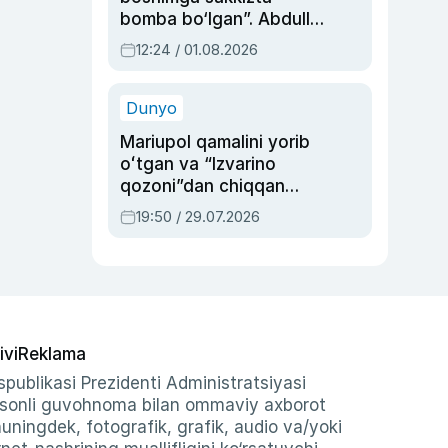
bomba bo‘lgan”. Abdulla
Oripovni siyosiy
12:24 / 01.08.2026
ayblovlardan asrab
qolgan voqea
Dunyo
Mariupol qamalini yorib
oʻtgan va “Izvarino
qozoni”dan chiqqan
qahramon — Ukraina
19:50 / 29.07.2026
armiyasi bosh
qoʻmondoni Drapatiy
haqida
ivi
Reklama
publikasi Prezidenti Administratsiyasi
-sonli guvohnoma bilan ommaviy axborot
shuningdek, fotografik, grafik, audio va/yoki