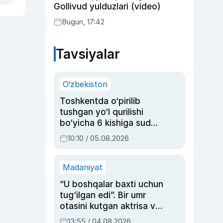
Gollivud yulduzlari (video)
Bugun, 17:42
Tavsiyalar
O‘zbekiston
Toshkentda o‘pirilib
tushgan yo‘l qurilishi
bo‘yicha 6 kishiga sud
hukmi o‘qildi
10:10 / 05.08.2026
Madaniyat
“U boshqalar baxti uchun
tug‘ilgan edi”. Bir umr
otasini kutgan aktrisa va
dublyaj ustasi Rimma
13:55 / 04.08.2026