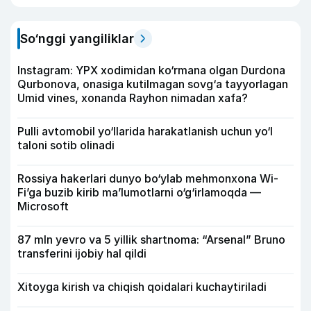
So‘nggi yangiliklar
Instagram: YPX xodimidan ko‘rmana olgan Durdona
Qurbonova, onasiga kutilmagan sovg‘a tayyorlagan
Umid vines, xonanda Rayhon nimadan xafa?
Pulli avtomobil yo‘llarida harakatlanish uchun yo‘l
taloni sotib olinadi
Rossiya hakerlari dunyo bo‘ylab mehmonxona Wi-
Fi’ga buzib kirib ma’lumotlarni o‘g‘irlamoqda —
Microsoft
87 mln yevro va 5 yillik shartnoma: “Arsenal” Bruno
transferini ijobiy hal qildi
Xitoyga kirish va chiqish qoidalari kuchaytiriladi