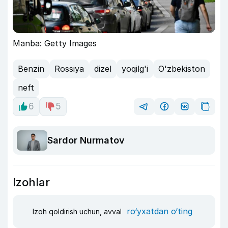
Manba: Getty Images
Benzin
Rossiya
dizel
yoqilg'i
O'zbekiston
neft
6
5
Sardor Nurmatov
Izohlar
ro‘yxatdan o‘ting
Izoh qoldirish uchun, avval