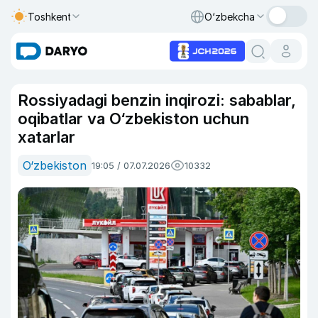
Toshkent
O‘zbekcha
Rossiyadagi benzin inqirozi: sabablar,
oqibatlar va O‘zbekiston uchun
xatarlar
O‘zbekiston
19:05 / 07.07.2026
10332