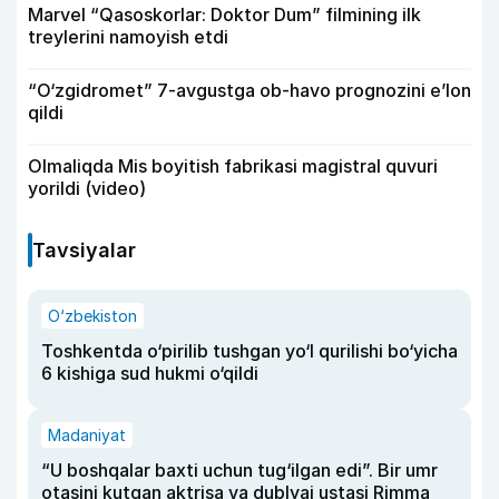
Marvel “Qasoskorlar: Doktor Dum” filmining ilk
treylerini namoyish etdi
“O‘zgidromet” 7-avgustga ob-havo prognozini e’lon
qildi
Olmaliqda Mis boyitish fabrikasi magistral quvuri
yorildi (video)
Tavsiyalar
O‘zbekiston
Toshkentda o‘pirilib tushgan yo‘l qurilishi bo‘yicha
6 kishiga sud hukmi o‘qildi
Madaniyat
“U boshqalar baxti uchun tug‘ilgan edi”. Bir umr
otasini kutgan aktrisa va dublyaj ustasi Rimma