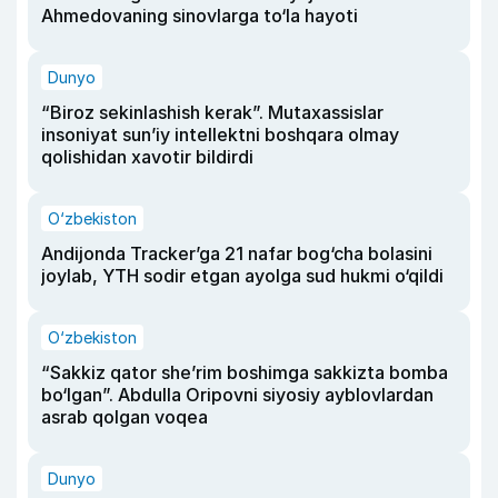
Ahmedovaning sinovlarga to‘la hayoti
Dunyo
“Biroz sekinlashish kerak”. Mutaxassislar
insoniyat sun’iy intellektni boshqara olmay
qolishidan xavotir bildirdi
O‘zbekiston
Andijonda Tracker’ga 21 nafar bog‘cha bolasini
joylab, YTH sodir etgan ayolga sud hukmi o‘qildi
O‘zbekiston
“Sakkiz qator she’rim boshimga sakkizta bomba
bo‘lgan”. Abdulla Oripovni siyosiy ayblovlardan
asrab qolgan voqea
Dunyo