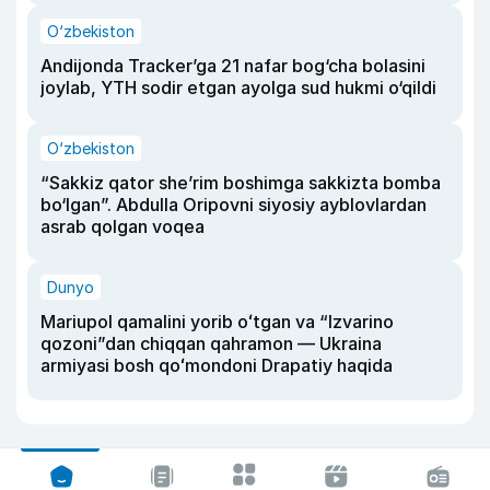
O‘zbekiston
Andijonda Tracker’ga 21 nafar bog‘cha bolasini
joylab, YTH sodir etgan ayolga sud hukmi o‘qildi
O‘zbekiston
“Sakkiz qator she’rim boshimga sakkizta bomba
bo‘lgan”. Abdulla Oripovni siyosiy ayblovlardan
asrab qolgan voqea
Dunyo
Mariupol qamalini yorib oʻtgan va “Izvarino
qozoni”dan chiqqan qahramon — Ukraina
armiyasi bosh qoʻmondoni Drapatiy haqida