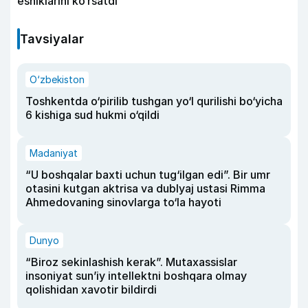
eshiklarini ko‘rsatdi
Tavsiyalar
O‘zbekiston
Toshkentda o‘pirilib tushgan yo‘l qurilishi bo‘yicha
6 kishiga sud hukmi o‘qildi
Madaniyat
“U boshqalar baxti uchun tug‘ilgan edi”. Bir umr
otasini kutgan aktrisa va dublyaj ustasi Rimma
Ahmedovaning sinovlarga to‘la hayoti
Dunyo
“Biroz sekinlashish kerak”. Mutaxassislar
insoniyat sun’iy intellektni boshqara olmay
qolishidan xavotir bildirdi