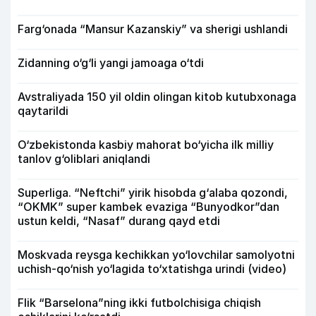
Farg‘onada “Mansur Kazanskiy” va sherigi ushlandi
Zidanning o‘g‘li yangi jamoaga o‘tdi
Avstraliyada 150 yil oldin olingan kitob kutubxonaga
qaytarildi
O‘zbekistonda kasbiy mahorat bo‘yicha ilk milliy
tanlov g‘oliblari aniqlandi
Superliga. “Neftchi” yirik hisobda g‘alaba qozondi,
“OKMK” super kambek evaziga “Bunyodkor”dan
ustun keldi, “Nasaf” durang qayd etdi
Moskvada reysga kechikkan yo‘lovchilar samolyotni
uchish-qo‘nish yo‘lagida to‘xtatishga urindi (video)
Flik “Barselona”ning ikki futbolchisiga chiqish