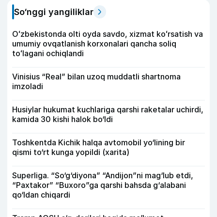
So‘nggi yangiliklar
Oʻzbekistonda olti oyda savdo, xizmat koʻrsatish va
umumiy ovqatlanish korxonalari qancha soliq
toʻlagani ochiqlandi
Vinisius “Real” bilan uzoq muddatli shartnoma
imzoladi
Husiylar hukumat kuchlariga qarshi raketalar uchirdi,
kamida 30 kishi halok bo‘ldi
Toshkentda Kichik halqa avtomobil yo‘lining bir
qismi to‘rt kunga yopildi (xarita)
Superliga. “So‘g‘diyona” “Andijon”ni mag‘lub etdi,
“Paxtakor” “Buxoro”ga qarshi bahsda g‘alabani
qo‘ldan chiqardi