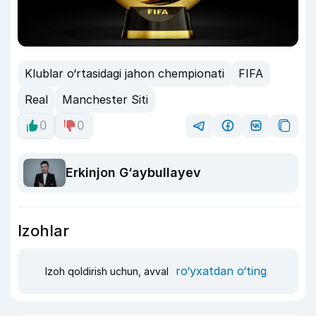
Klublar o‘rtasidagi jahon chempionati
FIFA
Real
Manchester Siti
0
0
Erkinjon G‘aybullayev
Izohlar
ro‘yxatdan o‘ting
Izoh qoldirish uchun, avval