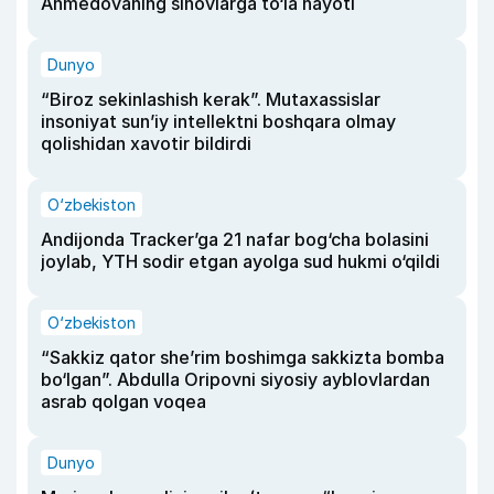
Ahmedovaning sinovlarga to‘la hayoti
Dunyo
“Biroz sekinlashish kerak”. Mutaxassislar
insoniyat sun’iy intellektni boshqara olmay
qolishidan xavotir bildirdi
O‘zbekiston
Andijonda Tracker’ga 21 nafar bog‘cha bolasini
joylab, YTH sodir etgan ayolga sud hukmi o‘qildi
O‘zbekiston
“Sakkiz qator she’rim boshimga sakkizta bomba
bo‘lgan”. Abdulla Oripovni siyosiy ayblovlardan
asrab qolgan voqea
Dunyo