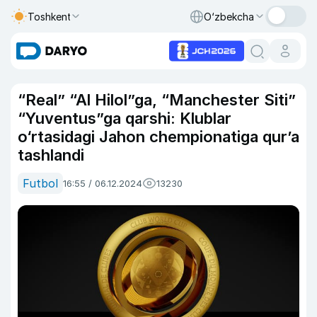
Toshkent
O‘zbekcha
“Real” “Al Hilol”ga, “Manchester Siti”
“Yuventus”ga qarshi: Klublar
o‘rtasidagi Jahon chempionatiga qur’a
tashlandi
Futbol
16:55 / 06.12.2024
13230