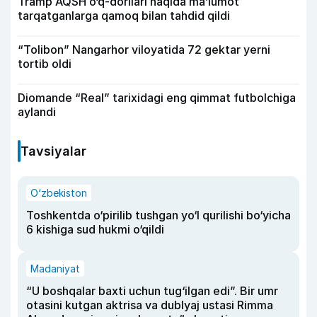
Tramp AQSH o‘q-dorilari haqida ma’lumot
tarqatganlarga qamoq bilan tahdid qildi
“Tolibon” Nangarhor viloyatida 72 gektar yerni
tortib oldi
Diomande “Real” tarixidagi eng qimmat futbolchiga
aylandi
Tavsiyalar
O‘zbekiston
Toshkentda o‘pirilib tushgan yo‘l qurilishi bo‘yicha
6 kishiga sud hukmi o‘qildi
Madaniyat
“U boshqalar baxti uchun tug‘ilgan edi”. Bir umr
otasini kutgan aktrisa va dublyaj ustasi Rimma