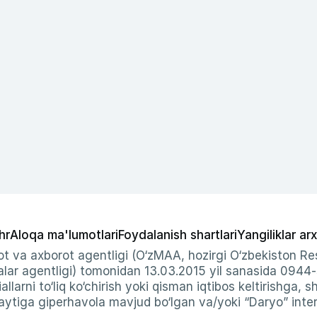
hr
Aloqa ma'lumotlari
Foydalanish shartlari
Yangiliklar arx
t va axborot agentligi (O‘zMAA, hozirgi O‘zbekiston Res
ar agentligi) tomonidan 13.03.2015 yil sanasida 0944
allarni to‘liq ko‘chirish yoki qisman iqtibos keltirishga, 
ytiga giperhavola mavjud bo‘lgan va/yoki “Daryo” intern