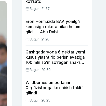
ko‘rsatdi
Bugun, 21:37
Eron Hormuzda BAA yonilg‘i
kemasiga raketa bilan hujum
qildi — Abu Dabi
Bugun, 21:20
Qashqadaryoda 6 gektar yerni
xususiylashtirib berish evaziga
100 mln so‘m so‘ragan shaxs
ushlandi
Bugun, 20:50
Wildberries omborlarini
Qirg‘izistonga ko‘chirish taklif
qilindi
Bugun, 20:25