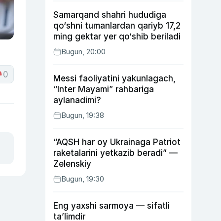
Samarqand shahri hududiga
qo‘shni tumanlardan qariyb 17,2
ming gektar yer qo‘shib beriladi
Bugun, 20:00
0
Messi faoliyatini yakunlagach,
“Inter Mayami” rahbariga
aylanadimi?
Bugun, 19:38
“AQSH har oy Ukrainaga Patriot
raketalarini yetkazib beradi” —
Zelenskiy
Bugun, 19:30
Eng yaxshi sarmoya — sifatli
ta’limdir