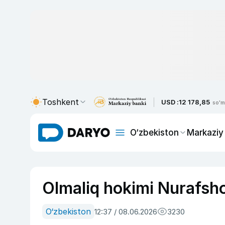
Toshkent
USD :
12 178,85
so'm
O‘zbekiston
Markaziy
Olmaliq hokimi Nurafsho
O‘zbekiston
12:37 / 08.06.2026
3230