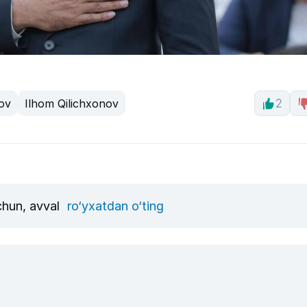
lov
Ilhom Qilichxonov
2
uchun, avval
ro‘yxatdan o‘ting