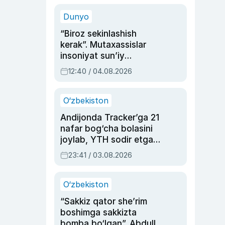
sinovlarga to‘la hayoti
Dunyo
“Biroz sekinlashish
kerak”. Mutaxassislar
insoniyat sun’iy
intellektni boshqara
12:40 / 04.08.2026
olmay qolishidan xavotir
bildirdi
O‘zbekiston
Andijonda Tracker’ga 21
nafar bog‘cha bolasini
joylab, YTH sodir etgan
ayolga sud hukmi o‘qildi
23:41 / 03.08.2026
O‘zbekiston
“Sakkiz qator she’rim
boshimga sakkizta
bomba bo‘lgan”. Abdulla