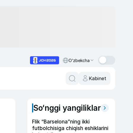
O‘zbekcha
Kabinet
So‘nggi yangiliklar
Flik “Barselona”ning ikki
futbolchisiga chiqish eshiklarini