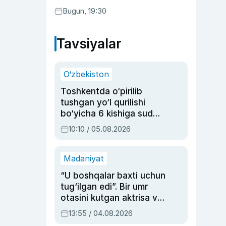
Bugun, 19:30
Tavsiyalar
O‘zbekiston
Toshkentda o‘pirilib
tushgan yo‘l qurilishi
bo‘yicha 6 kishiga sud
hukmi o‘qildi
10:10 / 05.08.2026
Madaniyat
“U boshqalar baxti uchun
tug‘ilgan edi”. Bir umr
otasini kutgan aktrisa va
dublyaj ustasi Rimma
13:55 / 04.08.2026
Ahmedovaning