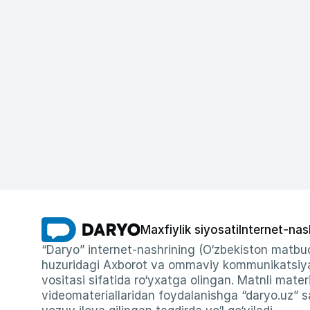
Maxfiylik siyosati
Internet-nas
“Daryo” internet-nashrining (O‘zbekiston matbuo
huzuridagi Axborot va ommaviy kommunikatsiyal
vositasi sifatida ro‘yxatga olingan. Matnli materi
videomateriallaridan foydalanishga “daryo.uz” sa