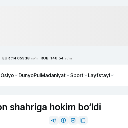
EUR :
RUB :
14 053,18
146,54
so'm
so'm
 Osiyo
Dunyo
Pul
Madaniyat
Sport
Layfstayl
n shahriga hokim bo‘ldi