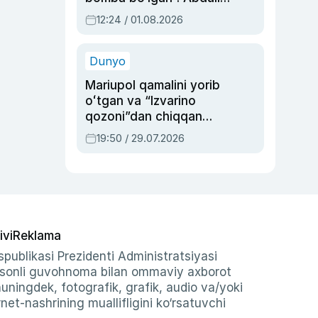
Oripovni siyosiy
12:24 / 01.08.2026
ayblovlardan asrab
qolgan voqea
Dunyo
Mariupol qamalini yorib
oʻtgan va “Izvarino
qozoni”dan chiqqan
qahramon — Ukraina
19:50 / 29.07.2026
armiyasi bosh
qoʻmondoni Drapatiy
haqida
ivi
Reklama
publikasi Prezidenti Administratsiyasi
-sonli guvohnoma bilan ommaviy axborot
shuningdek, fotografik, grafik, audio va/yoki
et-nashrining muallifligini ko‘rsatuvchi