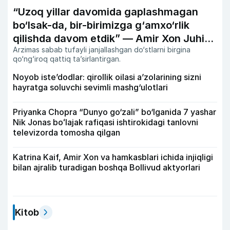
“Uzoq yillar davomida gaplashmagan
bo‘lsak-da, bir-birimizga g‘amxo‘rlik
qilishda davom etdik” — Amir Xon Juhi
Arzimas sabab tufayli janjallashgan do‘stlarni birgina
Chavla bilan do‘stligi haqida
qo‘ng‘iroq qattiq ta’sirlantirgan.
Noyob iste’dodlar: qirollik oilasi a’zolarining sizni
hayratga soluvchi sevimli mashg‘ulotlari
Priyanka Chopra “Dunyo go‘zali” bo‘lganida 7 yashar
Nik Jonas boʻlajak rafiqasi ishtirokidagi tanlovni
televizorda tomosha qilgan
Katrina Kaif, Amir Xon va hamkasblari ichida injiqligi
bilan ajralib turadigan boshqa Bollivud aktyorlari
Kitob