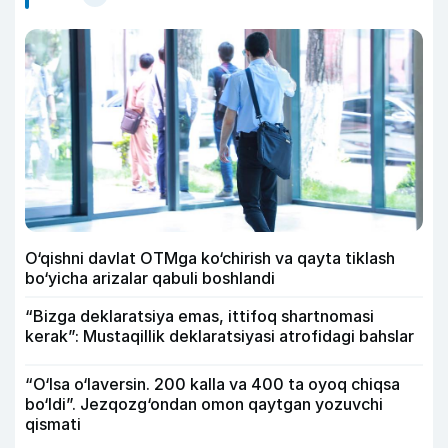
O‘qishni davlat OTMga ko‘chirish va qayta tiklash
bo‘yicha arizalar qabuli boshlandi
“Bizga deklaratsiya emas, ittifoq shartnomasi
kerak”: Mustaqillik deklaratsiyasi atrofidagi bahslar
“O‘lsa o‘laversin. 200 kalla va 400 ta oyoq chiqsa
bo‘ldi”. Jezqozg‘ondan omon qaytgan yozuvchi
qismati