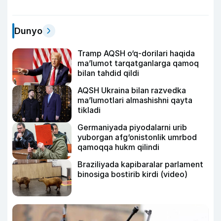
Dunyo
Tramp AQSH o‘q-dorilari haqida
ma’lumot tarqatganlarga qamoq
bilan tahdid qildi
AQSH Ukraina bilan razvedka
ma’lumotlari almashishni qayta
tikladi
Germaniyada piyodalarni urib
yuborgan afg‘onistonlik umrbod
qamoqqa hukm qilindi
Braziliyada kapibaralar parlament
binosiga bostirib kirdi (video)