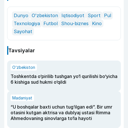
Dunyo
O'zbekiston
Iqtisodiyot
Sport
Pul
Texnologiya
Futbol
Shou-biznes
Kino
Sayohat
Tavsiyalar
O‘zbekiston
Toshkentda o‘pirilib tushgan yo‘l qurilishi bo‘yicha
6 kishiga sud hukmi o‘qildi
Madaniyat
“U boshqalar baxti uchun tug‘ilgan edi”. Bir umr
otasini kutgan aktrisa va dublyaj ustasi Rimma
Ahmedovaning sinovlarga to‘la hayoti