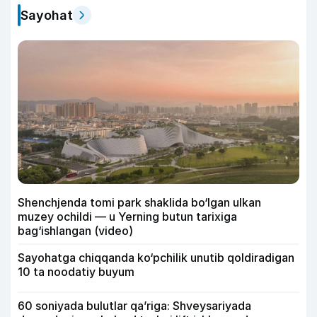
Sayohat
Shenchjenda tomi park shaklida bo‘lgan ulkan
muzey ochildi — u Yerning butun tarixiga
bag‘ishlangan (video)
Sayohatga chiqqanda ko‘pchilik unutib qoldiradigan
10 ta noodatiy buyum
60 soniyada bulutlar qa’riga: Shveysariyada