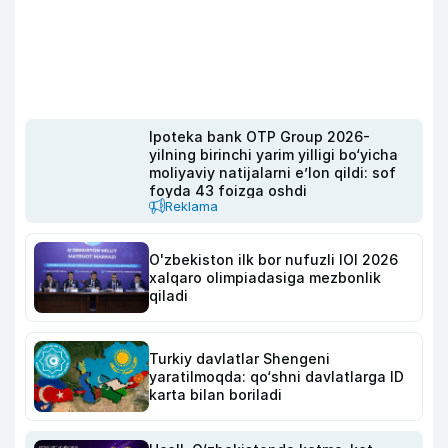
Ipoteka bank OTP Group 2026-
yilning birinchi yarim yilligi bo‘yicha
moliyaviy natijalarni e’lon qildi: sof
foyda 43 foizga oshdi
Reklama
O'zbekiston ilk bor nufuzli IOI 2026
xalqaro olimpiadasiga mezbonlik
qiladi
Turkiy davlatlar Shengeni
yaratilmoqda: qo‘shni davlatlarga ID
karta bilan boriladi