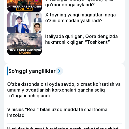
qoʻmondonga aylandi?
Xitoyning yangi magnatlari nega
o‘zini ommadan yashiradi?
Italiyada qurilgan, Qora dengizda
hukmronlik qilgan “Toshkent”
So‘nggi yangiliklar
Oʻzbekistonda olti oyda savdo, xizmat koʻrsatish va
umumiy ovqatlanish korxonalari qancha soliq
toʻlagani ochiqlandi
Vinisius “Real” bilan uzoq muddatli shartnoma
imzoladi