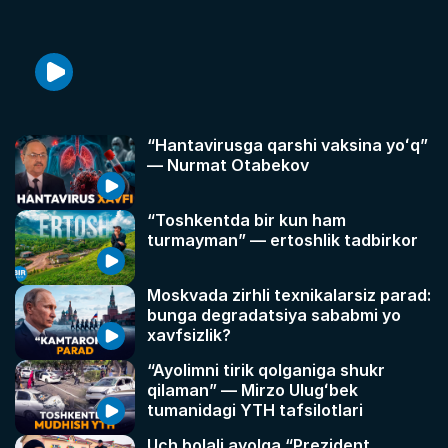
“Hantavirusga qarshi vaksina yoʻq”
— Nurmat Otabekov
“Toshkentda bir kun ham
turmayman” — ertoshlik tadbirkor
Moskvada zirhli texnikalarsiz parad:
bunga degradatsiya sababmi yo
xavfsizlik?
“Ayolimni tirik qolganiga shukr
qilaman” — Mirzo Ulugʻbek
tumanidagi YTH tafsilotlari
Uch bolali ayolga “Prezident