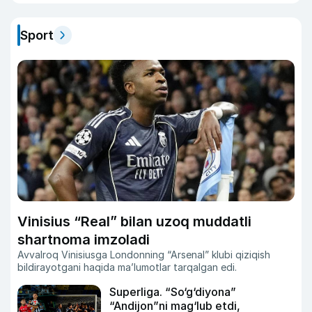
Sport
Vinisius “Real” bilan uzoq muddatli
shartnoma imzoladi
Avvalroq Vinisiusga Londonning “Arsenal” klubi qiziqish
bildirayotgani haqida ma’lumotlar tarqalgan edi.
Superliga. “So‘g‘diyona”
“Andijon”ni mag‘lub etdi,