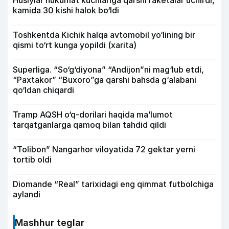
Husiylar hukumat kuchlariga qarshi raketalar uchirdi,
kamida 30 kishi halok bo‘ldi
Toshkentda Kichik halqa avtomobil yo‘lining bir
qismi to‘rt kunga yopildi (xarita)
Superliga. “So‘g‘diyona” “Andijon”ni mag‘lub etdi,
“Paxtakor” “Buxoro”ga qarshi bahsda g‘alabani
qo‘ldan chiqardi
Tramp AQSH o‘q-dorilari haqida ma’lumot
tarqatganlarga qamoq bilan tahdid qildi
“Tolibon” Nangarhor viloyatida 72 gektar yerni
tortib oldi
Diomande “Real” tarixidagi eng qimmat futbolchiga
aylandi
Mashhur teglar