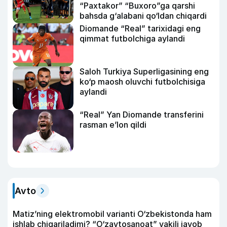
“Paxtakor” “Buxoro”ga qarshi
bahsda g‘alabani qo‘ldan chiqardi
Diomande “Real” tarixidagi eng
qimmat futbolchiga aylandi
Saloh Turkiya Superligasining eng
ko‘p maosh oluvchi futbolchisiga
aylandi
“Real” Yan Diomande transferini
rasman e’lon qildi
Avto
Matiz’ning elektromobil varianti O‘zbekistonda ham
ishlab chiqariladimi? “O‘zavtosanoat” vakili javob