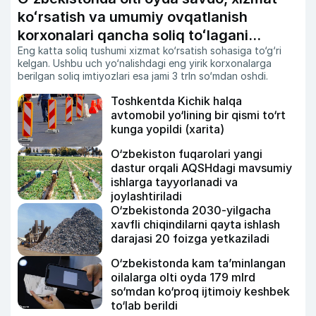
koʻrsatish va umumiy ovqatlanish
korxonalari qancha soliq toʻlagani
Eng katta soliq tushumi xizmat ko‘rsatish sohasiga to‘g‘ri
ochiqlandi
kelgan. Ushbu uch yo‘nalishdagi eng yirik korxonalarga
berilgan soliq imtiyozlari esa jami 3 trln so‘mdan oshdi.
Toshkentda Kichik halqa
avtomobil yo‘lining bir qismi to‘rt
kunga yopildi (xarita)
O‘zbekiston fuqarolari yangi
dastur orqali AQSHdagi mavsumiy
ishlarga tayyorlanadi va
joylashtiriladi
O‘zbekistonda 2030-yilgacha
xavfli chiqindilarni qayta ishlash
darajasi 20 foizga yetkaziladi
O‘zbekistonda kam ta’minlangan
oilalarga olti oyda 179 mlrd
so‘mdan ko‘proq ijtimoiy keshbek
to‘lab berildi