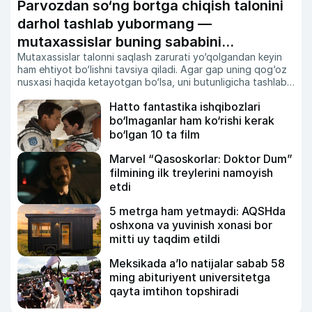
Parvozdan so‘ng bortga chiqish talonini
darhol tashlab yubormang —
mutaxassislar buning sababini
Mutaxassislar talonni saqlash zarurati yo‘qolgandan keyin
tushuntirdi
ham ehtiyot bo‘lishni tavsiya qiladi. Agar gap uning qog‘oz
nusxasi haqida ketayotgan bo‘lsa, uni butunligicha tashlab
yubormagan ma’qul.
Hatto fantastika ishqibozlari
bo‘lmaganlar ham ko‘rishi kerak
bo‘lgan 10 ta film
Marvel “Qasoskorlar: Doktor Dum”
filmining ilk treylerini namoyish
etdi
5 metrga ham yetmaydi: AQSHda
oshxona va yuvinish xonasi bor
mitti uy taqdim etildi
Meksikada a’lo natijalar sabab 58
ming abituriyent universitetga
qayta imtihon topshiradi