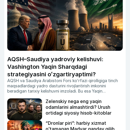
AQSH–Saudiya yadroviy kelishuvi:
Vashington Yaqin Sharqdagi
strategiyasini oʻzgartiryaptimi?
AQSH va Saudiya Arabistoni Fors koʻrfazi qirolligiga tinch
maqsadlardagi yadro dasturini rivojlantirish imkonini
beradigan tarixiy kelishuvni imzoladi.
Bu esa Yaqin
Sharqdagi kuchlar muvozanati va yadroviy xavfsizlik
Zelenskiy nega eng yaqin
masalasida yangi savollarni kun tartibiga olib chiqmoqda.
Zero, Isroil Eronning uranni boyitish dasturini oʻz milliy
odamlarini almashtirdi? Urush
xavfsizligiga tahdid sifatida baholab keladi.
Xoʻsh, nega
ortidagi siyosiy hisob-kitoblar
Vashington endi Ar-Riyodga aynan shunday imkoniyatni
taqdim etmoqda?
“Dronlar piri”: harbiy xizmat
oʻtamagan Madyar qanday qilib