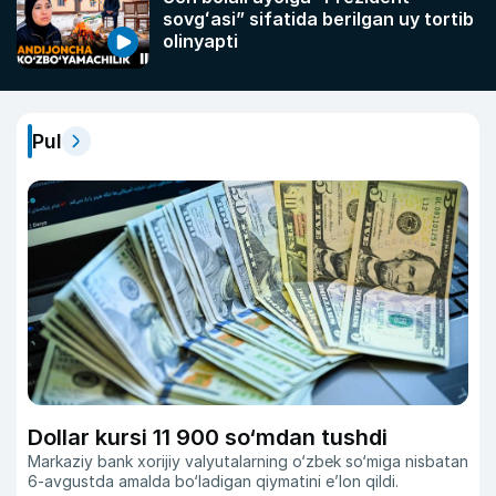
sovgʻasi” sifatida berilgan uy tortib
olinyapti
Pul
Dollar kursi 11 900 so‘mdan tushdi
Markaziy bank xorijiy valyutalarning o‘zbek so‘miga nisbatan
6-avgustda amalda bo‘ladigan qiymatini eʼlon qildi.