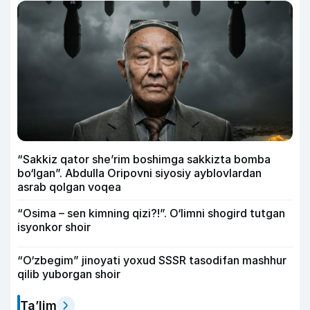
“Sakkiz qator she’rim boshimga sakkizta bomba
bo‘lgan”. Abdulla Oripovni siyosiy ayblovlardan
asrab qolgan voqea
“Osima – sen kimning qizi?!”. O‘limni shogird tutgan
isyonkor shoir
“O‘zbegim” jinoyati yoxud SSSR tasodifan mashhur
qilib yuborgan shoir
Ta’lim