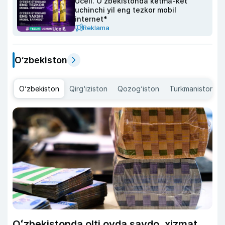
Ucell. O‘zbekistonda ketma-ket
uchinchi yil eng tezkor mobil
internet*
Reklama
O‘zbekiston
O‘zbekiston
Qirg‘iziston
Qozog‘iston
Turkmaniston
Oʻzbekistonda olti oyda savdo, xizmat