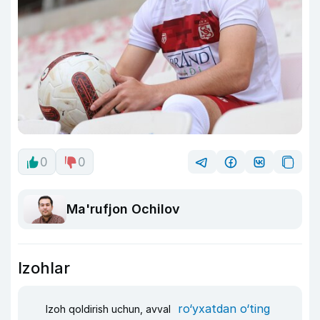
0
0
Ma'rufjon Ochilov
Izohlar
ro‘yxatdan o‘ting
Izoh qoldirish uchun, avval