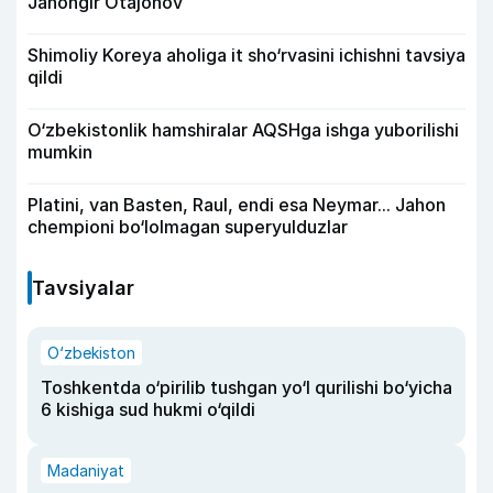
Jahongir Otajonov
Shimoliy Koreya aholiga it sho‘rvasini ichishni tavsiya
qildi
O‘zbekistonlik hamshiralar AQSHga ishga yuborilishi
mumkin
Platini, van Basten, Raul, endi esa Neymar... Jahon
chempioni bo‘lolmagan superyulduzlar
Tavsiyalar
O‘zbekiston
Toshkentda o‘pirilib tushgan yo‘l qurilishi bo‘yicha
6 kishiga sud hukmi o‘qildi
Madaniyat