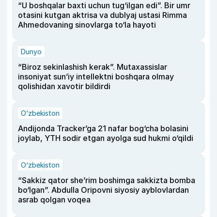
“U boshqalar baxti uchun tug‘ilgan edi”. Bir umr
otasini kutgan aktrisa va dublyaj ustasi Rimma
Ahmedovaning sinovlarga to‘la hayoti
Dunyo
“Biroz sekinlashish kerak”. Mutaxassislar
insoniyat sun’iy intellektni boshqara olmay
qolishidan xavotir bildirdi
O‘zbekiston
Andijonda Tracker’ga 21 nafar bog‘cha bolasini
joylab, YTH sodir etgan ayolga sud hukmi o‘qildi
O‘zbekiston
“Sakkiz qator she’rim boshimga sakkizta bomba
bo‘lgan”. Abdulla Oripovni siyosiy ayblovlardan
asrab qolgan voqea