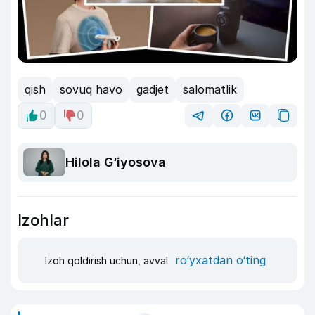
qish
sovuq havo
gadjet
salomatlik
0
0
Hilola G‘iyosova
Izohlar
ro‘yxatdan o‘ting
Izoh qoldirish uchun, avval