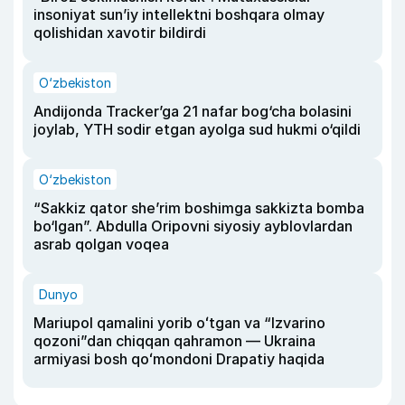
insoniyat sun’iy intellektni boshqara olmay
qolishidan xavotir bildirdi
O‘zbekiston
Andijonda Tracker’ga 21 nafar bog‘cha bolasini
joylab, YTH sodir etgan ayolga sud hukmi o‘qildi
O‘zbekiston
“Sakkiz qator she’rim boshimga sakkizta bomba
bo‘lgan”. Abdulla Oripovni siyosiy ayblovlardan
asrab qolgan voqea
Dunyo
Mariupol qamalini yorib oʻtgan va “Izvarino
qozoni”dan chiqqan qahramon — Ukraina
armiyasi bosh qoʻmondoni Drapatiy haqida