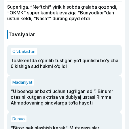
Superliga. “Neftchi” yirik hisobda g‘alaba qozondi,
“OKMK” super kambek evaziga “Bunyodkor”dan
ustun keldi, “Nasaf” durang qayd etdi
Tavsiyalar
O‘zbekiston
Toshkentda o‘pirilib tushgan yo‘l qurilishi bo‘yicha
6 kishiga sud hukmi o‘qildi
Madaniyat
“U boshqalar baxti uchun tug‘ilgan edi”. Bir umr
otasini kutgan aktrisa va dublyaj ustasi Rimma
Ahmedovaning sinovlarga to‘la hayoti
Dunyo
“Biroz sekinlashish kerak”. Mutaxassislar