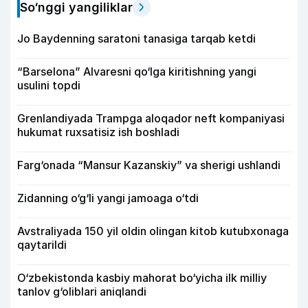
So‘nggi yangiliklar
Jo Baydenning saratoni tanasiga tarqab ketdi
“Barselona” Alvaresni qo‘lga kiritishning yangi
usulini topdi
Grenlandiyada Trampga aloqador neft kompaniyasi
hukumat ruxsatisiz ish boshladi
Farg‘onada “Mansur Kazanskiy” va sherigi ushlandi
Zidanning o‘g‘li yangi jamoaga o‘tdi
Avstraliyada 150 yil oldin olingan kitob kutubxonaga
qaytarildi
O‘zbekistonda kasbiy mahorat bo‘yicha ilk milliy
tanlov g‘oliblari aniqlandi