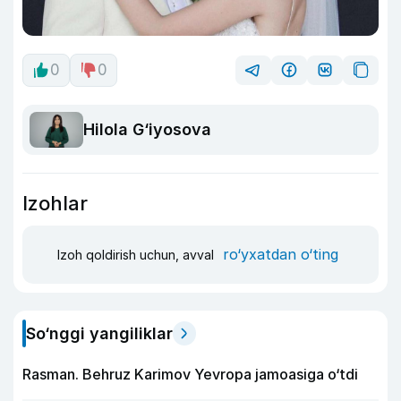
0
0
Hilola G‘iyosova
Izohlar
ro‘yxatdan o‘ting
Izoh qoldirish uchun, avval
So‘nggi yangiliklar
Rasman. Behruz Karimov Yevropa jamoasiga o‘tdi