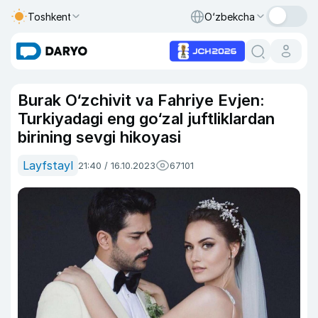
Toshkent
O‘zbekcha
Burak O‘zchivit va Fahriye Evjen:
Turkiyadagi eng go‘zal juftliklardan
birining sevgi hikoyasi
Layfstayl
21:40 / 16.10.2023
67101