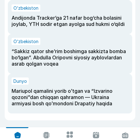
O‘zbekiston
Andijonda Tracker’ga 21 nafar bog‘cha bolasini
joylab, YTH sodir etgan ayolga sud hukmi o‘qildi
O‘zbekiston
“Sakkiz qator she’rim boshimga sakkizta bomba
bo‘lgan”. Abdulla Oripovni siyosiy ayblovlardan
asrab qolgan voqea
Dunyo
Mariupol qamalini yorib oʻtgan va “Izvarino
qozoni”dan chiqqan qahramon — Ukraina
armiyasi bosh qoʻmondoni Drapatiy haqida