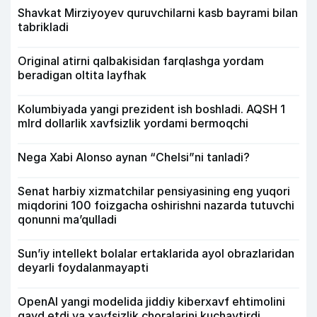
Shavkat Mirziyoyev quruvchilarni kasb bayrami bilan
tabrikladi
Original atirni qalbakisidan farqlashga yordam
beradigan oltita layfhak
Kolumbiyada yangi prezident ish boshladi. AQSH 1
mlrd dollarlik xavfsizlik yordami bermoqchi
Nega Xabi Alonso aynan “Chelsi”ni tanladi?
Senat harbiy xizmatchilar pensiyasining eng yuqori
miqdorini 100 foizgacha oshirishni nazarda tutuvchi
qonunni ma’qulladi
Sun’iy intellekt bolalar ertaklarida ayol obrazlaridan
deyarli foydalanmayapti
OpenAI yangi modelida jiddiy kiberxavf ehtimolini
qayd etdi va xavfsizlik choralarini kuchaytirdi