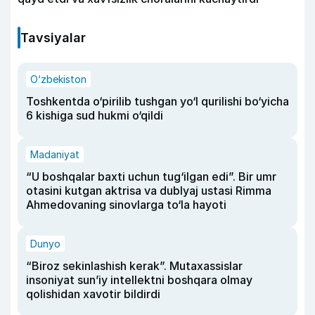
Tavsiyalar
O‘zbekiston
Toshkentda o‘pirilib tushgan yo‘l qurilishi bo‘yicha
6 kishiga sud hukmi o‘qildi
Madaniyat
“U boshqalar baxti uchun tug‘ilgan edi”. Bir umr
otasini kutgan aktrisa va dublyaj ustasi Rimma
Ahmedovaning sinovlarga to‘la hayoti
Dunyo
“Biroz sekinlashish kerak”. Mutaxassislar
insoniyat sun’iy intellektni boshqara olmay
qolishidan xavotir bildirdi