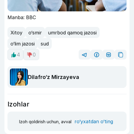
Manba: BBC
Xitoy
o‘smir
umrbod qamoq jazosi
o‘lim jazosi
sud
4
0
Dilafro‘z Mirzayeva
Izohlar
ro‘yxatdan o‘ting
Izoh qoldirish uchun, avval