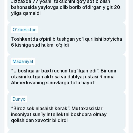
Jizzaxda 77 yoshli taksichini qo‘y sotib olish
bahonasida yaylovga olib borib o‘ldirgan yigit 20
yilga qamaldi
O‘zbekiston
Toshkentda o‘pirilib tushgan yo‘l qurilishi bo‘yicha
6 kishiga sud hukmi o‘qildi
Madaniyat
“U boshqalar baxti uchun tug‘ilgan edi”. Bir umr
otasini kutgan aktrisa va dublyaj ustasi Rimma
Ahmedovaning sinovlarga to‘la hayoti
Dunyo
“Biroz sekinlashish kerak”. Mutaxassislar
insoniyat sun’iy intellektni boshqara olmay
qolishidan xavotir bildirdi