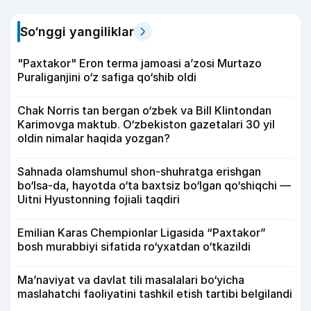
So‘nggi yangiliklar
"Paxtakor" Eron terma jamoasi a’zosi Murtazo
Puraliganjini o‘z safiga qo‘shib oldi
Chak Norris tan bergan o‘zbek va Bill Klintondan
Karimovga maktub. O‘zbekiston gazetalari 30 yil
oldin nimalar haqida yozgan?
Sahnada olamshumul shon-shuhratga erishgan
bo‘lsa-da, hayotda o‘ta baxtsiz bo‘lgan qo‘shiqchi —
Uitni Hyustonning fojiali taqdiri
Emilian Karas Chempionlar Ligasida “Paxtakor”
bosh murabbiyi sifatida ro‘yxatdan o‘tkazildi
Ma’naviyat va davlat tili masalalari bo‘yicha
maslahatchi faoliyatini tashkil etish tartibi belgilandi