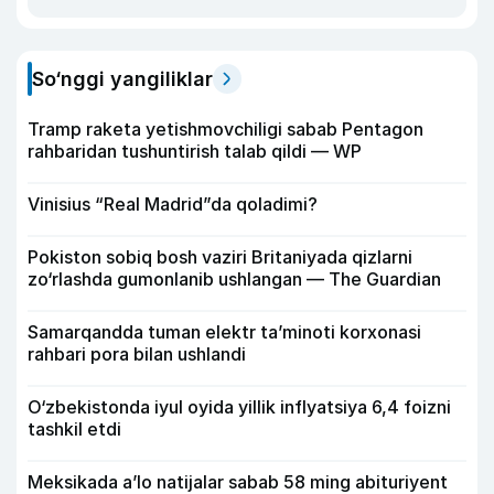
So‘nggi yangiliklar
Tramp raketa yetishmovchiligi sabab Pentagon
rahbaridan tushuntirish talab qildi — WP
Vinisius “Real Madrid”da qoladimi?
Pokiston sobiq bosh vaziri Britaniyada qizlarni
zo‘rlashda gumonlanib ushlangan — The Guardian
Samarqandda tuman elektr ta’minoti korxonasi
rahbari pora bilan ushlandi
O‘zbekistonda iyul oyida yillik inflyatsiya 6,4 foizni
tashkil etdi
Meksikada a’lo natijalar sabab 58 ming abituriyent