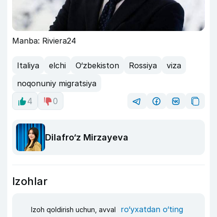
Manba: Riviera24
Italiya
elchi
O‘zbekiston
Rossiya
viza
noqonuniy migratsiya
4
0
Dilafro‘z Mirzayeva
Izohlar
ro‘yxatdan o‘ting
Izoh qoldirish uchun, avval