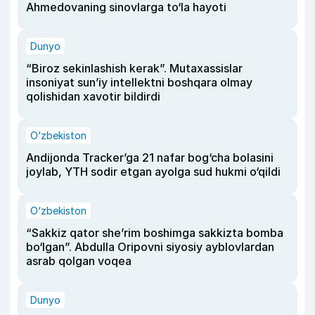
Ahmedovaning sinovlarga to‘la hayoti
Dunyo
“Biroz sekinlashish kerak”. Mutaxassislar
insoniyat sun’iy intellektni boshqara olmay
qolishidan xavotir bildirdi
O‘zbekiston
Andijonda Tracker’ga 21 nafar bog‘cha bolasini
joylab, YTH sodir etgan ayolga sud hukmi o‘qildi
O‘zbekiston
“Sakkiz qator she’rim boshimga sakkizta bomba
bo‘lgan”. Abdulla Oripovni siyosiy ayblovlardan
asrab qolgan voqea
Dunyo