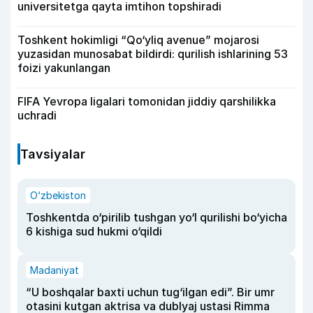
universitetga qayta imtihon topshiradi
Toshkent hokimligi “Qo‘yliq avenue” mojarosi
yuzasidan munosabat bildirdi: qurilish ishlarining 53
foizi yakunlangan
FIFA Yevropa ligalari tomonidan jiddiy qarshilikka
uchradi
Tavsiyalar
O‘zbekiston
Toshkentda o‘pirilib tushgan yo‘l qurilishi bo‘yicha
6 kishiga sud hukmi o‘qildi
Madaniyat
“U boshqalar baxti uchun tug‘ilgan edi”. Bir umr
otasini kutgan aktrisa va dublyaj ustasi Rimma