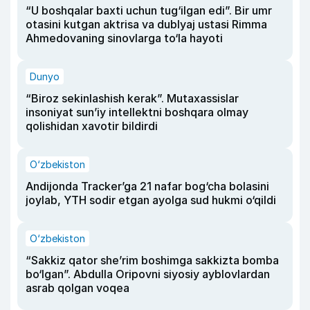
“U boshqalar baxti uchun tug‘ilgan edi”. Bir umr
otasini kutgan aktrisa va dublyaj ustasi Rimma
Ahmedovaning sinovlarga to‘la hayoti
Dunyo
“Biroz sekinlashish kerak”. Mutaxassislar
insoniyat sun’iy intellektni boshqara olmay
qolishidan xavotir bildirdi
O‘zbekiston
Andijonda Tracker’ga 21 nafar bog‘cha bolasini
joylab, YTH sodir etgan ayolga sud hukmi o‘qildi
O‘zbekiston
“Sakkiz qator she’rim boshimga sakkizta bomba
bo‘lgan”. Abdulla Oripovni siyosiy ayblovlardan
asrab qolgan voqea