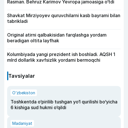
Rasman. Behruz Karimov Yevropa jamoasiga o‘tdi
Shavkat Mirziyoyev quruvchilarni kasb bayrami bilan
tabrikladi
Original atirni qalbakisidan farqlashga yordam
beradigan oltita layfhak
Kolumbiyada yangi prezident ish boshladi. AQSH 1
mlrd dollarlik xavfsizlik yordami bermoqchi
Tavsiyalar
O‘zbekiston
Toshkentda o‘pirilib tushgan yo‘l qurilishi bo‘yicha
6 kishiga sud hukmi o‘qildi
Madaniyat