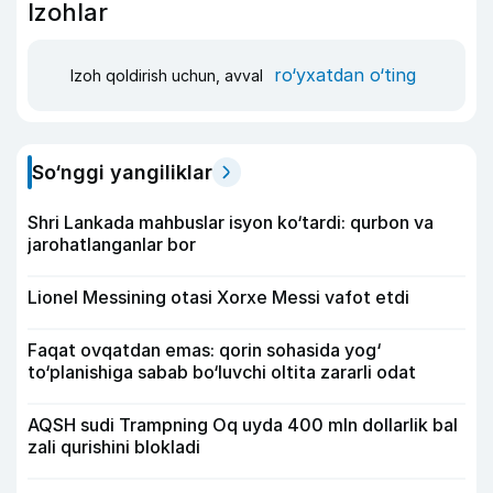
Izohlar
ro‘yxatdan o‘ting
Izoh qoldirish uchun, avval
So‘nggi yangiliklar
Shri Lankada mahbuslar isyon ko‘tardi: qurbon va
jarohatlanganlar bor
Lionel Messining otasi Xorxe Messi vafot etdi
Faqat ovqatdan emas: qorin sohasida yog‘
to‘planishiga sabab bo‘luvchi oltita zararli odat
AQSH sudi Trampning Oq uyda 400 mln dollarlik bal
zali qurishini blokladi