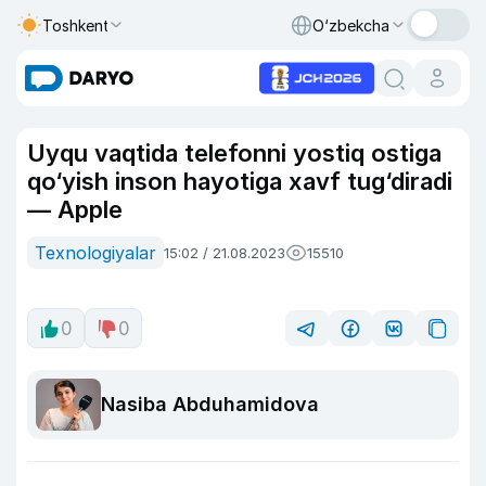
Toshkent
O‘zbekcha
Uyqu vaqtida telefonni yostiq ostiga
qo‘yish inson hayotiga xavf tug‘diradi
— Apple
Texnologiyalar
15:02 / 21.08.2023
15510
0
0
Nasiba Abduhamidova