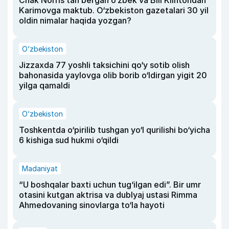
Chak Norris tan bergan o‘zbek va Bill Klintondan
Karimovga maktub. O‘zbekiston gazetalari 30 yil
oldin nimalar haqida yozgan?
O‘zbekiston
Jizzaxda 77 yoshli taksichini qo‘y sotib olish
bahonasida yaylovga olib borib o‘ldirgan yigit 20
yilga qamaldi
O‘zbekiston
Toshkentda o‘pirilib tushgan yo‘l qurilishi bo‘yicha
6 kishiga sud hukmi o‘qildi
Madaniyat
“U boshqalar baxti uchun tug‘ilgan edi”. Bir umr
otasini kutgan aktrisa va dublyaj ustasi Rimma
Ahmedovaning sinovlarga to‘la hayoti