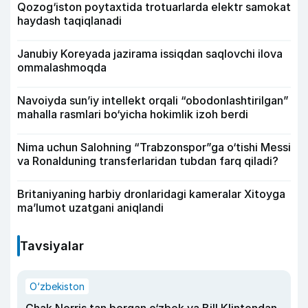
Qozog‘iston poytaxtida trotuarlarda elektr samokat
haydash taqiqlanadi
Janubiy Koreyada jazirama issiqdan saqlovchi ilova
ommalashmoqda
Navoiyda sun’iy intellekt orqali “obodonlashtirilgan”
mahalla rasmlari bo‘yicha hokimlik izoh berdi
Nima uchun Salohning “Trabzonspor”ga o‘tishi Messi
va Ronalduning transferlaridan tubdan farq qiladi?
Britaniyaning harbiy dronlaridagi kameralar Xitoyga
ma’lumot uzatgani aniqlandi
Tavsiyalar
O‘zbekiston