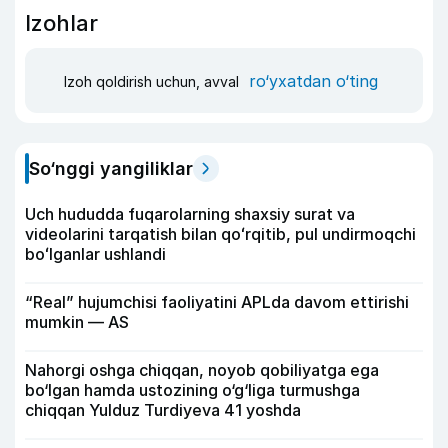
Izohlar
ro‘yxatdan o‘ting
Izoh qoldirish uchun, avval
So‘nggi yangiliklar
Uch hududda fuqarolarning shaxsiy surat va
videolarini tarqatish bilan qoʻrqitib, pul undirmoqchi
boʻlganlar ushlandi
“Real” hujumchisi faoliyatini APLda davom ettirishi
mumkin — AS
Nahorgi oshga chiqqan, noyob qobiliyatga ega
bo‘lgan hamda ustozining o‘g‘liga turmushga
chiqqan Yulduz Turdiyeva 41 yoshda