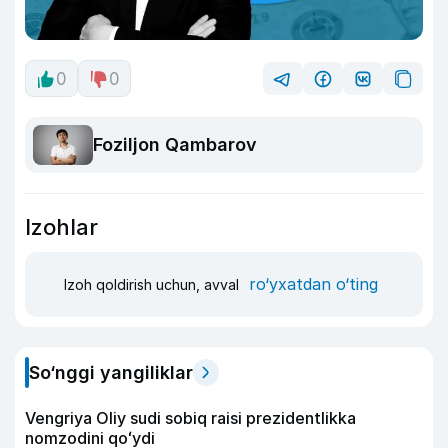
0
0
Foziljon Qambarov
Izohlar
ro‘yxatdan o‘ting
Izoh qoldirish uchun, avval
So‘nggi yangiliklar
Vengriya Oliy sudi sobiq raisi prezidentlikka
nomzodini qoʻydi