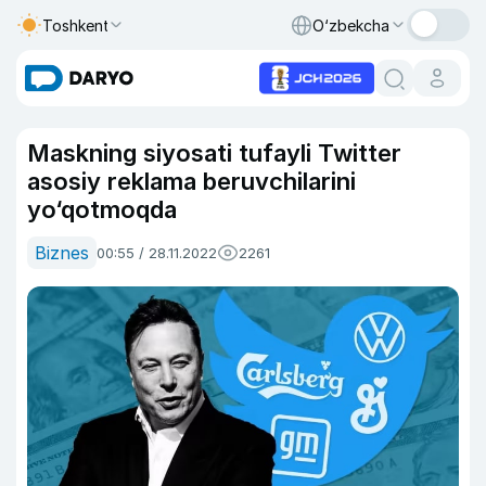
Toshkent
O‘zbekcha
Maskning siyosati tufayli Twitter
asosiy reklama beruvchilarini
yo‘qotmoqda
Biznes
00:55 / 28.11.2022
2261