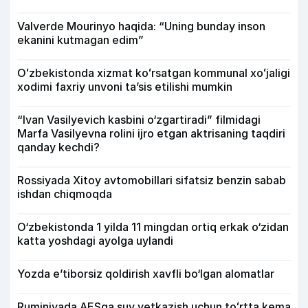
Valverde Mourinyo haqida: “Uning bunday inson
ekanini kutmagan edim”
Oʻzbekistonda xizmat koʻrsatgan kommunal xoʻjaligi
xodimi faxriy unvoni taʼsis etilishi mumkin
“Ivan Vasilyevich kasbini o‘zgartiradi” filmidagi
Marfa Vasilyevna rolini ijro etgan aktrisaning taqdiri
qanday kechdi?
Rossiyada Xitoy avtomobillari sifatsiz benzin sabab
ishdan chiqmoqda
O‘zbekistonda 1 yilda 11 mingdan ortiq erkak o‘zidan
katta yoshdagi ayolga uylandi
Yozda e’tiborsiz qoldirish xavfli bo‘lgan alomatlar
Ruminiyada AESga suv yetkazish uchun toʻrtta kema