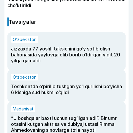
choʻktirildi
Tavsiyalar
O‘zbekiston
Jizzaxda 77 yoshli taksichini qo‘y sotib olish
bahonasida yaylovga olib borib o‘ldirgan yigit 20
yilga qamaldi
O‘zbekiston
Toshkentda o‘pirilib tushgan yo‘l qurilishi bo‘yicha
6 kishiga sud hukmi o‘qildi
Madaniyat
“U boshqalar baxti uchun tug‘ilgan edi”. Bir umr
otasini kutgan aktrisa va dublyaj ustasi Rimma
Ahmedovaning sinovlarga to‘la hayoti