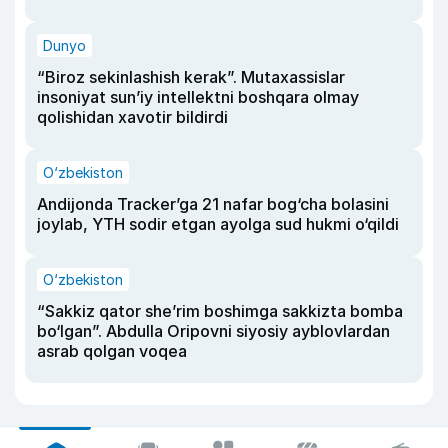
Dunyo
“Biroz sekinlashish kerak”. Mutaxassislar
insoniyat sun’iy intellektni boshqara olmay
qolishidan xavotir bildirdi
O‘zbekiston
Andijonda Tracker’ga 21 nafar bog‘cha bolasini
joylab, YTH sodir etgan ayolga sud hukmi o‘qildi
O‘zbekiston
“Sakkiz qator she’rim boshimga sakkizta bomba
bo‘lgan”. Abdulla Oripovni siyosiy ayblovlardan
asrab qolgan voqea