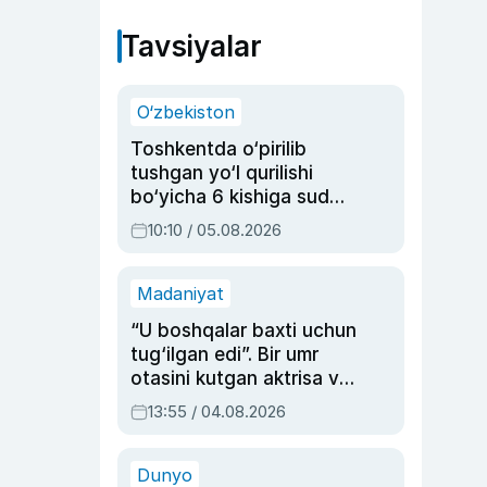
Tavsiyalar
O‘zbekiston
Toshkentda o‘pirilib
tushgan yo‘l qurilishi
bo‘yicha 6 kishiga sud
hukmi o‘qildi
10:10 / 05.08.2026
Madaniyat
“U boshqalar baxti uchun
tug‘ilgan edi”. Bir umr
otasini kutgan aktrisa va
dublyaj ustasi Rimma
13:55 / 04.08.2026
Ahmedovaning
sinovlarga to‘la hayoti
Dunyo