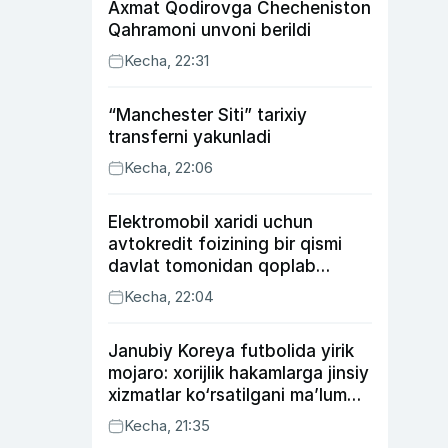
Axmat Qodirovga Checheniston
Qahramoni unvoni berildi
Kecha, 22:31
“Manchester Siti” tarixiy
transferni yakunladi
Kecha, 22:06
Elektromobil xaridi uchun
avtokredit foizining bir qismi
davlat tomonidan qoplab
berilishi mumkin
Kecha, 22:04
Janubiy Koreya futbolida yirik
mojaro: xorijlik hakamlarga jinsiy
xizmatlar ko‘rsatilgani ma’lum
qilindi
Kecha, 21:35