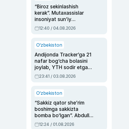
“Biroz sekinlashish
kerak”. Mutaxassislar
insoniyat sun’iy
intellektni boshqara
12:40 / 04.08.2026
olmay qolishidan xavotir
bildirdi
O‘zbekiston
Andijonda Tracker’ga 21
nafar bog‘cha bolasini
joylab, YTH sodir etgan
ayolga sud hukmi o‘qildi
23:41 / 03.08.2026
O‘zbekiston
“Sakkiz qator she’rim
boshimga sakkizta
bomba bo‘lgan”. Abdulla
Oripovni siyosiy
12:24 / 01.08.2026
ayblovlardan asrab