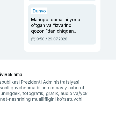
qolgan voqea
Dunyo
Mariupol qamalini yorib
oʻtgan va “Izvarino
qozoni”dan chiqqan
qahramon — Ukraina
19:50 / 29.07.2026
armiyasi bosh
qoʻmondoni Drapatiy
haqida
ivi
Reklama
publikasi Prezidenti Administratsiyasi
-sonli guvohnoma bilan ommaviy axborot
shuningdek, fotografik, grafik, audio va/yoki
et-nashrining muallifligini ko‘rsatuvchi