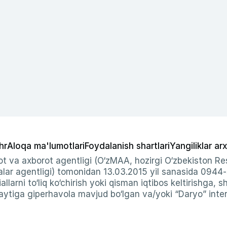
hr
Aloqa ma'lumotlari
Foydalanish shartlari
Yangiliklar arx
t va axborot agentligi (O‘zMAA, hozirgi O‘zbekiston Res
ar agentligi) tomonidan 13.03.2015 yil sanasida 0944
allarni to‘liq ko‘chirish yoki qisman iqtibos keltirishga, 
ytiga giperhavola mavjud bo‘lgan va/yoki “Daryo” intern