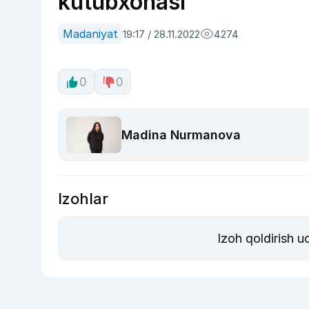
kutubxonasi
Madaniyat
19:17 / 28.11.2022
4274
0
0
Madina Nurmanova
Izohlar
Izoh qoldirish 