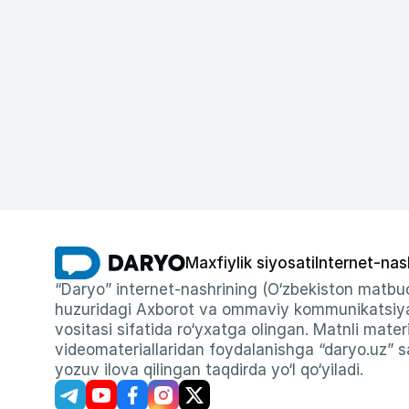
Maxfiylik siyosati
Internet-nas
“Daryo” internet-nashrining (O‘zbekiston matbuo
huzuridagi Axborot va ommaviy kommunikatsiyal
vositasi sifatida ro‘yxatga olingan. Matnli materi
videomateriallaridan foydalanishga “daryo.uz” sa
yozuv ilova qilingan taqdirda yo‘l qo‘yiladi.