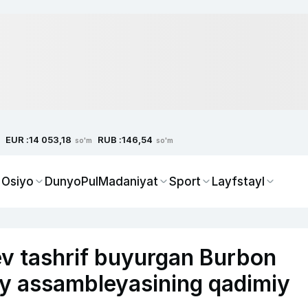
EUR :
RUB :
14 053,18
146,54
so'm
so'm
 Osiyo
Dunyo
Pul
Madaniyat
Sport
Layfstayl
ev tashrif buyurgan Burbon
liy assambleyasining qadimiy