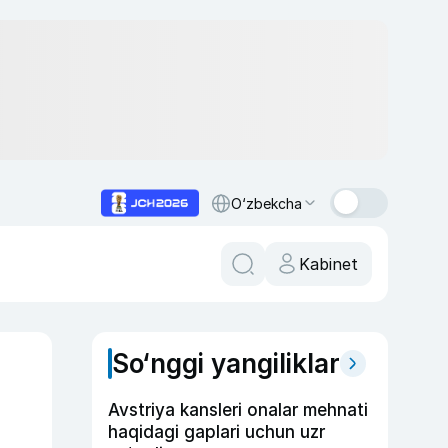
O‘zbekcha
Kabinet
So‘nggi yangiliklar
Avstriya kansleri onalar mehnati
haqidagi gaplari uchun uzr