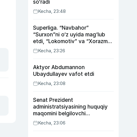
so‘radi
Kecha, 23:48
Superliga. “Navbahor”
“Surxon”ni o‘z uyida mag‘lub
etdi, “Lokomotiv” va “Xorazm”
uyda g‘alaba qozondi
Kecha, 23:26
Aktyor Abdu­mannon
Ubaydullayev vafot etdi
Kecha, 23:08
Senat Prezident
administratsiyasining huquqiy
maqomini belgilovchi
konstitutsiyaviy qonunni
Kecha, 23:06
ma’qulladi