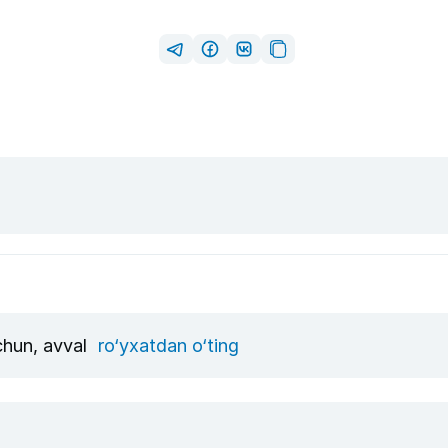
uchun, avval
ro‘yxatdan o‘ting