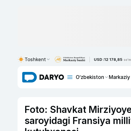
Toshkent
USD :
12 178,85
so'm
O‘zbekiston
Markaziy
Foto: Shavkat Mirziyoy
saroyidagi Fransiya mil