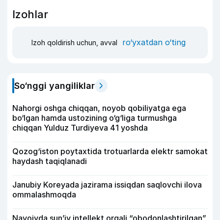
Izohlar
ro‘yxatdan o‘ting
Izoh qoldirish uchun, avval
So‘nggi yangiliklar
Nahorgi oshga chiqqan, noyob qobiliyatga ega
bo‘lgan hamda ustozining o‘g‘liga turmushga
chiqqan Yulduz Turdiyeva 41 yoshda
Qozog‘iston poytaxtida trotuarlarda elektr samokat
haydash taqiqlanadi
Janubiy Koreyada jazirama issiqdan saqlovchi ilova
ommalashmoqda
Navoiyda sun’iy intellekt orqali “obodonlashtirilgan”