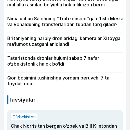
mahalla rasmlari bo‘yicha hokimlik izoh berdi
Nima uchun Salohning “Trabzonspor”ga o‘tishi Messi
va Ronalduning transferlaridan tubdan farq qiladi?
Britaniyaning harbiy dronlaridagi kameralar Xitoyga
ma’lumot uzatgani aniqlandi
Tataristonda dronlar hujumi sabab 7 nafar
o‘zbekistonlik halok bo‘ldi
Qon bosimini tushirishga yordam beruvchi 7 ta
foydali odat
Tavsiyalar
O‘zbekiston
Chak Norris tan bergan o‘zbek va Bill Klintondan