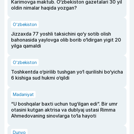
Karimovga maktub. O‘zbekiston gazetalari 30 yil
oldin nimalar haqida yozgan?
O‘zbekiston
Jizzaxda 77 yoshli taksichini qo‘y sotib olish
bahonasida yaylovga olib borib o‘ldirgan yigit 20
yilga qamaldi
O‘zbekiston
Toshkentda o‘pirilib tushgan yo‘l qurilishi bo‘yicha
6 kishiga sud hukmi o‘qildi
Madaniyat
“U boshqalar baxti uchun tug‘ilgan edi”. Bir umr
otasini kutgan aktrisa va dublyaj ustasi Rimma
Ahmedovaning sinovlarga to‘la hayoti
Dunyo