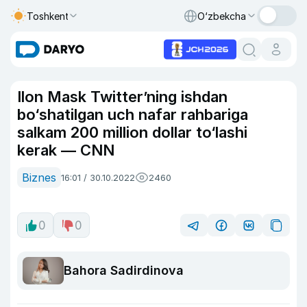
Toshkent
O‘zbekcha
Ilon Mask Twitter’ning ishdan
bo‘shatilgan uch nafar rahbariga
salkam 200 million dollar to‘lashi
kerak — CNN
Biznes
16:01 / 30.10.2022
2460
0
0
Bahora Sadirdinova