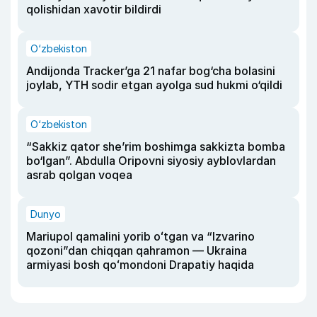
qolishidan xavotir bildirdi
O‘zbekiston
Andijonda Tracker’ga 21 nafar bog‘cha bolasini
joylab, YTH sodir etgan ayolga sud hukmi o‘qildi
O‘zbekiston
“Sakkiz qator she’rim boshimga sakkizta bomba
bo‘lgan”. Abdulla Oripovni siyosiy ayblovlardan
asrab qolgan voqea
Dunyo
Mariupol qamalini yorib oʻtgan va “Izvarino
qozoni”dan chiqqan qahramon — Ukraina
armiyasi bosh qoʻmondoni Drapatiy haqida