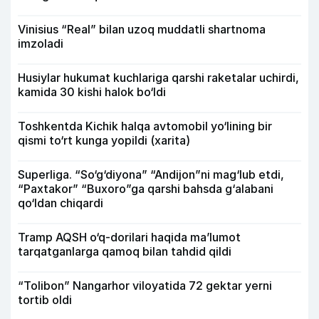
Vinisius “Real” bilan uzoq muddatli shartnoma
imzoladi
Husiylar hukumat kuchlariga qarshi raketalar uchirdi,
kamida 30 kishi halok bo‘ldi
Toshkentda Kichik halqa avtomobil yo‘lining bir
qismi to‘rt kunga yopildi (xarita)
Superliga. “So‘g‘diyona” “Andijon”ni mag‘lub etdi,
“Paxtakor” “Buxoro”ga qarshi bahsda g‘alabani
qo‘ldan chiqardi
Tramp AQSH o‘q-dorilari haqida ma’lumot
tarqatganlarga qamoq bilan tahdid qildi
“Tolibon” Nangarhor viloyatida 72 gektar yerni
tortib oldi