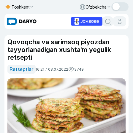
Toshkent
O‘zbekcha
Qovoqcha va sarimsoq piyozdan
tayyorlanadigan xushta’m yegulik
retsepti
Retseptlar
16:21 / 08.07.2022
3749