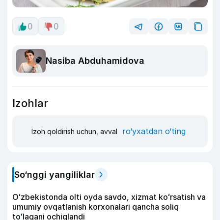
0
0
Nasiba Abduhamidova
Izohlar
ro‘yxatdan o‘ting
Izoh qoldirish uchun, avval
So‘nggi yangiliklar
Oʻzbekistonda olti oyda savdo, xizmat koʻrsatish va
umumiy ovqatlanish korxonalari qancha soliq
toʻlagani ochiqlandi