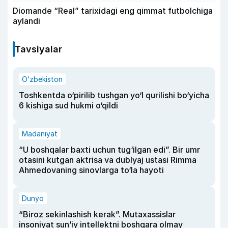
Diomande “Real” tarixidagi eng qimmat futbolchiga
aylandi
Tavsiyalar
O‘zbekiston
Toshkentda o‘pirilib tushgan yo‘l qurilishi bo‘yicha
6 kishiga sud hukmi o‘qildi
Madaniyat
“U boshqalar baxti uchun tug‘ilgan edi”. Bir umr
otasini kutgan aktrisa va dublyaj ustasi Rimma
Ahmedovaning sinovlarga to‘la hayoti
Dunyo
“Biroz sekinlashish kerak”. Mutaxassislar
insoniyat sun’iy intellektni boshqara olmay