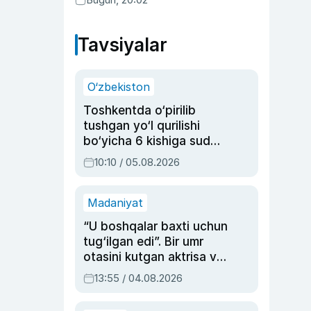
Tavsiyalar
O‘zbekiston
Toshkentda o‘pirilib
tushgan yo‘l qurilishi
bo‘yicha 6 kishiga sud
hukmi o‘qildi
10:10 / 05.08.2026
Madaniyat
“U boshqalar baxti uchun
tug‘ilgan edi”. Bir umr
otasini kutgan aktrisa va
dublyaj ustasi Rimma
13:55 / 04.08.2026
Ahmedovaning
sinovlarga to‘la hayoti