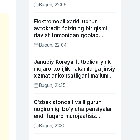
Bugun, 22:06
Elektromobil xaridi uchun
avtokredit foizining bir qismi
davlat tomonidan qoplab
berilishi mumkin
Bugun, 22:04
Janubiy Koreya futbolida yirik
mojaro: xorijlik hakamlarga jinsiy
xizmatlar ko‘rsatilgani ma’lum
qilindi
Bugun, 21:35
O‘zbekistonda I va II guruh
nogironligi bo‘yicha pensiyalar
endi fuqaro murojaatisiz
tayinlanishi mumkin
Bugun, 21:30