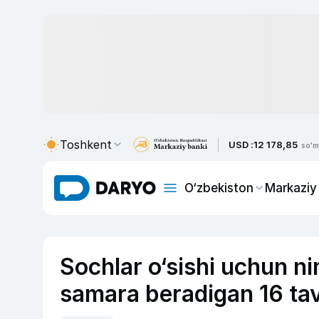
Toshkent
USD :
12 178,85
so'm
O‘zbekiston
Markaziy
Sochlar o‘sishi uchun n
samara beradigan 16 ta