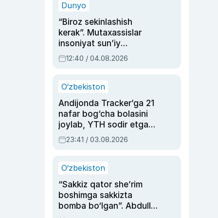
Dunyo
“Biroz sekinlashish
kerak”. Mutaxassislar
insoniyat sun’iy
intellektni boshqara
12:40 / 04.08.2026
olmay qolishidan xavotir
bildirdi
O‘zbekiston
Andijonda Tracker’ga 21
nafar bog‘cha bolasini
joylab, YTH sodir etgan
ayolga sud hukmi o‘qildi
23:41 / 03.08.2026
O‘zbekiston
“Sakkiz qator she’rim
boshimga sakkizta
bomba bo‘lgan”. Abdulla
Oripovni siyosiy