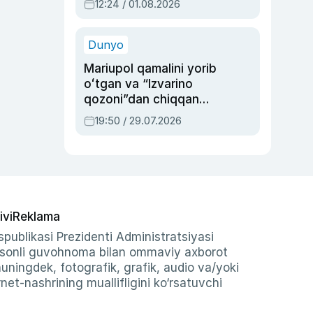
12:24 / 01.08.2026
ayblovlardan asrab
qolgan voqea
Dunyo
Mariupol qamalini yorib
oʻtgan va “Izvarino
qozoni”dan chiqqan
qahramon — Ukraina
19:50 / 29.07.2026
armiyasi bosh
qoʻmondoni Drapatiy
haqida
ivi
Reklama
publikasi Prezidenti Administratsiyasi
-sonli guvohnoma bilan ommaviy axborot
shuningdek, fotografik, grafik, audio va/yoki
et-nashrining muallifligini ko‘rsatuvchi