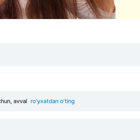
uchun, avval
ro‘yxatdan o‘ting