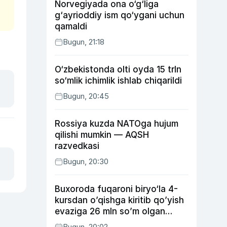
Norvegiyada ona o‘g‘liga
g‘ayrioddiy ism qo‘ygani uchun
qamaldi
Bugun, 21:18
O‘zbekistonda olti oyda 15 trln
so‘mlik ichimlik ishlab chiqarildi
Bugun, 20:45
Rossiya kuzda NATOga hujum
qilishi mumkin — AQSH
razvedkasi
Bugun, 20:30
Buxoroda fuqaroni biryo‘la 4-
kursdan o’qishga kiritib qo’yish
evaziga 26 mln so’m olgan
shaxs ushlandi
Bugun, 20:02