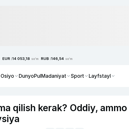
EUR :
RUB :
14 053,18
146,54
so'm
so'm
 Osiyo
Dunyo
Pul
Madaniyat
Sport
Layfstayl
ima qilish kerak? Oddiy, ammo
vsiya