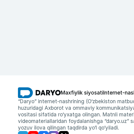
Maxfiylik siyosati
Internet-nas
“Daryo” internet-nashrining (O‘zbekiston matbuo
huzuridagi Axborot va ommaviy kommunikatsiyal
vositasi sifatida ro‘yxatga olingan. Matnli materi
videomateriallaridan foydalanishga “daryo.uz” sa
yozuv ilova qilingan taqdirda yo‘l qo‘yiladi.