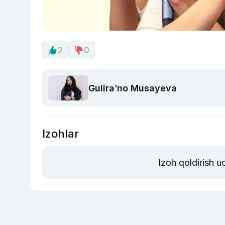
2
0
Guliraʼno Musayeva
Izohlar
Izoh qoldirish 