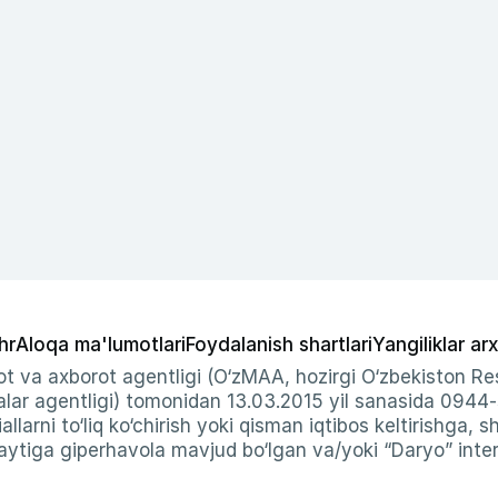
hr
Aloqa ma'lumotlari
Foydalanish shartlari
Yangiliklar arx
t va axborot agentligi (O‘zMAA, hozirgi O‘zbekiston Res
ar agentligi) tomonidan 13.03.2015 yil sanasida 0944
allarni to‘liq ko‘chirish yoki qisman iqtibos keltirishga, 
ytiga giperhavola mavjud bo‘lgan va/yoki “Daryo” intern