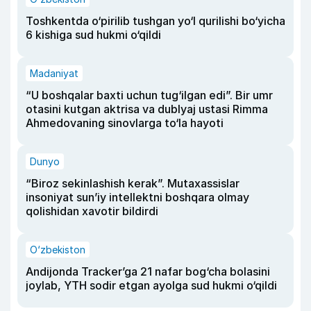
Toshkentda o‘pirilib tushgan yo‘l qurilishi bo‘yicha
6 kishiga sud hukmi o‘qildi
Madaniyat
“U boshqalar baxti uchun tug‘ilgan edi”. Bir umr
otasini kutgan aktrisa va dublyaj ustasi Rimma
Ahmedovaning sinovlarga to‘la hayoti
Dunyo
“Biroz sekinlashish kerak”. Mutaxassislar
insoniyat sun’iy intellektni boshqara olmay
qolishidan xavotir bildirdi
O‘zbekiston
Andijonda Tracker’ga 21 nafar bog‘cha bolasini
joylab, YTH sodir etgan ayolga sud hukmi o‘qildi