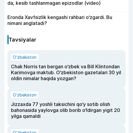
da, kesib tashlanmagan epizodlar (video)
Eronda Xavfsizlik kengashi rahbari o‘zgardi. Bu
nimani anglatadi?
Tavsiyalar
O‘zbekiston
Chak Norris tan bergan o‘zbek va Bill Klintondan
Karimovga maktub. O‘zbekiston gazetalari 30 yil
oldin nimalar haqida yozgan?
O‘zbekiston
Jizzaxda 77 yoshli taksichini qo‘y sotib olish
bahonasida yaylovga olib borib o‘ldirgan yigit 20
yilga qamaldi
O‘zbekiston