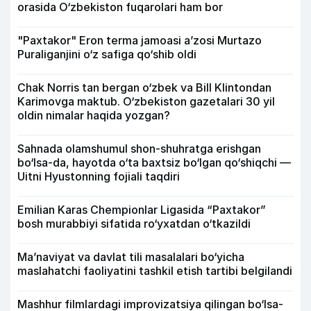
orasida O‘zbekiston fuqarolari ham bor
"Paxtakor" Eron terma jamoasi a’zosi Murtazo
Puraliganjini o‘z safiga qo‘shib oldi
Chak Norris tan bergan o‘zbek va Bill Klintondan
Karimovga maktub. O‘zbekiston gazetalari 30 yil
oldin nimalar haqida yozgan?
Sahnada olamshumul shon-shuhratga erishgan
bo‘lsa-da, hayotda o‘ta baxtsiz bo‘lgan qo‘shiqchi —
Uitni Hyustonning fojiali taqdiri
Emilian Karas Chempionlar Ligasida “Paxtakor”
bosh murabbiyi sifatida ro‘yxatdan o‘tkazildi
Ma’naviyat va davlat tili masalalari bo‘yicha
maslahatchi faoliyatini tashkil etish tartibi belgilandi
Mashhur filmlardagi improvizatsiya qilingan bo‘lsa-