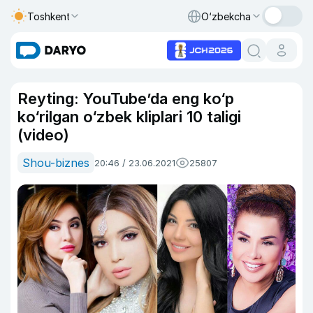
Toshkent
O‘zbekcha
Reyting: YouTube’da eng ko‘p
ko‘rilgan o‘zbek kliplari 10 taligi
(video)
Shou-biznes
20:46 / 23.06.2021
25807