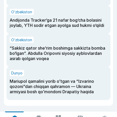
O‘zbekiston
Andijonda Tracker’ga 21 nafar bog‘cha bolasini
joylab, YTH sodir etgan ayolga sud hukmi o‘qildi
O‘zbekiston
“Sakkiz qator she’rim boshimga sakkizta bomba
bo‘lgan”. Abdulla Oripovni siyosiy ayblovlardan
asrab qolgan voqea
Dunyo
Mariupol qamalini yorib oʻtgan va “Izvarino
qozoni”dan chiqqan qahramon — Ukraina
armiyasi bosh qoʻmondoni Drapatiy haqida