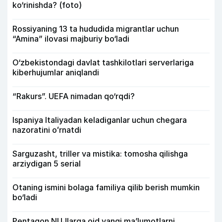
ko‘rinishda? (foto)
Rossiyaning 13 ta hududida migrantlar uchun
“Amina” ilovasi majburiy bo‘ladi
O‘zbekistondagi davlat tashkilotlari serverlariga
kiberhujumlar aniqlandi
“Rakurs”. UEFA nimadan qo‘rqdi?
Ispaniya Italiyadan keladiganlar uchun chegara
nazoratini oʻrnatdi
Sarguzasht, triller va mistika: tomosha qilishga
arziydigan 5 serial
Otaning ismini bolaga familiya qilib berish mumkin
bo‘ladi
Pentagon NUJlarga oid yangi maʼlumotlarni