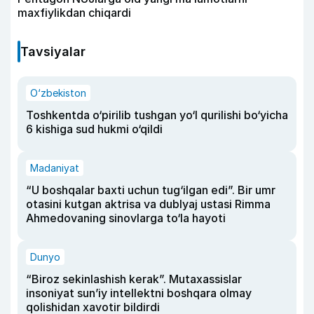
maxfiylikdan chiqardi
Tavsiyalar
O‘zbekiston
Toshkentda o‘pirilib tushgan yo‘l qurilishi bo‘yicha
6 kishiga sud hukmi o‘qildi
Madaniyat
“U boshqalar baxti uchun tug‘ilgan edi”. Bir umr
otasini kutgan aktrisa va dublyaj ustasi Rimma
Ahmedovaning sinovlarga to‘la hayoti
Dunyo
“Biroz sekinlashish kerak”. Mutaxassislar
insoniyat sun’iy intellektni boshqara olmay
qolishidan xavotir bildirdi