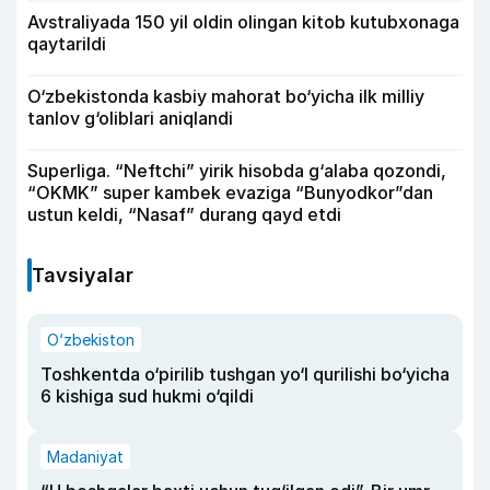
Avstraliyada 150 yil oldin olingan kitob kutubxonaga
qaytarildi
O‘zbekistonda kasbiy mahorat bo‘yicha ilk milliy
tanlov g‘oliblari aniqlandi
Superliga. “Neftchi” yirik hisobda g‘alaba qozondi,
“OKMK” super kambek evaziga “Bunyodkor”dan
ustun keldi, “Nasaf” durang qayd etdi
Tavsiyalar
O‘zbekiston
Toshkentda o‘pirilib tushgan yo‘l qurilishi bo‘yicha
6 kishiga sud hukmi o‘qildi
Madaniyat