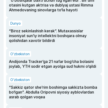
“U boshqalar baxti uchun tug‘ilgan edi”. Bir umr
otasini kutgan aktrisa va dublyaj ustasi Rimma
Ahmedovaning sinovlarga to‘la hayoti
Dunyo
“Biroz sekinlashish kerak”. Mutaxassislar
insoniyat sun’iy intellektni boshqara olmay
qolishidan xavotir bildirdi
O‘zbekiston
Andijonda Tracker’ga 21 nafar bog‘cha bolasini
joylab, YTH sodir etgan ayolga sud hukmi o‘qildi
O‘zbekiston
“Sakkiz qator she’rim boshimga sakkizta bomba
bo‘lgan”. Abdulla Oripovni siyosiy ayblovlardan
asrab qolgan voqea