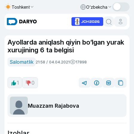
Toshkent
O‘zbekcha
Ayollarda aniqlash qiyin bo‘lgan yurak
xurujining 6 ta belgisi
Salomatlik
21:58 / 04.04.2021
17898
1
0
Muazzam Rajabova
Izohlar