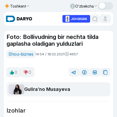
Toshkent
O‘zbekcha
Foto: Bollivudning bir nechta tilda
gaplasha oladigan yulduzlari
Shou-biznes
14:54 / 18.02.2021
4657
0
0
Guliraʼno Musayeva
Izohlar