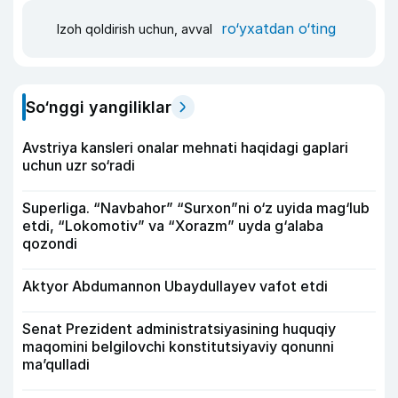
ro‘yxatdan o‘ting
Izoh qoldirish uchun, avval
So‘nggi yangiliklar
Avstriya kansleri onalar mehnati haqidagi gaplari
uchun uzr so‘radi
Superliga. “Navbahor” “Surxon”ni o‘z uyida mag‘lub
etdi, “Lokomotiv” va “Xorazm” uyda g‘alaba
qozondi
Aktyor Abdu­mannon Ubaydullayev vafot etdi
Senat Prezident administratsiyasining huquqiy
maqomini belgilovchi konstitutsiyaviy qonunni
ma’qulladi