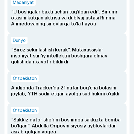
Madaniyat
“U boshqalar baxti uchun tug‘ilgan edi”. Bir umr
otasini kutgan aktrisa va dublyaj ustasi Rimma
Ahmedovaning sinovlarga to‘la hayoti
Dunyo
“Biroz sekinlashish kerak”. Mutaxassislar
insoniyat sun’iy intellektni boshqara olmay
qolishidan xavotir bildirdi
O‘zbekiston
Andijonda Tracker’ga 21 nafar bog‘cha bolasini
joylab, YTH sodir etgan ayolga sud hukmi o‘qildi
O‘zbekiston
“Sakkiz qator she’rim boshimga sakkizta bomba
bo‘lgan”. Abdulla Oripovni siyosiy ayblovlardan
asrab qolgan voqea