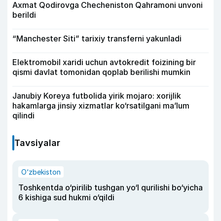
Axmat Qodirovga Checheniston Qahramoni unvoni
berildi
“Manchester Siti” tarixiy transferni yakunladi
Elektromobil xaridi uchun avtokredit foizining bir
qismi davlat tomonidan qoplab berilishi mumkin
Janubiy Koreya futbolida yirik mojaro: xorijlik
hakamlarga jinsiy xizmatlar ko‘rsatilgani ma’lum
qilindi
Tavsiyalar
O‘zbekiston
Toshkentda o‘pirilib tushgan yo‘l qurilishi bo‘yicha
6 kishiga sud hukmi o‘qildi